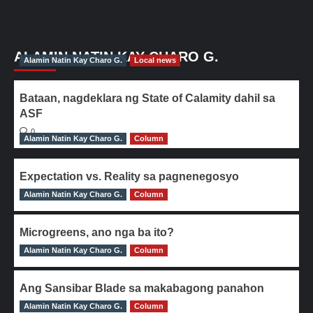
ALAMIN NATIN KAY CHARO G.
Alamin Natin Kay Charo G.
Local news
Bataan, nagdeklara ng State of Calamity dahil sa
ASF
0
Alamin Natin Kay Charo G.
Column
Expectation vs. Reality sa pagnenegosyo
Alamin Natin Kay Charo G.
0
Column
Microgreens, ano nga ba ito?
Alamin Natin Kay Charo G.
0
Column
Ang Sansibar Blade sa makabagong panahon
Alamin Natin Kay Charo G.
0
Column