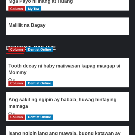
Mga Payo ni Inang at Tatang
Column
My Tea
Maliliit na Bagay
DENTIST ONLINE
Column
Dentist Online
Tooth decay ni baby maiiwasan kapag maagap si
Mommy
0
Column
Dentist Online
Ang sakit ng ngipin ay babala, huwag hintaying
mamaga
0
Column
Dentist Online
Isang ngipin lang ang mawala, buong katawan ay