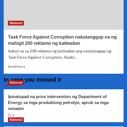
National
Task Force Against Corruption nakatanggap na ng
mahigit 200 reklamo ng katiwalian
Aabot na sa 208 reklamo ng katiwalian ang natatanggap ng
Task Force Against Corruption. Sinabi...
Read
Read More
more
about
In case you missed it
Task
National
Force
Against
Ipinatupad na price intervention ng Department of
Corruption
Energy sa mga produktong petrolyo, aprub sa mga
nakatanggap
senador
na
ng
0
mahigit
National
200