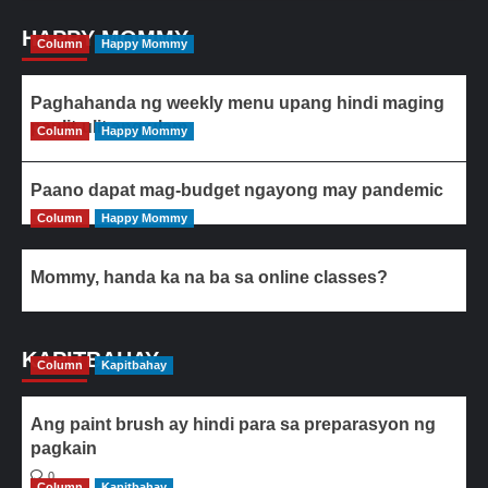
HAPPY MOMMY
Column
Happy Mommy
Paghahanda ng weekly menu upang hindi maging
paulit-ulit ang ulam
Column
Happy Mommy
Paano dapat mag-budget ngayong may pandemic
Column
Happy Mommy
Mommy, handa ka na ba sa online classes?
KAPITBAHAY
Column
Kapitbahay
Ang paint brush ay hindi para sa preparasyon ng
pagkain
0
Column
Kapitbahay