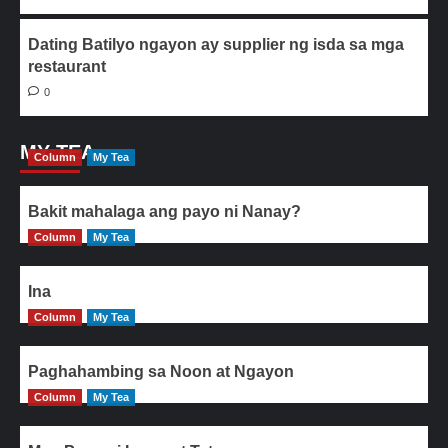
Dating Batilyo ngayon ay supplier ng isda sa mga
restaurant
0
MY TEA
Column
My Tea
Bakit mahalaga ang payo ni Nanay?
Column
My Tea
Ina
Column
My Tea
Paghahambing sa Noon at Ngayon
Column
My Tea