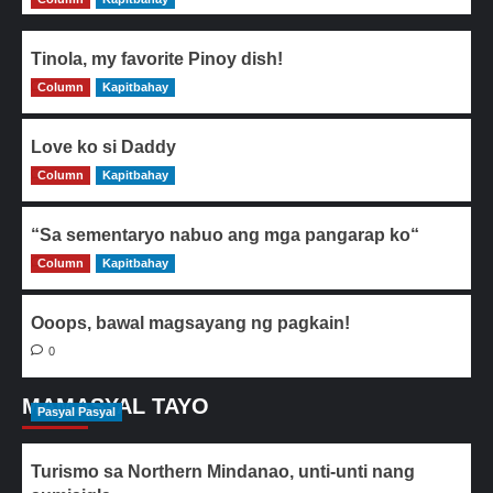
Tinola, my favorite Pinoy dish!
Column
0
Kapitbahay
Love ko si Daddy
Column
0
Kapitbahay
“Sa sementaryo nabuo ang mga pangarap ko“
Column
0
Kapitbahay
Ooops, bawal magsayang ng pagkain!
0
MAMASYAL TAYO
Pasyal Pasyal
Turismo sa Northern Mindanao, unti-unti nang