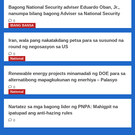
reklamo
Bagong National Security adviser Eduardo Oban, Jr.,
ng
nanumpa bilang bagong Adviser sa National Security
katiwalian
0
IBANG BANSA
Iran, wala pang nakatakdang petsa para sa susunod na
round ng negosasyon sa US
0
National
Renewable energy projects minamadali ng DOE para sa
alternatibong mapagkukunan ng enerhiya – Palasyo
0
National
Nartatez sa mga bagong lider ng PNPA: Mahigpit na
ipatupad ang anti-hazing rules
0