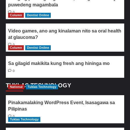
puwedeng magambala
0
Column
Dentist Online
Video games, ano ang kinalaman nito sa oral health
at glaucoma?
0
Column
Dentist Online
Sa gilagid makikita kung fresh ang hininga mo
0
TUKLAS TECHNOLOGY
National
Tuklas Technology
Pinakamalaking WordPress Event, Isasagawa sa
Pilipinas
0
Tuklas Technology