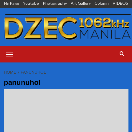
Skip
FB Page
Youtube
Photography
Art Gallery
Column
VIDEOS
to
content
Primary
Menu
HOME
PANUNUHOL
panunuhol