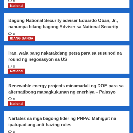
0
isang
National
babae,
hindi
Bagong National Security adviser Eduardo Oban, Jr.,
dapat
nanumpa bilang bagong Adviser sa National Security
na
ipagwalang
0
IBANG BANSA
bahala
–
ayon
Iran, wala pang nakatakdang petsa para sa susunod na
sa
round ng negosasyon sa US
eksperto
0
National
Renewable energy projects minamadali ng DOE para sa
alternatibong mapagkukunan ng enerhiya – Palasyo
0
National
Nartatez sa mga bagong lider ng PNPA: Mahigpit na
ipatupad ang anti-hazing rules
0