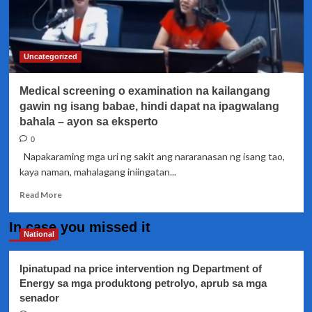
Uncategorized
Medical screening o examination na kailangang
gawin ng isang babae, hindi dapat na ipagwalang
bahala – ayon sa eksperto
0
Napakaraming mga uri ng sakit ang nararanasan ng isang tao,
kaya naman, mahalagang iniingatan...
Read
Read More
more
about
In case you missed it
Medical
National
screening
o
Ipinatupad na price intervention ng Department of
examination na
Energy sa mga produktong petrolyo, aprub sa mga
kailangang
senador
gawin
ng