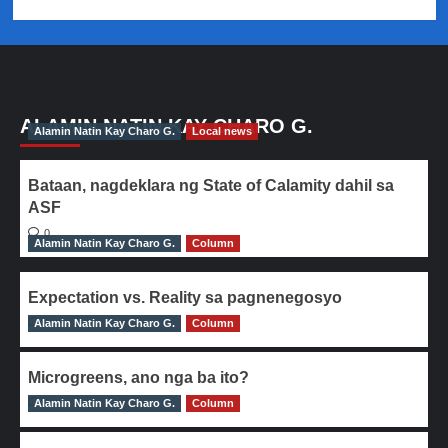
ALAMIN NATIN KAY CHARO G.
Alamin Natin Kay Charo G.
Local news
Bataan, nagdeklara ng State of Calamity dahil sa
ASF
0
Alamin Natin Kay Charo G.
Column
Expectation vs. Reality sa pagnenegosyo
Alamin Natin Kay Charo G.
0
Column
Microgreens, ano nga ba ito?
Alamin Natin Kay Charo G.
0
Column