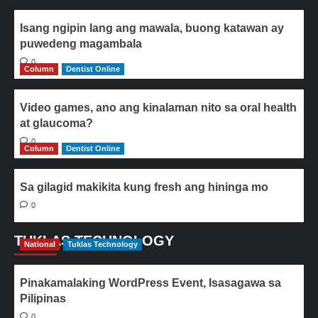
Isang ngipin lang ang mawala, buong katawan ay
puwedeng magambala
0
Column
Dentist Online
Video games, ano ang kinalaman nito sa oral health
at glaucoma?
0
Column
Dentist Online
Sa gilagid makikita kung fresh ang hininga mo
0
TUKLAS TECHNOLOGY
National
Tuklas Technology
Pinakamalaking WordPress Event, Isasagawa sa
Pilipinas
0