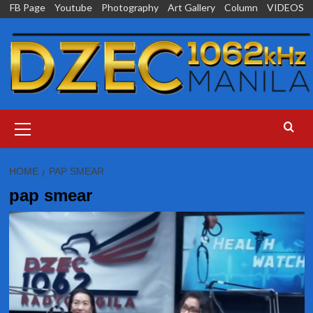
Skip
FB Page
Youtube
Photography
Art Gallery
Column
VIDEOS
to
content
Primary
Menu
HOME
PAP SMEAR
pap smear