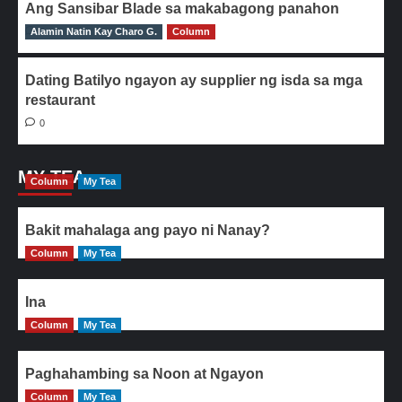
Ang Sansibar Blade sa makabagong panahon
Alamin Natin Kay Charo G.
0
Column
Dating Batilyo ngayon ay supplier ng isda sa mga
restaurant
0
MY TEA
Column
My Tea
Bakit mahalaga ang payo ni Nanay?
Column
My Tea
Ina
Column
My Tea
Paghahambing sa Noon at Ngayon
Column
My Tea