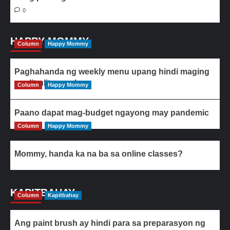
0
HAPPY MOMMY
Column
Happy Mommy
Paghahanda ng weekly menu upang hindi maging
paulit-ulit ang ulam
Column
Happy Mommy
Paano dapat mag-budget ngayong may pandemic
Column
Happy Mommy
Mommy, handa ka na ba sa online classes?
KAPITBAHAY
Column
Kapitbahay
Ang paint brush ay hindi para sa preparasyon ng