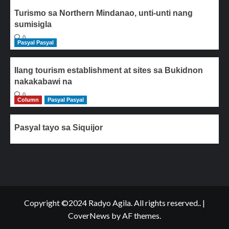
Turismo sa Northern Mindanao, unti-unti nang
sumisigla
0
Pasyal Pasyal
Ilang tourism establishment at sites sa Bukidnon
nakakabawi na
0
Column
Pasyal Pasyal
Pasyal tayo sa Siquijor
Copyright ©2024 Radyo Agila. All rights reserved..
|
CoverNews
by AF themes.