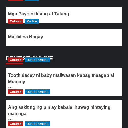
Mga Payo ni Inang at Tatang
Column
My Tea
Maliliit na Bagay
DENTIST ONLINE
Column
Dentist Online
Tooth decay ni baby maiiwasan kapag maagap si
Mommy
0
Column
Dentist Online
Ang sakit ng ngipin ay babala, huwag hintaying
mamaga
0
Column
Dentist Online