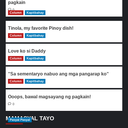
pagkain
0
Column
Kapitbahay
Tinola, my favorite Pinoy dish!
Column
0
Kapitbahay
Love ko si Daddy
Column
0
Kapitbahay
“Sa sementaryo nabuo ang mga pangarap ko“
Column
0
Kapitbahay
Ooops, bawal magsayang ng pagkain!
0
MAMASYAL TAYO
Pasyal Pasyal