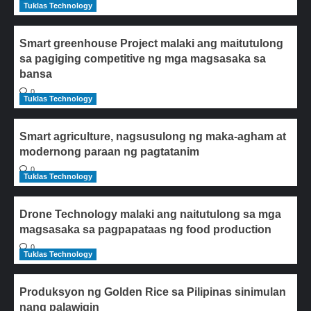
Tuklas Technology
Smart greenhouse Project malaki ang maitutulong
sa pagiging competitive ng mga magsasaka sa
bansa
0
Tuklas Technology
Smart agriculture, nagsusulong ng maka-agham at
modernong paraan ng pagtatanim
0
Tuklas Technology
Drone Technology malaki ang naitutulong sa mga
magsasaka sa pagpapataas ng food production
0
Tuklas Technology
Produksyon ng Golden Rice sa Pilipinas sinimulan
nang palawigin