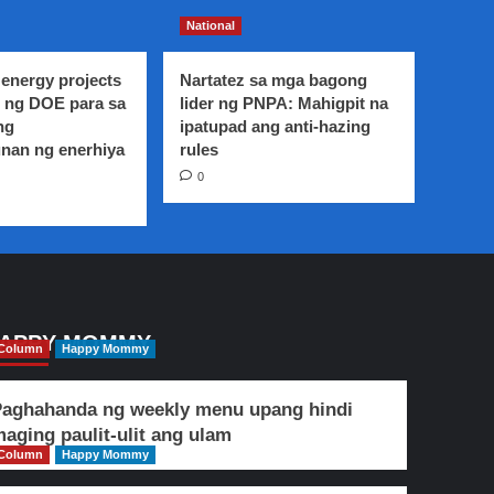
National
energy projects
Nartatez sa mga bagong
 ng DOE para sa
lider ng PNPA: Mahigpit na
ng
ipatupad ang anti-hazing
nan ng enerhiya
rules
0
APPY MOMMY
Column
Happy Mommy
aghahanda ng weekly menu upang hindi
aging paulit-ulit ang ulam
Column
Happy Mommy