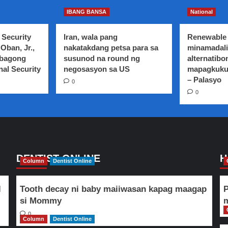
IBANG BANSA
National
 Security
Iran, wala pang
Renewable 
Oban, Jr.,
nakatakdang petsa para sa
minamadali
 bagong
susunod na round ng
alternatibo
nal Security
negosasyon sa US
mapagkuku
– Palasyo
0
0
DENTIST ONLINE
H
Column
Dentist Online
l
Tooth decay ni baby maiiwasan kapag maagap
P
si Mommy
m
0
Column
Dentist Online