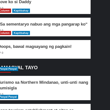
ove ko si Daddy
0
Column
Kapitbahay
Sa sementaryo nabuo ang mga pangarap ko“
0
Column
Kapitbahay
oops, bawal magsayang ng pagkain!
0
AMASYAL TAYO
Pasyal Pasyal
urismo sa Northern Mindanao, unti-unti nang
umisigla
0
Pasyal Pasyal