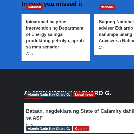
about
In case you missed it
Manila
National
National
City
government,
Ipinatupad na price
Bagong National
hinimok
intervention ng Department
adviser Eduardo 
ang
of Energy sa mga
nanumpa bilang
mga
produktong petrolyo, aprub
kabataan
Adviser sa Natio
na
sa mga senador
0
maligo
0
na
lamang
sa
mga
Sports
complex
na
ALAMIN NATIN KAY CHARO G.
Alamin Natin Kay Charo G.
Local news
may
swimming
pool
Bataan, nagdeklara ng State of Calamity dahi
imbes
sa ASF
na
maligo
0
Alamin Natin Kay Charo G.
Column
sa