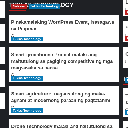
L
TUKLAS TECHNOLOGY
National
Tuklas Technology
Pinakamalaking WordPress Event, Isasagawa
“
sa Pilipinas
0
Tuklas Technology
O
Smart greenhouse Project malaki ang
maitutulong sa pagiging competitive ng mga
magsasaka sa bansa
0
M
Tuklas Technology
Smart agriculture, nagsusulong ng maka-
T
agham at modernong paraan ng pagtatanim
s
0
Tuklas Technology
Drone Technology malaki ang naitutulong sa