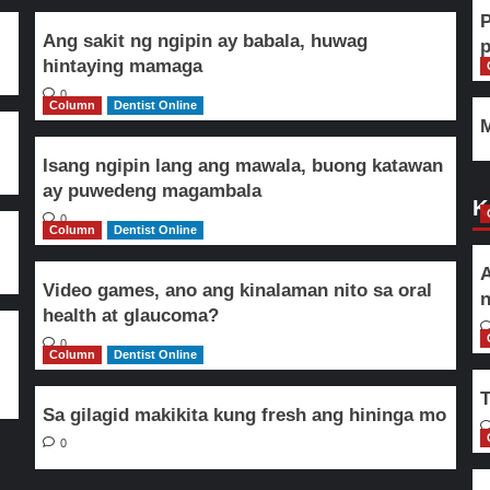
Ang sakit ng ngipin ay babala, huwag
hintaying mamaga
0
Column
Dentist Online
M
Isang ngipin lang ang mawala, buong katawan
ay puwedeng magambala
K
0
Column
Dentist Online
A
Video games, ano ang kinalaman nito sa oral
n
health at glaucoma?
0
Column
Dentist Online
T
Sa gilagid makikita kung fresh ang hininga mo
0