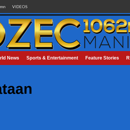
umn
VIDEOS
rld News
Sports & Entertainment
Feature Stories
R
ataan