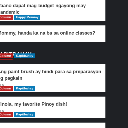
Paano dapat mag-budget ngayong may
pandemic
Column
Happy Mommy
ommy, handa ka na ba sa online classes?
APITBAHAY
Column
Kapitbahay
ng paint brush ay hindi para sa preparasyon
g pagkain
0
Column
Kapitbahay
inola, my favorite Pinoy dish!
0
Column
Kapitbahay