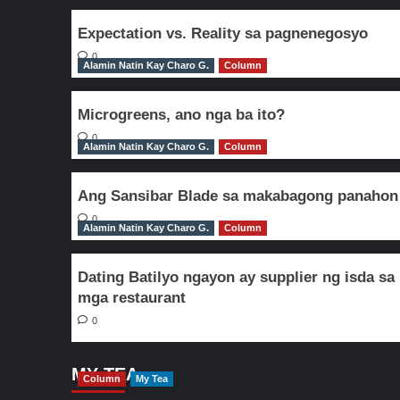
Manila
Bay
Expectation vs. Reality sa pagnenegosyo
0
Alamin Natin Kay Charo G.
Column
Microgreens, ano nga ba ito?
0
Alamin Natin Kay Charo G.
Column
Ang Sansibar Blade sa makabagong panahon
0
Alamin Natin Kay Charo G.
Column
Dating Batilyo ngayon ay supplier ng isda sa
mga restaurant
0
MY TEA
Column
My Tea