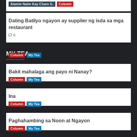
Alamin Natin Kay Charo G.
0
Column
Dating Batilyo ngayon ay supplier ng isda sa mga
restaurant
0
MY TEA
Column
My Tea
Bakit mahalaga ang payo ni Nanay?
Column
My Tea
Ina
Column
My Tea
Paghahambing sa Noon at Ngayon
Column
My Tea