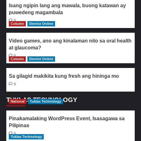
Isang ngipin lang ang mawala, buong katawan ay
puwedeng magambala
0
Column
Dentist Online
Video games, ano ang kinalaman nito sa oral health
at glaucoma?
0
Column
Dentist Online
Sa gilagid makikita kung fresh ang hininga mo
0
TUKLAS TECHNOLOGY
National
Tuklas Technology
Pinakamalaking WordPress Event, Isasagawa sa
Pilipinas
0
Tuklas Technology