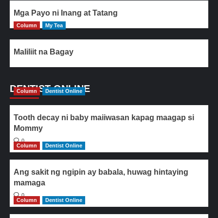
Mga Payo ni Inang at Tatang
Column
My Tea
Maliliit na Bagay
DENTIST ONLINE
Column
Dentist Online
Tooth decay ni baby maiiwasan kapag maagap si
Mommy
0
Column
Dentist Online
Ang sakit ng ngipin ay babala, huwag hintaying
mamaga
0
Column
Dentist Online