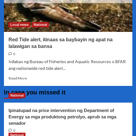
Local news
National
Red Tide alert, itinaas sa baybayin ng apat na
lalawigan sa bansa
0
Inilabas ng Bureau of Fisheries and Aquatic Resources o BFAR
ang nationwide red tide alert...
Read
Read More
more
about
In case you missed it
Red
National
Tide
alert,
Ipinatupad na price intervention ng Department of
itinaas
Energy sa mga produktong petrolyo, aprub sa mga
sa
senador
baybayin
ng
0
apat
National