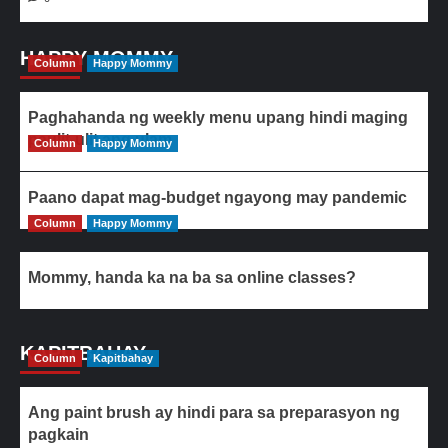
HAPPY MOMMY
Column
Happy Mommy
Paghahanda ng weekly menu upang hindi maging
paulit-ulit ang ulam
Column
Happy Mommy
Paano dapat mag-budget ngayong may pandemic
Column
Happy Mommy
Mommy, handa ka na ba sa online classes?
KAPITBAHAY
Column
Kapitbahay
Ang paint brush ay hindi para sa preparasyon ng
pagkain