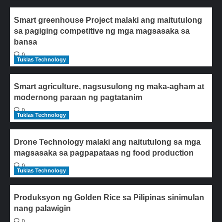
Smart greenhouse Project malaki ang maitutulong
sa pagiging competitive ng mga magsasaka sa
bansa
0
Tuklas Technology
Smart agriculture, nagsusulong ng maka-agham at
modernong paraan ng pagtatanim
0
Tuklas Technology
Drone Technology malaki ang naitutulong sa mga
magsasaka sa pagpapataas ng food production
0
Tuklas Technology
Produksyon ng Golden Rice sa Pilipinas sinimulan
nang palawigin
0