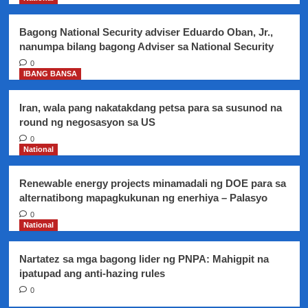
na
lalawigan
Bagong National Security adviser Eduardo Oban, Jr.,
sa
nanumpa bilang bagong Adviser sa National Security
bansa
0
IBANG BANSA
Iran, wala pang nakatakdang petsa para sa susunod na
round ng negosasyon sa US
0
National
Renewable energy projects minamadali ng DOE para sa
alternatibong mapagkukunan ng enerhiya – Palasyo
0
National
Nartatez sa mga bagong lider ng PNPA: Mahigpit na
ipatupad ang anti-hazing rules
0