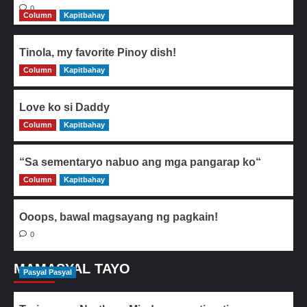
0
Column
Kapitbahay
Tinola, my favorite Pinoy dish!
Column
0
Kapitbahay
Love ko si Daddy
Column
0
Kapitbahay
“Sa sementaryo nabuo ang mga pangarap ko“
Column
0
Kapitbahay
Ooops, bawal magsayang ng pagkain!
0
MAMASYAL TAYO
Pasyal Pasyal