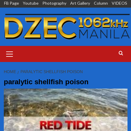
Skip
FB Page
Youtube
Photography
Art Gallery
Column
VIDEOS
to
content
Primary
Menu
HOME
PARALYTIC SHELLFISH POISON
paralytic shellfish poison