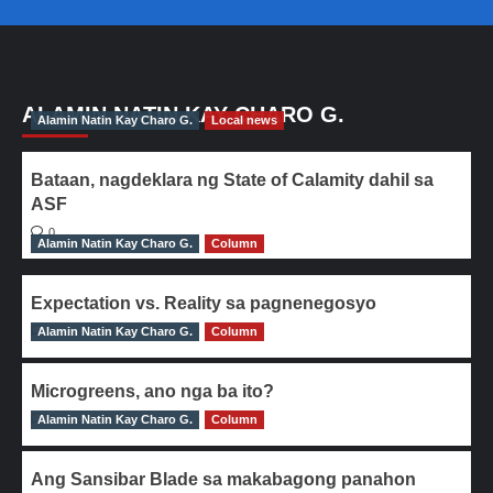
ALAMIN NATIN KAY CHARO G.
Alamin Natin Kay Charo G.
Local news
Bataan, nagdeklara ng State of Calamity dahil sa
ASF
0
Alamin Natin Kay Charo G.
Column
Expectation vs. Reality sa pagnenegosyo
Alamin Natin Kay Charo G.
0
Column
Microgreens, ano nga ba ito?
Alamin Natin Kay Charo G.
0
Column
Ang Sansibar Blade sa makabagong panahon