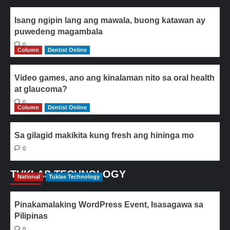
Isang ngipin lang ang mawala, buong katawan ay
puwedeng magambala
0
Column
Dentist Online
Video games, ano ang kinalaman nito sa oral health
at glaucoma?
0
Column
Dentist Online
Sa gilagid makikita kung fresh ang hininga mo
0
TUKLAS TECHNOLOGY
National
Tuklas Technology
Pinakamalaking WordPress Event, Isasagawa sa
Pilipinas
0