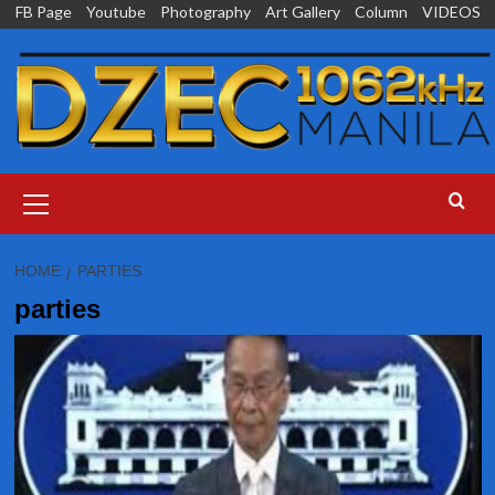
Skip
FB Page
Youtube
Photography
Art Gallery
Column
VIDEOS
to
content
Primary
Menu
HOME
PARTIES
parties