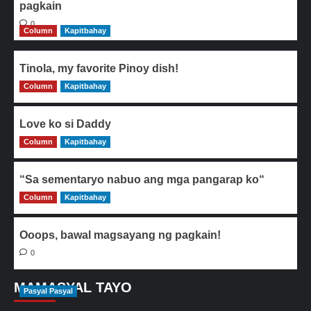
pagkain
0
Column
Kapitbahay
Tinola, my favorite Pinoy dish!
Column
0
Kapitbahay
Love ko si Daddy
Column
0
Kapitbahay
“Sa sementaryo nabuo ang mga pangarap ko“
Column
0
Kapitbahay
Ooops, bawal magsayang ng pagkain!
0
MAMASYAL TAYO
Pasyal Pasyal