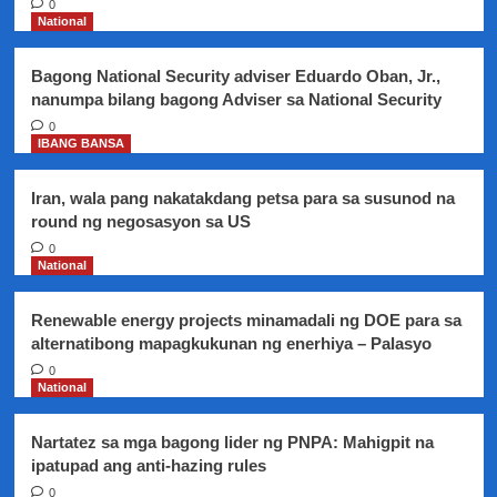
0
sagot
National
ng
gobyerno
Bagong National Security adviser Eduardo Oban, Jr.,
para
nanumpa bilang bagong Adviser sa National Security
maiwasan
ang
0
IBANG BANSA
overspending-
Malakanyang
Iran, wala pang nakatakdang petsa para sa susunod na
round ng negosasyon sa US
0
National
Renewable energy projects minamadali ng DOE para sa
alternatibong mapagkukunan ng enerhiya – Palasyo
0
National
Nartatez sa mga bagong lider ng PNPA: Mahigpit na
ipatupad ang anti-hazing rules
0