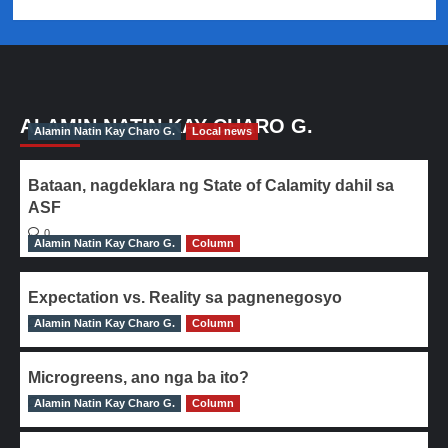
ALAMIN NATIN KAY CHARO G.
Alamin Natin Kay Charo G.
Local news
Bataan, nagdeklara ng State of Calamity dahil sa
ASF
0
Alamin Natin Kay Charo G.
Column
Expectation vs. Reality sa pagnenegosyo
Alamin Natin Kay Charo G.
0
Column
Microgreens, ano nga ba ito?
Alamin Natin Kay Charo G.
0
Column