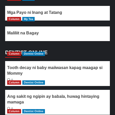
Mga Payo ni Inang at Tatang
Column
My Tea
Maliliit na Bagay
DENTIST ONLINE
Column
Dentist Online
Tooth decay ni baby maiiwasan kapag maagap si
Mommy
0
Column
Dentist Online
Ang sakit ng ngipin ay babala, huwag hintaying
mamaga
0
Column
Dentist Online