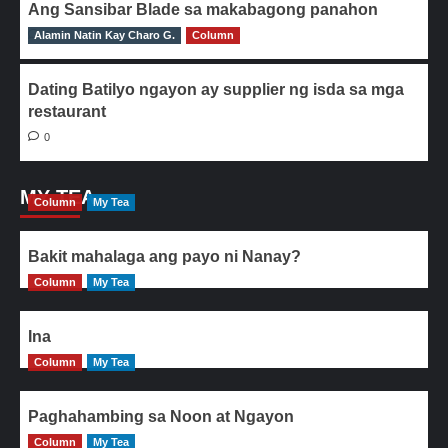
Ang Sansibar Blade sa makabagong panahon
Alamin Natin Kay Charo G.
0
Column
Dating Batilyo ngayon ay supplier ng isda sa mga
restaurant
0
MY TEA
Column
My Tea
Bakit mahalaga ang payo ni Nanay?
Column
My Tea
Ina
Column
My Tea
Paghahambing sa Noon at Ngayon
Column
My Tea