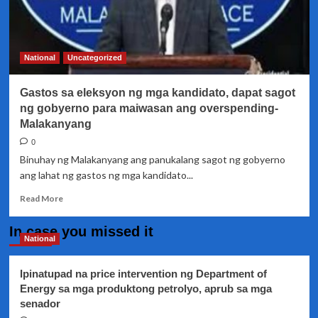
National
Uncategorized
Gastos sa eleksyon ng mga kandidato, dapat sagot
ng gobyerno para maiwasan ang overspending-
Malakanyang
0
Binuhay ng Malakanyang ang panukalang sagot ng gobyerno
ang lahat ng gastos ng mga kandidato...
Read
Read More
more
about
In case you missed it
Gastos
National
sa
eleksyon
Ipinatupad na price intervention ng Department of
ng
Energy sa mga produktong petrolyo, aprub sa mga
mga
senador
kandidato,
dapat