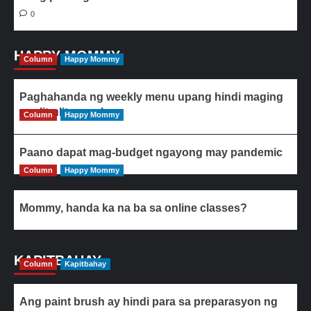
0
HAPPY MOMMY
Column
Happy Mommy
Paghahanda ng weekly menu upang hindi maging
paulit-ulit ang ulam
Column
Happy Mommy
Paano dapat mag-budget ngayong may pandemic
Column
Happy Mommy
Mommy, handa ka na ba sa online classes?
KAPITBAHAY
Column
Kapitbahay
Ang paint brush ay hindi para sa preparasyon ng