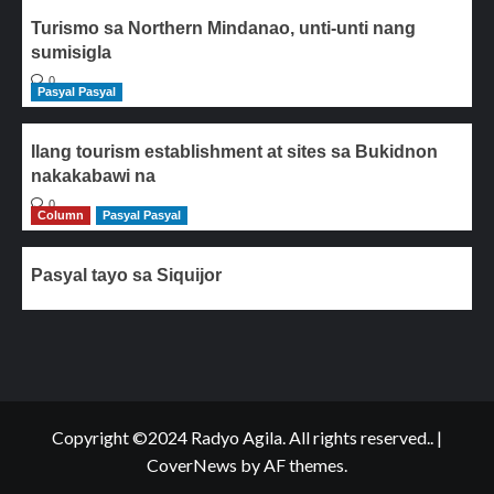
Turismo sa Northern Mindanao, unti-unti nang
sumisigla
0
Pasyal Pasyal
Ilang tourism establishment at sites sa Bukidnon
nakakabawi na
0
Column
Pasyal Pasyal
Pasyal tayo sa Siquijor
Copyright ©2024 Radyo Agila. All rights reserved..
|
CoverNews
by AF themes.