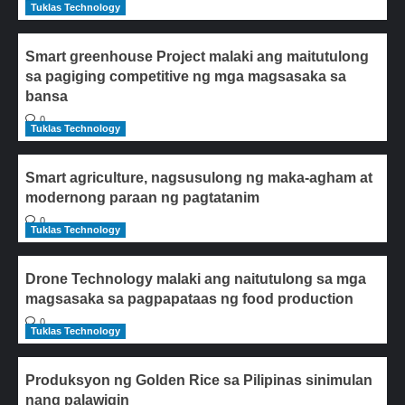
Tuklas Technology
Smart greenhouse Project malaki ang maitutulong
sa pagiging competitive ng mga magsasaka sa
bansa
0
Tuklas Technology
Smart agriculture, nagsusulong ng maka-agham at
modernong paraan ng pagtatanim
0
Tuklas Technology
Drone Technology malaki ang naitutulong sa mga
magsasaka sa pagpapataas ng food production
0
Tuklas Technology
Produksyon ng Golden Rice sa Pilipinas sinimulan
nang palawigin