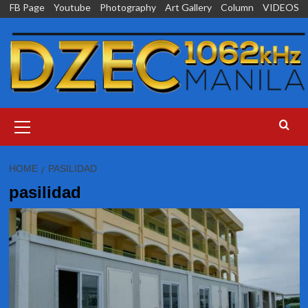
Skip
FB Page
Youtube
Photography
Art Gallery
Column
VIDEOS
to
content
Primary
Menu
HOME
PASILIDAD
pasilidad