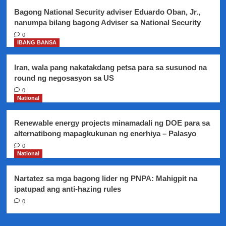
matapos
Bagong National Security adviser Eduardo Oban, Jr.,
nanumpa bilang bagong Adviser sa National Security
0
IBANG BANSA
Iran, wala pang nakatakdang petsa para sa susunod na
round ng negosasyon sa US
0
National
Renewable energy projects minamadali ng DOE para sa
alternatibong mapagkukunan ng enerhiya – Palasyo
0
National
Nartatez sa mga bagong lider ng PNPA: Mahigpit na
ipatupad ang anti-hazing rules
0