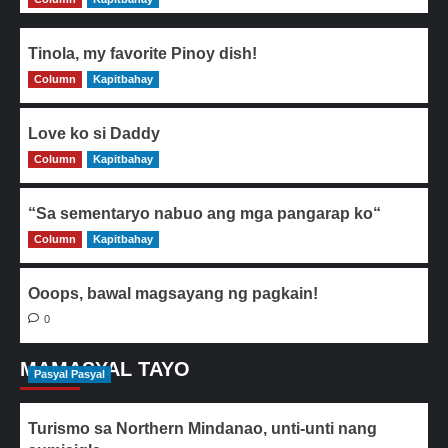
Tinola, my favorite Pinoy dish!
Column
0
Kapitbahay
Love ko si Daddy
Column
0
Kapitbahay
“Sa sementaryo nabuo ang mga pangarap ko“
Column
0
Kapitbahay
Ooops, bawal magsayang ng pagkain!
0
MAMASYAL TAYO
Pasyal Pasyal
Turismo sa Northern Mindanao, unti-unti nang