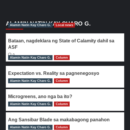
ALAMIN NATIN KAY CHARO G.
Alamin Natin Kay Charo G.
Local news
Bataan, nagdeklara ng State of Calamity dahil sa
ASF
0
Alamin Natin Kay Charo G.
Column
Expectation vs. Reality sa pagnenegosyo
Alamin Natin Kay Charo G.
0
Column
Microgreens, ano nga ba ito?
Alamin Natin Kay Charo G.
0
Column
Ang Sansibar Blade sa makabagong panahon
Alamin Natin Kay Charo G.
0
Column