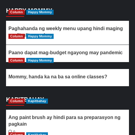
HAPPY MOMMY
Column
Happy Mommy
Paghahanda ng weekly menu upang hindi maging
paulit-ulit ang ulam
Column
Happy Mommy
Paano dapat mag-budget ngayong may pandemic
Column
Happy Mommy
Mommy, handa ka na ba sa online classes?
KAPITBAHAY
Column
Kapitbahay
Ang paint brush ay hindi para sa preparasyon ng
pagkain
0
Column
Kapitbahay