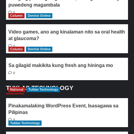
puwedeng magambala
0
Column
Dentist Online
Video games, ano ang kinalaman nito sa oral health
at glaucoma?
0
Column
Dentist Online
Sa gilagid makikita kung fresh ang hininga mo
0
TUKLAS TECHNOLOGY
National
Tuklas Technology
Pinakamalaking WordPress Event, Isasagawa sa
Pilipinas
0
Tuklas Technology