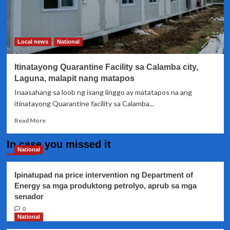
Local news
National
Itinatayong Quarantine Facility sa Calamba city,
Laguna, malapit nang matapos
Inaasahang sa loob ng isang linggo ay matatapos na ang
itinatayong Quarantine facility sa Calamba...
Read
Read More
more
about
In case you missed it
Itinatayong
National
Quarantine
Facility
Ipinatupad na price intervention ng Department of
sa
Energy sa mga produktong petrolyo, aprub sa mga
Calamba
senador
city,
Laguna,
0
malapit
National
nang