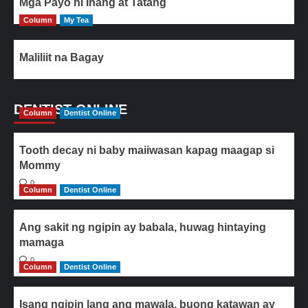
Mga Payo ni Inang at Tatang
Column
My Tea
Maliliit na Bagay
DENTIST ONLINE
Column
Dentist Online
Tooth decay ni baby maiiwasan kapag maagap si
Mommy
0
Column
Dentist Online
Ang sakit ng ngipin ay babala, huwag hintaying
mamaga
0
Column
Dentist Online
Isang ngipin lang ang mawala, buong katawan ay