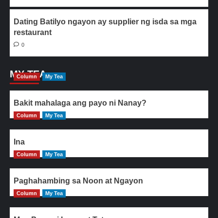
Dating Batilyo ngayon ay supplier ng isda sa mga
restaurant
0
MY TEA
Column
My Tea
Bakit mahalaga ang payo ni Nanay?
Column
My Tea
Ina
Column
My Tea
Paghahambing sa Noon at Ngayon
Column
My Tea