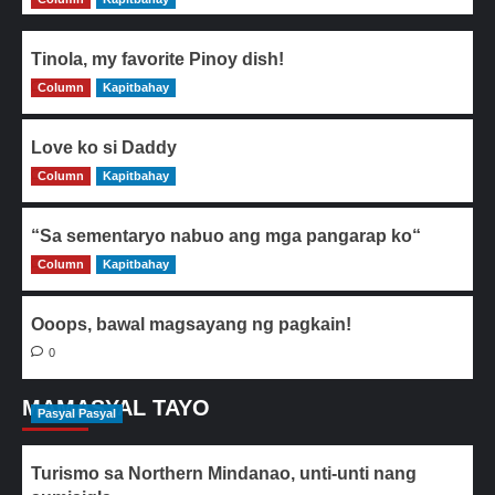
Tinola, my favorite Pinoy dish!
Column
0
Kapitbahay
Love ko si Daddy
Column
0
Kapitbahay
“Sa sementaryo nabuo ang mga pangarap ko“
Column
0
Kapitbahay
Ooops, bawal magsayang ng pagkain!
0
MAMASYAL TAYO
Pasyal Pasyal
Turismo sa Northern Mindanao, unti-unti nang