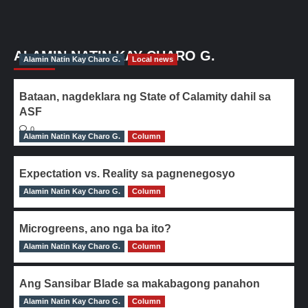
ALAMIN NATIN KAY CHARO G.
Alamin Natin Kay Charo G.
Local news
Bataan, nagdeklara ng State of Calamity dahil sa
ASF
0
Alamin Natin Kay Charo G.
Column
Expectation vs. Reality sa pagnenegosyo
Alamin Natin Kay Charo G.
0
Column
Microgreens, ano nga ba ito?
Alamin Natin Kay Charo G.
0
Column
Ang Sansibar Blade sa makabagong panahon
Alamin Natin Kay Charo G.
0
Column