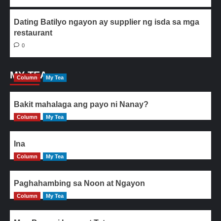
Dating Batilyo ngayon ay supplier ng isda sa mga
restaurant
0
MY TEA
Column
My Tea
Bakit mahalaga ang payo ni Nanay?
Column
My Tea
Ina
Column
My Tea
Paghahambing sa Noon at Ngayon
Column
My Tea