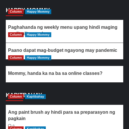
HAPPY MOMMY
Column
Happy Mommy
Paghahanda ng weekly menu upang hindi maging
paulit-ulit ang ulam
Column
Happy Mommy
Paano dapat mag-budget ngayong may pandemic
Column
Happy Mommy
Mommy, handa ka na ba sa online classes?
KAPITBAHAY
Column
Kapitbahay
Ang paint brush ay hindi para sa preparasyon ng
pagkain
0
Column
Kapitbahay