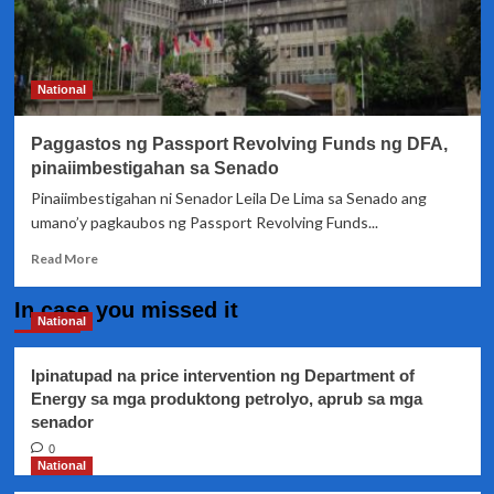
National
Paggastos ng Passport Revolving Funds ng DFA,
pinaiimbestigahan sa Senado
Pinaiimbestigahan ni Senador Leila De Lima sa Senado ang
umano’y pagkaubos ng Passport Revolving Funds...
Read
Read More
more
about
In case you missed it
Paggastos
National
ng
Passport
Ipinatupad na price intervention ng Department of
Revolving
Energy sa mga produktong petrolyo, aprub sa mga
Funds
senador
ng
DFA,
0
pinaiimbestigahan
National
sa