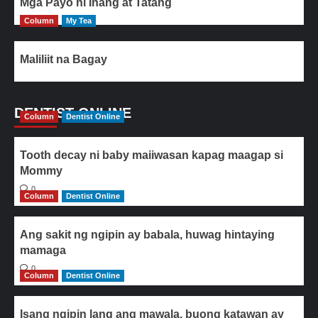
Mga Payo ni Inang at Tatang
Column
My Tea
Maliliit na Bagay
DENTIST ONLINE
Column
Dentist Online
Tooth decay ni baby maiiwasan kapag maagap si
Mommy
0
Column
Dentist Online
Ang sakit ng ngipin ay babala, huwag hintaying
mamaga
0
Column
Dentist Online
Isang ngipin lang ang mawala, buong katawan ay