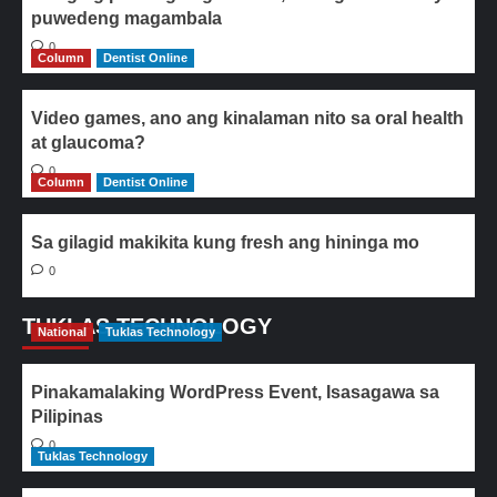
puwedeng magambala
0
Column
Dentist Online
Video games, ano ang kinalaman nito sa oral health
at glaucoma?
0
Column
Dentist Online
Sa gilagid makikita kung fresh ang hininga mo
0
TUKLAS TECHNOLOGY
National
Tuklas Technology
Pinakamalaking WordPress Event, Isasagawa sa
Pilipinas
0
Tuklas Technology