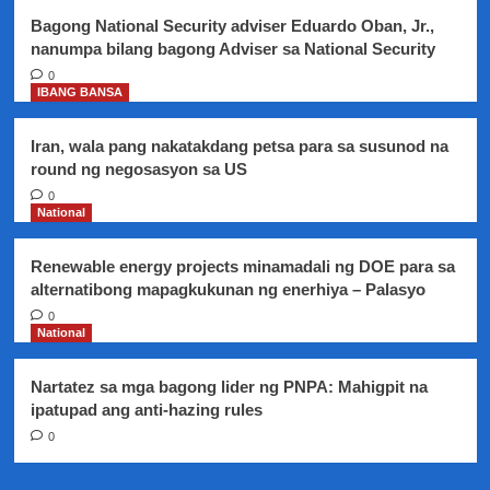
Senado
Bagong National Security adviser Eduardo Oban, Jr.,
nanumpa bilang bagong Adviser sa National Security
0
IBANG BANSA
Iran, wala pang nakatakdang petsa para sa susunod na
round ng negosasyon sa US
0
National
Renewable energy projects minamadali ng DOE para sa
alternatibong mapagkukunan ng enerhiya – Palasyo
0
National
Nartatez sa mga bagong lider ng PNPA: Mahigpit na
ipatupad ang anti-hazing rules
0