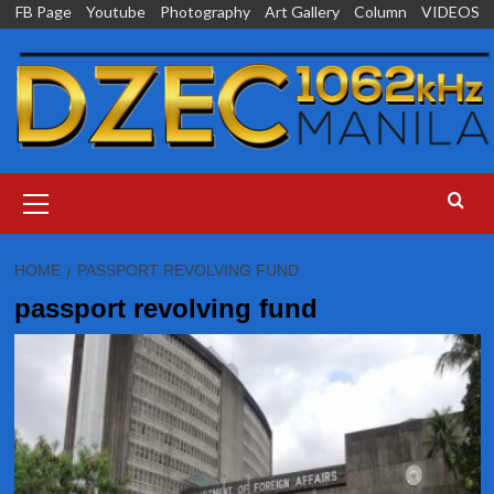
Skip
FB Page
Youtube
Photography
Art Gallery
Column
VIDEOS
to
content
Primary
Menu
HOME
PASSPORT REVOLVING FUND
passport revolving fund