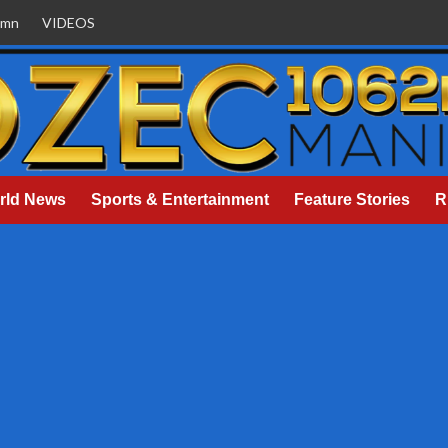
umn
VIDEOS
rld News
Sports & Entertainment
Feature Stories
R