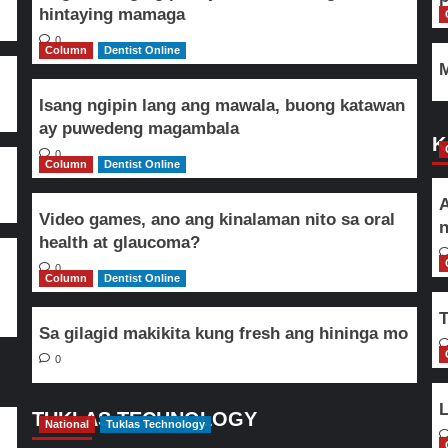
hintaying mamaga
0
Column
Dentist Online
M
Isang ngipin lang ang mawala, buong katawan
ay puwedeng magambala
K
0
Column
Dentist Online
A
Video games, ano ang kinalaman nito sa oral
n
health at glaucoma?
0
Column
Dentist Online
T
Sa gilagid makikita kung fresh ang hininga mo
0
L
TUKLAS TECHNOLOGY
National
Tuklas Technology