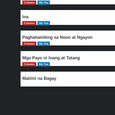
Column
My Tea
Ina
Column
My Tea
Paghahambing sa Noon at Ngayon
Column
My Tea
Mga Payo ni Inang at Tatang
Column
My Tea
Maliliit na Bagay