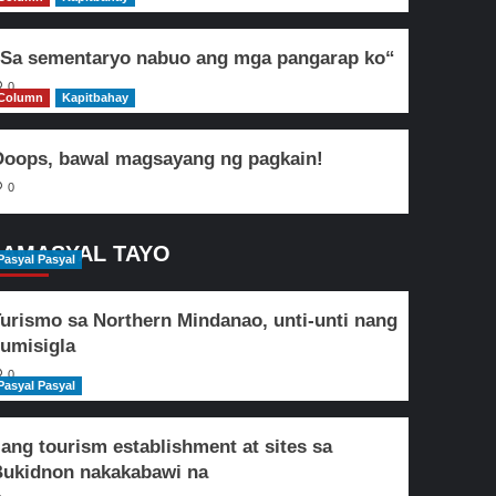
Sa sementaryo nabuo ang mga pangarap ko“
0
Column
Kapitbahay
oops, bawal magsayang ng pagkain!
0
AMASYAL TAYO
Pasyal Pasyal
urismo sa Northern Mindanao, unti-unti nang
umisigla
0
Pasyal Pasyal
lang tourism establishment at sites sa
ukidnon nakakabawi na