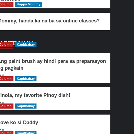
Column
Happy Mommy
ommy, handa ka na ba sa online classes?
APITBAHAY
Column
Kapitbahay
ng paint brush ay hindi para sa preparasyon
g pagkain
0
Column
Kapitbahay
inola, my favorite Pinoy dish!
0
Column
Kapitbahay
ove ko si Daddy
0
Column
Kapitbahay