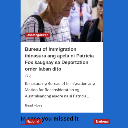
Uncategorized
Bureau of Immigration
ibinasura ang apela ni Patricia
Fox kaugnay sa Deportation
order laban dito
0
Ibinasura ng Bureau of Immigration ang
Motion for Reconsideration ng
Australyanong madre na si Patricia...
Read
Read More
more
about
In case you missed it
Bureau
National
National
of