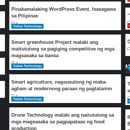
Pinakamalaking WordPress Event, Isasagawa
“
sa Pilipinas
0
Tuklas Technology
O
Smart greenhouse Project malaki ang
maitutulong sa pagiging competitive ng mga
magsasaka sa bansa
0
M
Tuklas Technology
Smart agriculture, nagsusulong ng maka-
T
agham at modernong paraan ng pagtatanim
s
0
Tuklas Technology
Drone Technology malaki ang naitutulong sa
I
mga magsasaka sa pagpapataas ng food
B
production