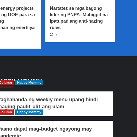
energy projects
Nartatez sa mga bagong
 ng DOE para sa
lider ng PNPA: Mahigpit na
ng
ipatupad ang anti-hazing
nan ng enerhiya
rules
0
APPY MOMMY
Column
Happy Mommy
aghahanda ng weekly menu upang hindi
aging paulit-ulit ang ulam
Column
Happy Mommy
Paano dapat mag-budget ngayong may
pandemic