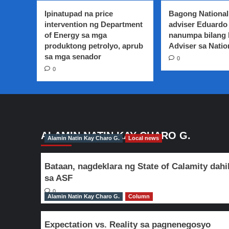
Immigration
Ipinatupad na price
Bagong National
ibinasura
intervention ng Department
adviser Eduardo 
ang
of Energy sa mga
nanumpa bilang
apela
produktong petrolyo, aprub
ni
Adviser sa Natio
Patricia
sa mga senador
0
Fox
0
kaugnay
sa
Deportation
order
laban
dito
ALAMIN NATIN KAY CHARO G.
Alamin Natin Kay Charo G.
Local news
Bataan, nagdeklara ng State of Calamity dahi
sa ASF
0
Alamin Natin Kay Charo G.
Column
Expectation vs. Reality sa pagnenegosyo