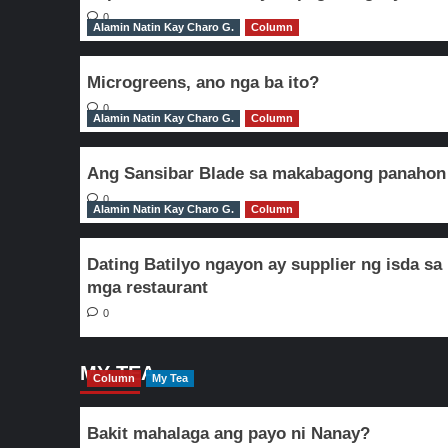
0
Alamin Natin Kay Charo G.
Column
Microgreens, ano nga ba ito?
0
Alamin Natin Kay Charo G.
Column
Ang Sansibar Blade sa makabagong panahon
0
Alamin Natin Kay Charo G.
Column
Dating Batilyo ngayon ay supplier ng isda sa
mga restaurant
0
MY TEA
Column
My Tea
Bakit mahalaga ang payo ni Nanay?