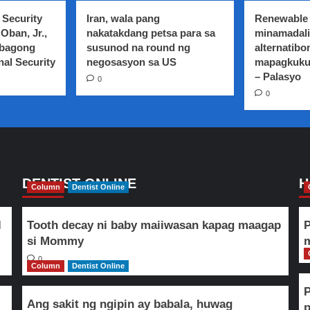
 Security
Iran, wala pang
Renewable 
Oban, Jr.,
nakatakdang petsa para sa
minamadali
 bagong
susunod na round ng
alternatibo
nal Security
negosasyon sa US
mapagkuku
– Palasyo
0
0
DENTIST ONLINE
H
Column
Dentist Online
l
Tooth decay ni baby maiiwasan kapag maagap
P
si Mommy
m
0
Column
Dentist Online
Ang sakit ng ngipin ay babala, huwag