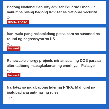
Atty.
Bagong National Security adviser Eduardo Oban, Jr.,
Kapunan
nanumpa bilang bagong Adviser sa National Security
0
IBANG BANSA
Iran, wala pang nakatakdang petsa para sa susunod na
round ng negosasyon sa US
0
National
Renewable energy projects minamadali ng DOE para sa
alternatibong mapagkukunan ng enerhiya – Palasyo
0
National
Nartatez sa mga bagong lider ng PNPA: Mahigpit na
ipatupad ang anti-hazing rules
0