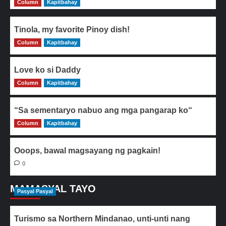
Column
Kapitbahay
Tinola, my favorite Pinoy dish!
Column
0
Kapitbahay
Love ko si Daddy
Column
0
Kapitbahay
“Sa sementaryo nabuo ang mga pangarap ko“
Column
0
Kapitbahay
Ooops, bawal magsayang ng pagkain!
0
MAMASYAL TAYO
Pasyal Pasyal
Turismo sa Northern Mindanao, unti-unti nang