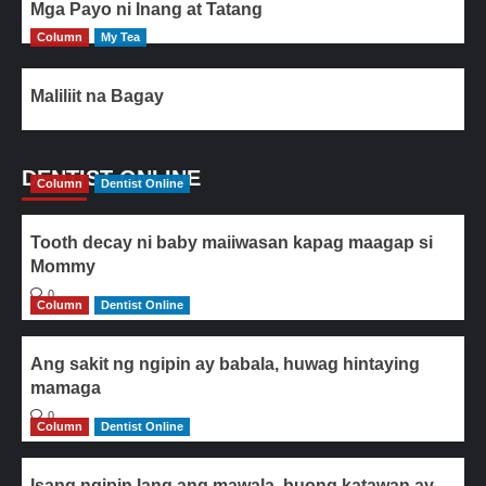
Mga Payo ni Inang at Tatang
Column
My Tea
Maliliit na Bagay
DENTIST ONLINE
Column
Dentist Online
Tooth decay ni baby maiiwasan kapag maagap si
Mommy
0
Column
Dentist Online
Ang sakit ng ngipin ay babala, huwag hintaying
mamaga
0
Column
Dentist Online
Isang ngipin lang ang mawala, buong katawan ay