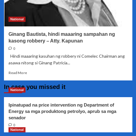
kanya
para
siraan
National
si
Chairman
Ginang Bautista, hindi maaaring sampahan ng
Bautista
kasong robbery – Atty. Kapunan
0
Hindi maaaring kasuhan ng robbery ni Comelec Chairman ang
asawa nitong si Ginang Patricia...
Read
Read More
more
about
In case you missed it
Ginang
National
Bautista,
hindi
Ipinatupad na price intervention ng Department of
maaaring
Energy sa mga produktong petrolyo, aprub sa mga
sampahan
senador
ng
kasong
0
robbery
National
–