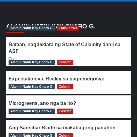
ALAMIN NATIN KAY CHARO G.
Alamin Natin Kay Charo G.
Local news
Bataan, nagdeklara ng State of Calamity dahil sa
ASF
0
Alamin Natin Kay Charo G.
Column
Expectation vs. Reality sa pagnenegosyo
Alamin Natin Kay Charo G.
0
Column
Microgreens, ano nga ba ito?
Alamin Natin Kay Charo G.
0
Column
Ang Sansibar Blade sa makabagong panahon
Alamin Natin Kay Charo G.
0
Column