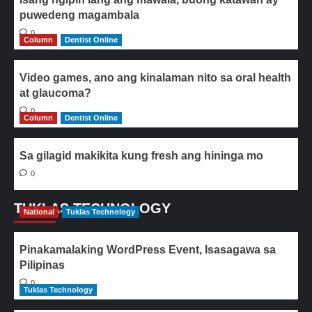
puwedeng magambala
0
Column
Dentist Online
Video games, ano ang kinalaman nito sa oral health
at glaucoma?
0
Column
Dentist Online
Sa gilagid makikita kung fresh ang hininga mo
0
TUKLAS TECHNOLOGY
National
Tuklas Technology
Pinakamalaking WordPress Event, Isasagawa sa
Pilipinas
0
Tuklas Technology