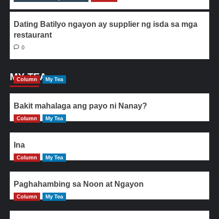
Dating Batilyo ngayon ay supplier ng isda sa mga
restaurant
0
MY TEA
Column
My Tea
Bakit mahalaga ang payo ni Nanay?
Column
My Tea
Ina
Column
My Tea
Paghahambing sa Noon at Ngayon
Column
My Tea