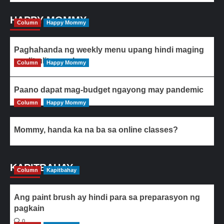
HAPPY MOMMY
Column
Happy Mommy
Paghahanda ng weekly menu upang hindi maging
paulit-ulit ang ulam
Column
Happy Mommy
Paano dapat mag-budget ngayong may pandemic
Column
Happy Mommy
Mommy, handa ka na ba sa online classes?
KAPITBAHAY
Column
Kapitbahay
Ang paint brush ay hindi para sa preparasyon ng
pagkain
0