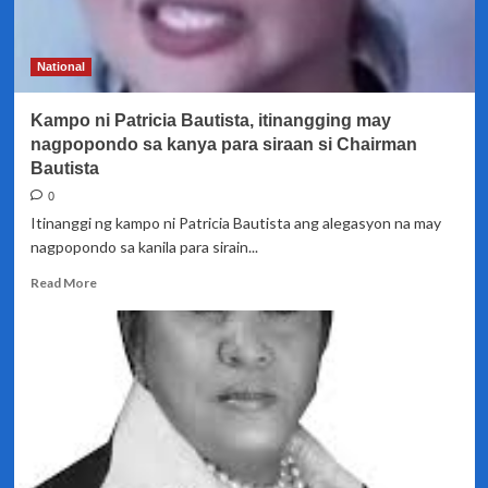
ng
DOJ
National
Kampo ni Patricia Bautista, itinangging may
nagpopondo sa kanya para siraan si Chairman
Bautista
0
Itinanggi ng kampo ni Patricia Bautista ang alegasyon na may
nagpopondo sa kanila para sirain...
Read
Read More
more
about
Kampo
ni
Patricia
Bautista,
itinangging
may
nagpopondo
sa