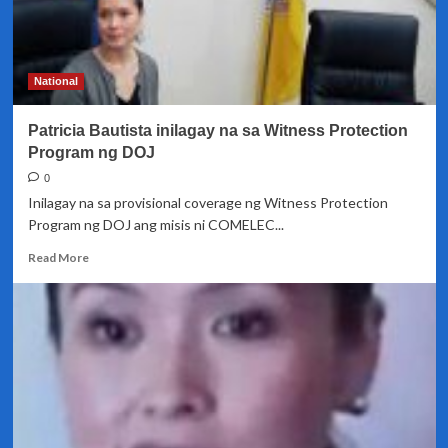
National
Patricia Bautista inilagay na sa Witness Protection
Program ng DOJ
0
Inilagay na sa provisional coverage ng Witness Protection
Program ng DOJ ang misis ni COMELEC...
Read
Read More
more
about
Patricia
Bautista
inilagay
na
sa
Witness
Protection
Program