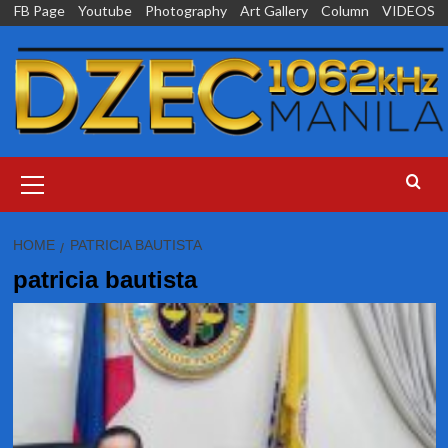
Skip
FB Page
Youtube
Photography
Art Gallery
Column
VIDEOS
to
content
Primary
Menu
HOME
PATRICIA BAUTISTA
patricia bautista