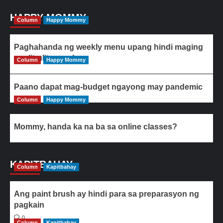
HAPPY MOMMY
Column
Happy Mommy
Paghahanda ng weekly menu upang hindi maging
paulit-ulit ang ulam
Column
Happy Mommy
Paano dapat mag-budget ngayong may pandemic
Column
Happy Mommy
Mommy, handa ka na ba sa online classes?
KAPITBAHAY
Column
Kapitbahay
Ang paint brush ay hindi para sa preparasyon ng
pagkain
0
Column
Kapitbahay