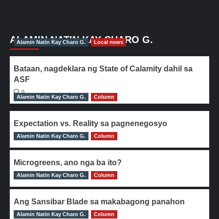
ALAMIN NATIN KAY CHARO G.
Alamin Natin Kay Charo G.
Local news
Bataan, nagdeklara ng State of Calamity dahil sa
ASF
0
Alamin Natin Kay Charo G.
Column
Expectation vs. Reality sa pagnenegosyo
Alamin Natin Kay Charo G.
0
Column
Microgreens, ano nga ba ito?
Alamin Natin Kay Charo G.
0
Column
Ang Sansibar Blade sa makabagong panahon
Alamin Natin Kay Charo G.
0
Column