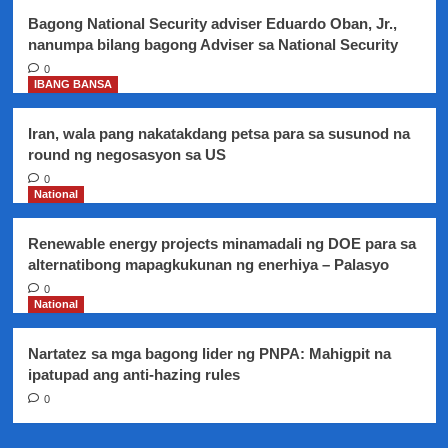
La
Bagong National Security adviser Eduardo Oban, Jr.,
Union
nanumpa bilang bagong Adviser sa National Security
0
IBANG BANSA
Iran, wala pang nakatakdang petsa para sa susunod na
round ng negosasyon sa US
0
National
Renewable energy projects minamadali ng DOE para sa
alternatibong mapagkukunan ng enerhiya – Palasyo
0
National
Nartatez sa mga bagong lider ng PNPA: Mahigpit na
ipatupad ang anti-hazing rules
0