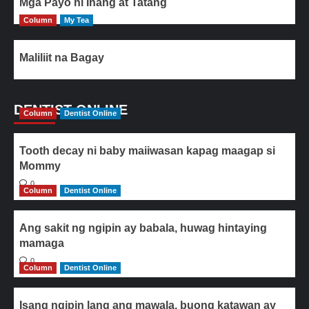
Mga Payo ni Inang at Tatang
Column
My Tea
Maliliit na Bagay
DENTIST ONLINE
Column
Dentist Online
Tooth decay ni baby maiiwasan kapag maagap si
Mommy
0
Column
Dentist Online
Ang sakit ng ngipin ay babala, huwag hintaying
mamaga
0
Column
Dentist Online
Isang ngipin lang ang mawala, buong katawan ay