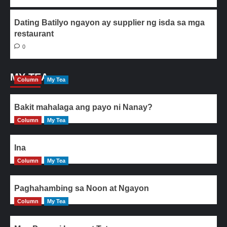
Dating Batilyo ngayon ay supplier ng isda sa mga
restaurant
0
MY TEA
Column
My Tea
Bakit mahalaga ang payo ni Nanay?
Column
My Tea
Ina
Column
My Tea
Paghahambing sa Noon at Ngayon
Column
My Tea