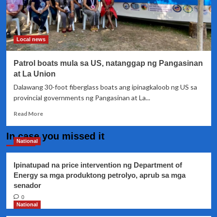
Local news
Patrol boats mula sa US, natanggap ng Pangasinan
at La Union
Dalawang 30-foot fiberglass boats ang ipinagkaloob ng US sa
provincial governments ng Pangasinan at La...
Read
Read More
more
about
In case you missed it
Patrol
National
boats
mula
Ipinatupad na price intervention ng Department of
sa
Energy sa mga produktong petrolyo, aprub sa mga
US,
senador
natanggap
ng
0
Pangasinan
National
at