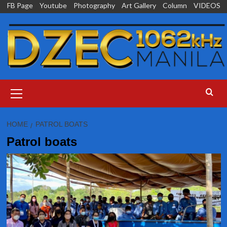
Skip
FB Page
Youtube
Photography
Art Gallery
Column
VIDEOS
to
content
Primary
Menu
HOME
PATROL BOATS
Patrol boats