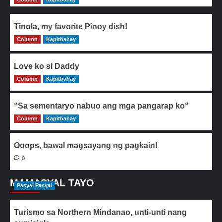
Tinola, my favorite Pinoy dish!
Column
0
Kapitbahay
Love ko si Daddy
Column
0
Kapitbahay
“Sa sementaryo nabuo ang mga pangarap ko“
Column
0
Kapitbahay
Ooops, bawal magsayang ng pagkain!
0
MAMASYAL TAYO
Pasyal Pasyal
Turismo sa Northern Mindanao, unti-unti nang