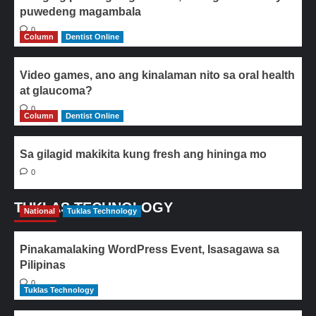
puwedeng magambala
0
Column
Dentist Online
Video games, ano ang kinalaman nito sa oral health
at glaucoma?
0
Column
Dentist Online
Sa gilagid makikita kung fresh ang hininga mo
0
TUKLAS TECHNOLOGY
National
Tuklas Technology
Pinakamalaking WordPress Event, Isasagawa sa
Pilipinas
0
Tuklas Technology