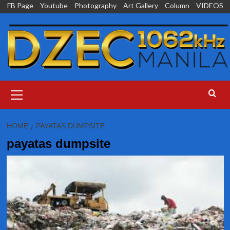
Skip
FB Page
Youtube
Photography
Art Gallery
Column
VIDEOS
to
content
Primary
Menu
HOME
PAYATAS DUMPSITE
payatas dumpsite