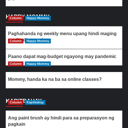
HAPPY MOMMY
Column
Happy Mommy
Paghahanda ng weekly menu upang hindi maging
paulit-ulit ang ulam
Column
Happy Mommy
Paano dapat mag-budget ngayong may pandemic
Column
Happy Mommy
Mommy, handa ka na ba sa online classes?
KAPITBAHAY
Column
Kapitbahay
Ang paint brush ay hindi para sa preparasyon ng
pagkain