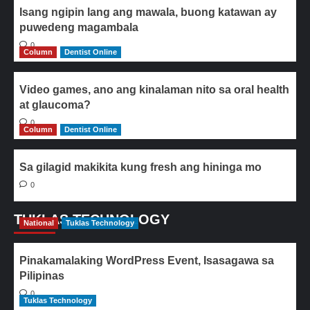
Isang ngipin lang ang mawala, buong katawan ay
puwedeng magambala
0
Column
Dentist Online
Video games, ano ang kinalaman nito sa oral health
at glaucoma?
0
Column
Dentist Online
Sa gilagid makikita kung fresh ang hininga mo
0
TUKLAS TECHNOLOGY
National
Tuklas Technology
Pinakamalaking WordPress Event, Isasagawa sa
Pilipinas
0
Tuklas Technology