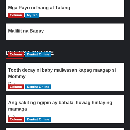
Mga Payo ni Inang at Tatang
Column
My Tea
Maliliit na Bagay
DENTIST ONLINE
Column
Dentist Online
Tooth decay ni baby maiiwasan kapag maagap si
Mommy
0
Column
Dentist Online
Ang sakit ng ngipin ay babala, huwag hintaying
mamaga
0
Column
Dentist Online