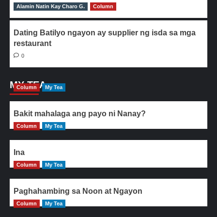
Alamin Natin Kay Charo G.
0
Column
Dating Batilyo ngayon ay supplier ng isda sa mga
restaurant
0
MY TEA
Column
My Tea
Bakit mahalaga ang payo ni Nanay?
Column
My Tea
Ina
Column
My Tea
Paghahambing sa Noon at Ngayon
Column
My Tea