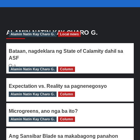
ALAMIN NATIN KAY CHARO G.
Alamin Natin Kay Charo G.
Local news
Bataan, nagdeklara ng State of Calamity dahil sa
ASF
0
Alamin Natin Kay Charo G.
Column
Expectation vs. Reality sa pagnenegosyo
Alamin Natin Kay Charo G.
0
Column
Microgreens, ano nga ba ito?
Alamin Natin Kay Charo G.
0
Column
Ang Sansibar Blade sa makabagong panahon