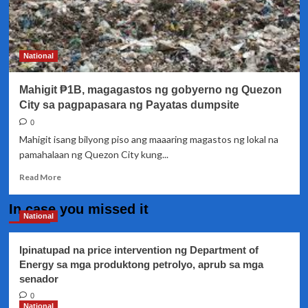
National
Mahigit ₱1B, magagastos ng gobyerno ng Quezon
City sa pagpapasara ng Payatas dumpsite
0
Mahigit isang bilyong piso ang maaaring magastos ng lokal na
pamahalaan ng Quezon City kung...
Read
Read More
more
about
In case you missed it
Mahigit
National
₱1B,
magagastos
Ipinatupad na price intervention ng Department of
ng
Energy sa mga produktong petrolyo, aprub sa mga
gobyerno
senador
ng
Quezon
0
City
National