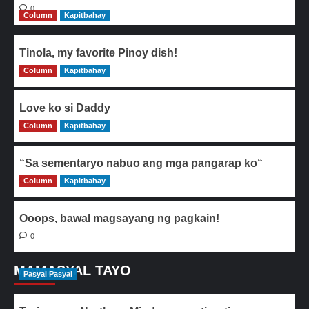
0
Column
Kapitbahay
Tinola, my favorite Pinoy dish!
Column
0
Kapitbahay
Love ko si Daddy
Column
0
Kapitbahay
“Sa sementaryo nabuo ang mga pangarap ko“
Column
0
Kapitbahay
Ooops, bawal magsayang ng pagkain!
0
MAMASYAL TAYO
Pasyal Pasyal