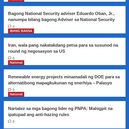
sa
pagpapasara
Bagong National Security adviser Eduardo Oban, Jr.,
ng
nanumpa bilang bagong Adviser sa National Security
Payatas
dumpsite
0
IBANG BANSA
Iran, wala pang nakatakdang petsa para sa susunod na
round ng negosasyon sa US
0
National
Renewable energy projects minamadali ng DOE para sa
alternatibong mapagkukunan ng enerhiya – Palasyo
0
National
Nartatez sa mga bagong lider ng PNPA: Mahigpit na
ipatupad ang anti-hazing rules
0