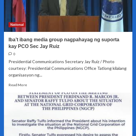
National
Iba’t ibang media group nagpahayag ng suporta
kay PCO Sec Jay Ruiz
0
Presidential Communications Secretary Jay Ruiz / Photo
courtesy: Presidential Communications Office Tatlong kilalang
organisasyon ng...
Read
Read More
more
about
Iba’t
ibang
media
group
nagpahayag
ng
suporta