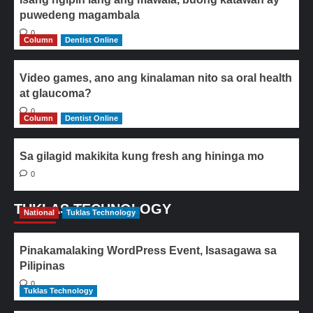
puwedeng magambala
0
Column
Dentist Online
Video games, ano ang kinalaman nito sa oral health
at glaucoma?
0
Column
Dentist Online
Sa gilagid makikita kung fresh ang hininga mo
0
TUKLAS TECHNOLOGY
National
Tuklas Technology
Pinakamalaking WordPress Event, Isasagawa sa
Pilipinas
0
Tuklas Technology