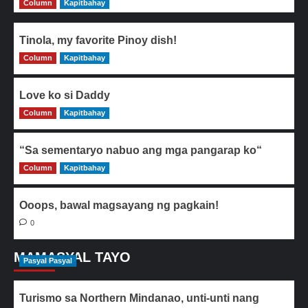
Column
Kapitbahay
Tinola, my favorite Pinoy dish!
Column
0
Kapitbahay
Love ko si Daddy
Column
0
Kapitbahay
“Sa sementaryo nabuo ang mga pangarap ko“
Column
0
Kapitbahay
Ooops, bawal magsayang ng pagkain!
0
MAMASYAL TAYO
Pasyal Pasyal
Turismo sa Northern Mindanao, unti-unti nang