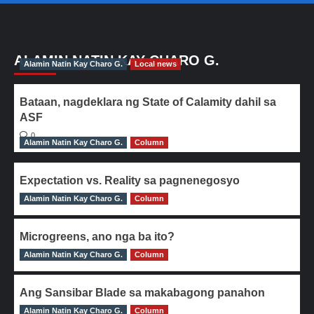
ALAMIN NATIN KAY CHARO G.
Alamin Natin Kay Charo G.
Local news
Bataan, nagdeklara ng State of Calamity dahil sa
ASF
0
Alamin Natin Kay Charo G.
Column
Expectation vs. Reality sa pagnenegosyo
Alamin Natin Kay Charo G.
0
Column
Microgreens, ano nga ba ito?
Alamin Natin Kay Charo G.
0
Column
Ang Sansibar Blade sa makabagong panahon
Alamin Natin Kay Charo G.
0
Column