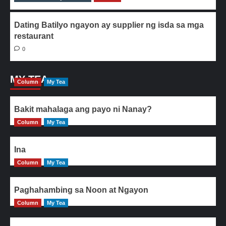
Dating Batilyo ngayon ay supplier ng isda sa mga
restaurant
0
MY TEA
Column
My Tea
Bakit mahalaga ang payo ni Nanay?
Column
My Tea
Ina
Column
My Tea
Paghahambing sa Noon at Ngayon
Column
My Tea