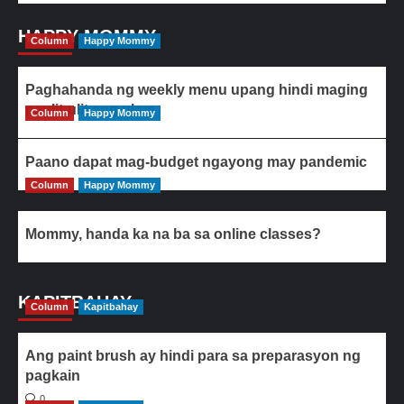
HAPPY MOMMY
Column
Happy Mommy
Paghahanda ng weekly menu upang hindi maging
paulit-ulit ang ulam
Column
Happy Mommy
Paano dapat mag-budget ngayong may pandemic
Column
Happy Mommy
Mommy, handa ka na ba sa online classes?
KAPITBAHAY
Column
Kapitbahay
Ang paint brush ay hindi para sa preparasyon ng
pagkain
0