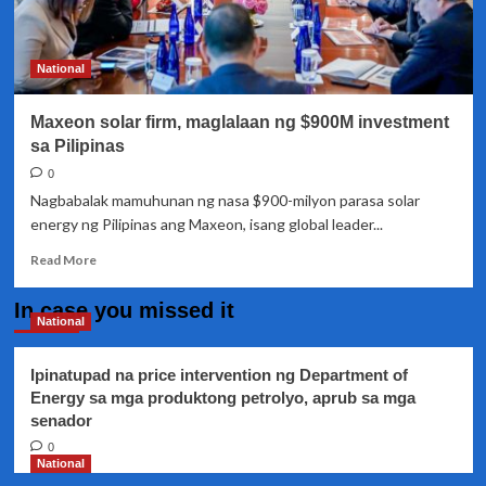
National
Maxeon solar firm, maglalaan ng $900M investment
sa Pilipinas
0
Nagbabalak mamuhunan ng nasa $900-milyon parasa solar
energy ng Pilipinas ang Maxeon, isang global leader...
Read
Read More
more
about
In case you missed it
Maxeon
National
solar
firm,
Ipinatupad na price intervention ng Department of
maglalaan
Energy sa mga produktong petrolyo, aprub sa mga
ng
senador
$900M
investment
0
sa
National
Pilipinas