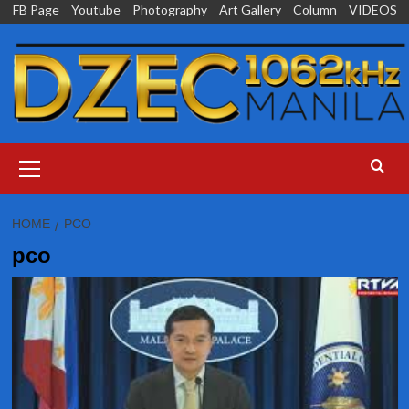
Skip
FB Page
Youtube
Photography
Art Gallery
Column
VIDEOS
to
content
Primary
Menu
HOME
PCO
pco