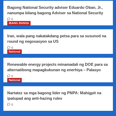
Bagong National Security adviser Eduardo Oban, Jr.,
nanumpa bilang bagong Adviser sa National Security
0
IBANG BANSA
Iran, wala pang nakatakdang petsa para sa susunod na
round ng negosasyon sa US
0
National
Renewable energy projects minamadali ng DOE para sa
alternatibong mapagkukunan ng enerhiya – Palasyo
0
National
Nartatez sa mga bagong lider ng PNPA: Mahigpit na
ipatupad ang anti-hazing rules
0