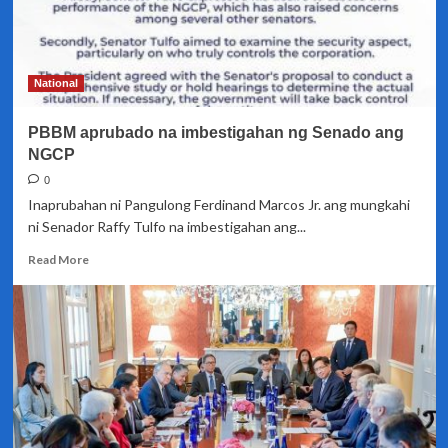
kay
PCO
Sec
Jay
National
Ruiz
PBBM aprubado na imbestigahan ng Senado ang
NGCP
0
Inaprubahan ni Pangulong Ferdinand Marcos Jr. ang mungkahi
ni Senador Raffy Tulfo na imbestigahan ang...
Read
Read More
more
about
PBBM
aprubado
na
imbestigahan
ng
Senado
ang
NGCP