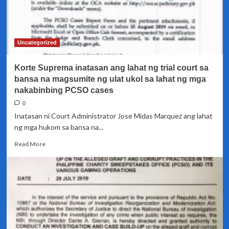
dapat
ibalik
pa
dahil
Uncategorized
nagiging
dahilan
Korte Suprema inatasan ang lahat ng trial court sa
ng
paglaganap
bansa na magsumite ng ulat ukol sa lahat ng mga
ng
nakabinbing PCSO cases
Jueteng
0
Inatasan ni Court Administrator Jose Midas Marquez ang lahat
ng mga hukom sa bansa na...
Read
Read More
more
about
Korte
Suprema
inatasan
ang
lahat
ng