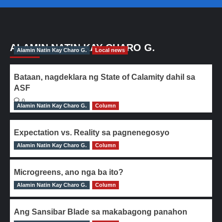
ALAMIN NATIN KAY CHARO G.
Alamin Natin Kay Charo G.
Local news
Bataan, nagdeklara ng State of Calamity dahil sa
ASF
0
Alamin Natin Kay Charo G.
Column
Expectation vs. Reality sa pagnenegosyo
Alamin Natin Kay Charo G.
0
Column
Microgreens, ano nga ba ito?
Alamin Natin Kay Charo G.
0
Column
Ang Sansibar Blade sa makabagong panahon