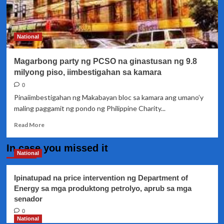
nagsimula
na…
mga
supporters
National
ni
Bong
Magarbong party ng PCSO na ginastusan ng 9.8
Go,
dagsa
milyong piso, iimbestigahan sa kamara
sa
0
Senado
Pinaiimbestigahan ng Makabayan bloc sa kamara ang umano’y
maling paggamit ng pondo ng Philippine Charity...
Read
Read More
more
about
In case you missed it
Magarbong
National
party
ng
Ipinatupad na price intervention ng Department of
PCSO
Energy sa mga produktong petrolyo, aprub sa mga
na
senador
ginastusan
ng
0
9.8
National