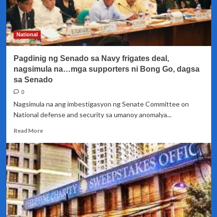
PCSO
Board
member
Sandra
National
Cam
Pagdinig ng Senado sa Navy frigates deal,
nagsimula na…mga supporters ni Bong Go, dagsa
sa Senado
0
Nagsimula na ang imbestigasyon ng Senate Committee on
National defense and security sa umanoy anomalya...
Read
Read More
more
about
Pagdinig
ng
Senado
sa
Navy
frigates
deal,