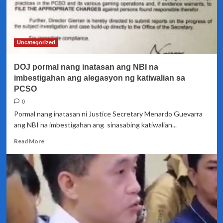
trial
court
sa
bansa
na
Uncategorized
magsumite
ng
DOJ pormal nang inatasan ang NBI na
ulat
ukol
imbestigahan ang alegasyon ng katiwalian sa
sa
PCSO
lahat
0
ng
Pormal nang inatasan ni Justice Secretary Menardo Guevarra
mga
nakabinbing
ang NBI na imbestigahan ang sinasabing katiwalian...
PCSO
Read
Read More
cases
more
about
DOJ
pormal
nang
inatasan
ang
NBI