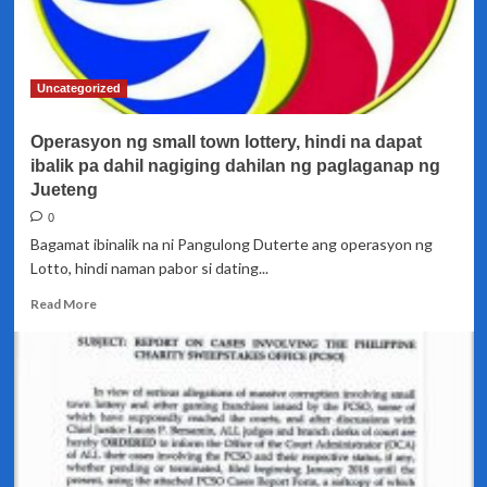
Uncategorized
Operasyon ng small town lottery, hindi na dapat
ibalik pa dahil nagiging dahilan ng paglaganap ng
Jueteng
0
Bagamat ibinalik na ni Pangulong Duterte ang operasyon ng
Lotto, hindi naman pabor si dating...
Read
Read More
more
about
Operasyon
ng
small
town
lottery,
hindi
na