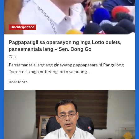
na
imbestigahan
ang
alegasyon
ng
Uncategorized
katiwalian
sa
Pagpapatigil sa operasyon ng mga Lotto oulets,
PCSO
pansamantala lang – Sen. Bong Go
0
Pansamantala lang ang ginawang pagpapasara ni Pangulong
Duterte sa mga outlet ng lotto sa buong...
Read
Read More
more
about
Pagpapatigil
sa
operasyon
ng
mga
Lotto
oulets,