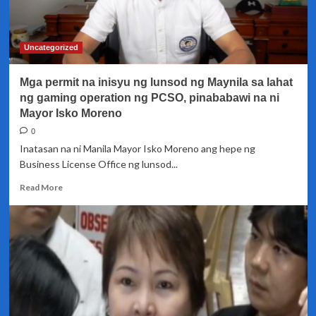
pansamantala
lang
–
Sen.
Uncategorized
Bong
Go
Mga permit na inisyu ng lunsod ng Maynila sa lahat
ng gaming operation ng PCSO, pinababawi na ni
Mayor Isko Moreno
0
Inatasan na ni Manila Mayor Isko Moreno ang hepe ng
Business License Office ng lunsod...
Read
Read More
more
about
Mga
permit
na
inisyu
ng
lunsod
ng