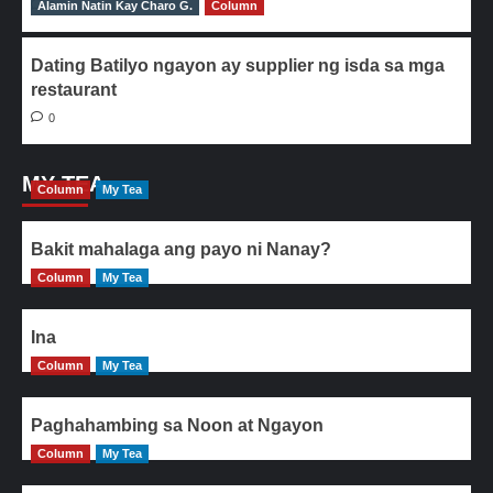
Alamin Natin Kay Charo G.
0
Column
Dating Batilyo ngayon ay supplier ng isda sa mga
restaurant
0
MY TEA
Column
My Tea
Bakit mahalaga ang payo ni Nanay?
Column
My Tea
Ina
Column
My Tea
Paghahambing sa Noon at Ngayon
Column
My Tea