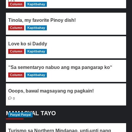
0
Column
Kapitbahay
Tinola, my favorite Pinoy dish!
Column
0
Kapitbahay
Love ko si Daddy
Column
0
Kapitbahay
“Sa sementaryo nabuo ang mga pangarap ko“
Column
0
Kapitbahay
Ooops, bawal magsayang ng pagkain!
0
MAMASYAL TAYO
Pasyal Pasyal
Turismo sa Northern Mindanao, unti-unti nang