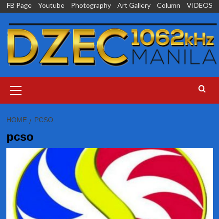
Skip
FB Page
Youtube
Photography
Art Gallery
Column
VIDEOS
to
content
Primary
Menu
HOME
PCSO
pcso