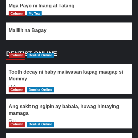
Mga Payo ni Inang at Tatang
Column
My Tea
Maliliit na Bagay
DENTIST ONLINE
Column
Dentist Online
Tooth decay ni baby maiiwasan kapag maagap si
Mommy
0
Column
Dentist Online
Ang sakit ng ngipin ay babala, huwag hintaying
mamaga
0
Column
Dentist Online