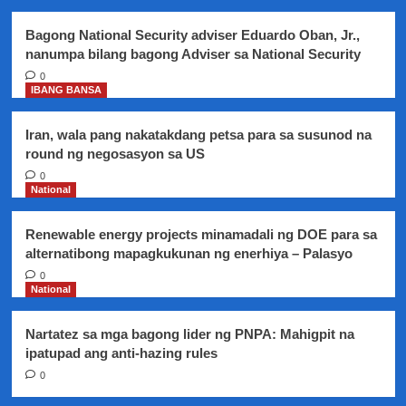
milyong
piso,
Bagong National Security adviser Eduardo Oban, Jr.,
iimbestigahan
nanumpa bilang bagong Adviser sa National Security
sa
kamara
0
IBANG BANSA
Iran, wala pang nakatakdang petsa para sa susunod na
round ng negosasyon sa US
0
National
Renewable energy projects minamadali ng DOE para sa
alternatibong mapagkukunan ng enerhiya – Palasyo
0
National
Nartatez sa mga bagong lider ng PNPA: Mahigpit na
ipatupad ang anti-hazing rules
0