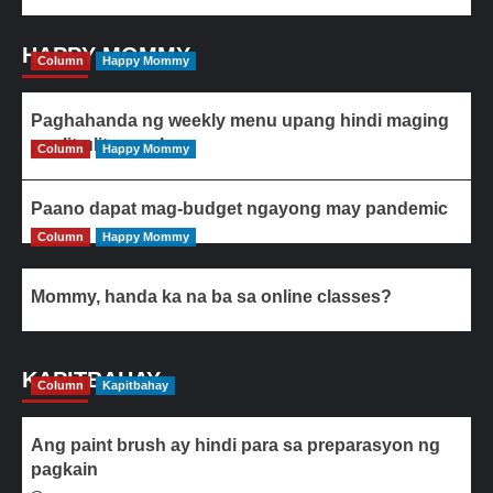
HAPPY MOMMY
Column
Happy Mommy
Paghahanda ng weekly menu upang hindi maging
paulit-ulit ang ulam
Column
Happy Mommy
Paano dapat mag-budget ngayong may pandemic
Column
Happy Mommy
Mommy, handa ka na ba sa online classes?
KAPITBAHAY
Column
Kapitbahay
Ang paint brush ay hindi para sa preparasyon ng
pagkain