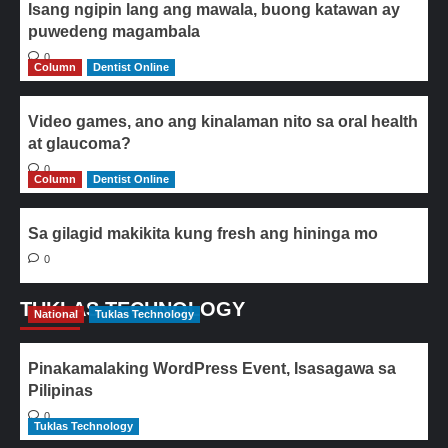
Isang ngipin lang ang mawala, buong katawan ay
puwedeng magambala
0
Column
Dentist Online
Video games, ano ang kinalaman nito sa oral health
at glaucoma?
0
Column
Dentist Online
Sa gilagid makikita kung fresh ang hininga mo
0
TUKLAS TECHNOLOGY
National
Tuklas Technology
Pinakamalaking WordPress Event, Isasagawa sa
Pilipinas
0
Tuklas Technology