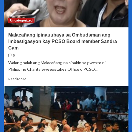
Maynila
sa
lahat
ng
Uncategorized
gaming
operation
Malacañang ipinauubaya sa Ombudsman ang
ng
PCSO,
imbestigasyon kay PCSO Board member Sandra
pinababawi
Cam
na
0
ni
Walang balak ang Malacañang na sibakin sa pwesto ni
Mayor
Isko
Philippine Charity Sweepstakes Office o PCSO...
Moreno
Read
Read More
more
about
Malacañang
ipinauubaya
sa
Ombudsman
ang
imbestigasyon
kay