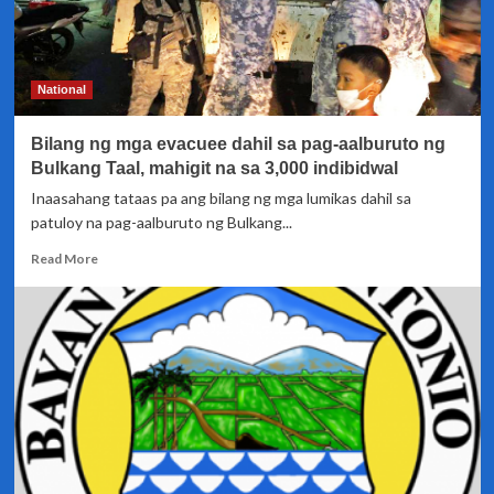
National
Bilang ng mga evacuee dahil sa pag-aalburuto ng
Bulkang Taal, mahigit na sa 3,000 indibidwal
Inaasahang tataas pa ang bilang ng mga lumikas dahil sa
patuloy na pag-aalburuto ng Bulkang...
Read
Read More
more
about
Bilang
ng
mga
evacuee
dahil
sa
pag-
aalburuto
ng