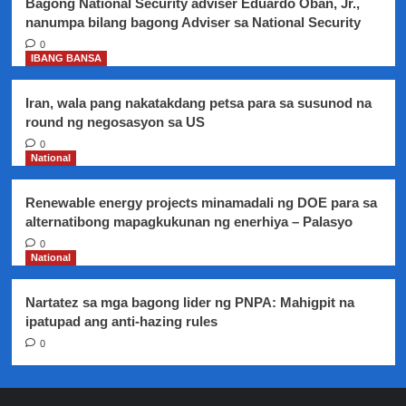
Bagong National Security adviser Eduardo Oban, Jr.,
nanumpa bilang bagong Adviser sa National Security
0
IBANG BANSA
Iran, wala pang nakatakdang petsa para sa susunod na
round ng negosasyon sa US
0
National
Renewable energy projects minamadali ng DOE para sa
alternatibong mapagkukunan ng enerhiya – Palasyo
0
National
Nartatez sa mga bagong lider ng PNPA: Mahigpit na
ipatupad ang anti-hazing rules
0