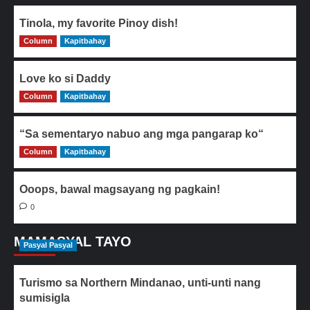
Tinola, my favorite Pinoy dish!
Column
0
Kapitbahay
Love ko si Daddy
Column
0
Kapitbahay
“Sa sementaryo nabuo ang mga pangarap ko“
Column
0
Kapitbahay
Ooops, bawal magsayang ng pagkain!
0
MAMASYAL TAYO
Pasyal Pasyal
Turismo sa Northern Mindanao, unti-unti nang
sumisigla