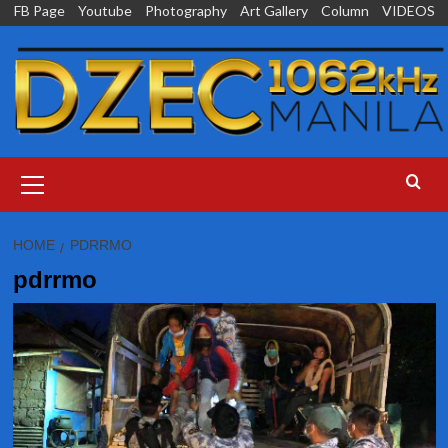
Skip
FB Page
Youtube
Photography
Art Gallery
Column
VIDEOS
to
content
Primary
Menu
HOME
PDRRMO
pdrrmo