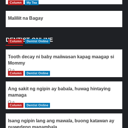
Column
My Tea
Maliliit na Bagay
DENTIST ONLINE
Column
Dentist Online
Tooth decay ni baby maiiwasan kapag maagap si
Mommy
0
Column
Dentist Online
Ang sakit ng ngipin ay babala, huwag hintaying
mamaga
0
Column
Dentist Online
Isang ngipin lang ang mawala, buong katawan ay
puwedeng magambala