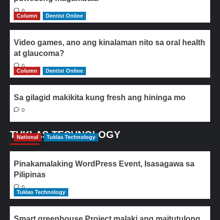
0
Column
Dentist Online
Video games, ano ang kinalaman nito sa oral health
at glaucoma?
0
Column
Dentist Online
Sa gilagid makikita kung fresh ang hininga mo
0
TUKLAS TECHNOLOGY
National
Tuklas Technology
Pinakamalaking WordPress Event, Isasagawa sa
Pilipinas
0
Tuklas Technology
Smart greenhouse Project malaki ang maitutulong