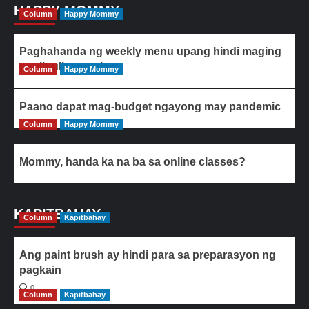
HAPPY MOMMY
Column
Happy Mommy
Paghahanda ng weekly menu upang hindi maging
paulit-ulit ang ulam
Column
Happy Mommy
Paano dapat mag-budget ngayong may pandemic
Column
Happy Mommy
Mommy, handa ka na ba sa online classes?
KAPITBAHAY
Column
Kapitbahay
Ang paint brush ay hindi para sa preparasyon ng
pagkain
0
Column
Kapitbahay