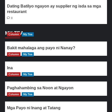
Dating Batilyo ngayon ay supplier ng isda sa mga
restaurant
0
MY TEA
Column
My Tea
Bakit mahalaga ang payo ni Nanay?
Column
My Tea
Ina
Column
My Tea
Paghahambing sa Noon at Ngayon
Column
My Tea
Mga Payo ni Inang at Tatang