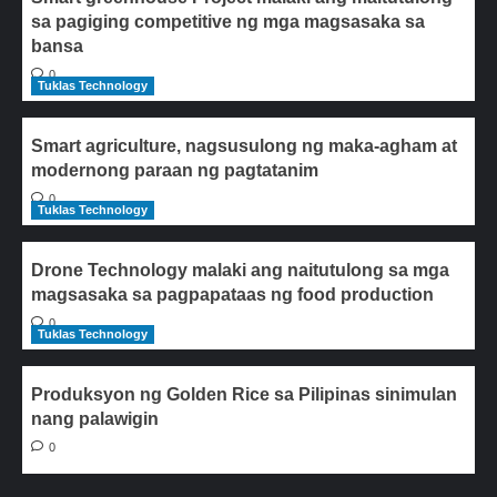
sa pagiging competitive ng mga magsasaka sa
bansa
0
Tuklas Technology
Smart agriculture, nagsusulong ng maka-agham at
modernong paraan ng pagtatanim
0
Tuklas Technology
Drone Technology malaki ang naitutulong sa mga
magsasaka sa pagpapataas ng food production
0
Tuklas Technology
Produksyon ng Golden Rice sa Pilipinas sinimulan
nang palawigin
0