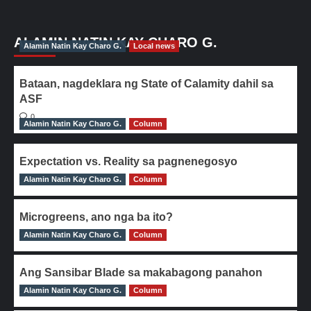
ALAMIN NATIN KAY CHARO G.
Alamin Natin Kay Charo G.
Local news
Bataan, nagdeklara ng State of Calamity dahil sa
ASF
0
Alamin Natin Kay Charo G.
Column
Expectation vs. Reality sa pagnenegosyo
Alamin Natin Kay Charo G.
0
Column
Microgreens, ano nga ba ito?
Alamin Natin Kay Charo G.
0
Column
Ang Sansibar Blade sa makabagong panahon
Alamin Natin Kay Charo G.
0
Column