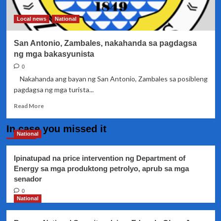
Bulkang
Taal,
Local news
National
mahigit
na
San Antonio, Zambales, nakahanda sa pagdagsa
sa
3,000
ng mga bakasyunista
indibidwal
0
Nakahanda ang bayan ng San Antonio, Zambales sa posibleng
pagdagsa ng mga turista...
Read
Read More
more
about
In case you missed it
San
National
Antonio,
Zambales,
Ipinatupad na price intervention ng Department of
nakahanda
Energy sa mga produktong petrolyo, aprub sa mga
sa
senador
pagdagsa
ng
0
mga
National
bakasyunista