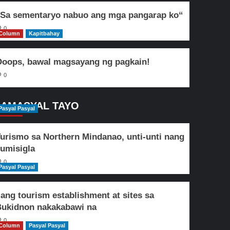
Sa sementaryo nabuo ang mga pangarap ko“
0
Column
Kapitbahay
oops, bawal magsayang ng pagkain!
0
AMASYAL TAYO
Pasyal Pasyal
urismo sa Northern Mindanao, unti-unti nang
umisigla
0
Pasyal Pasyal
lang tourism establishment at sites sa
ukidnon nakakabawi na
0
Column
Pasyal Pasyal