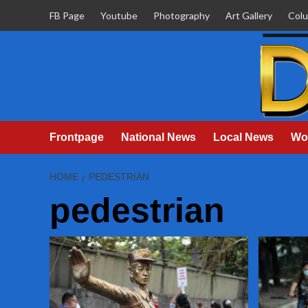
Skip
FB Page
Youtube
Photography
Art Gallery
Col
to
content
Frontpage
National News
Local News
Wo
HOME
PEDESTRIAN
pedestrian