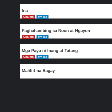
Ina
Column
My Tea
Paghahambing sa Noon at Ngayon
Column
My Tea
Mga Payo ni Inang at Tatang
Column
My Tea
Maliliit na Bagay