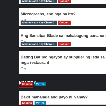
Alamin Natin Kay Charo G.
Column
Microgreens, ano nga ba ito?
0
Alamin Natin Kay Charo G.
Column
Ang Sansibar Blade sa makabagong panahon
0
Alamin Natin Kay Charo G.
Column
Dating Batilyo ngayon ay supplier ng isda sa
mga restaurant
0
MY TEA
Column
My Tea
Bakit mahalaga ang payo ni Nanay?
Column
My Tea