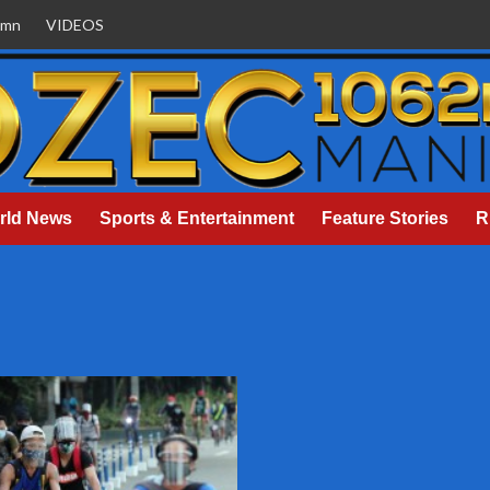
umn
VIDEOS
rld News
Sports & Entertainment
Feature Stories
R