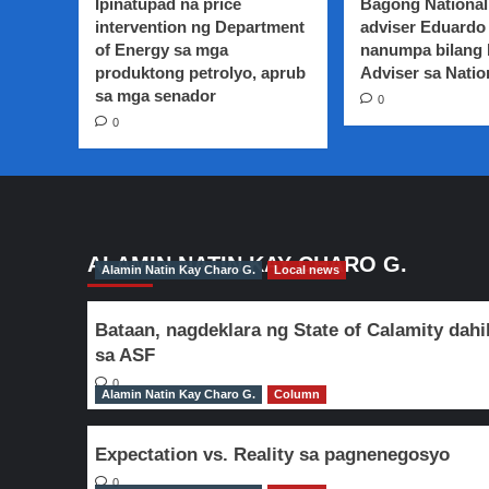
Ipinatupad na price
Bagong National
pinalawak
intervention ng Department
na
adviser Eduardo 
GORA
of Energy sa mga
nanumpa bilang
Lane
produktong petrolyo, aprub
Adviser sa Natio
sa
sa mga senador
0
QC,
0
inilunsad
ALAMIN NATIN KAY CHARO G.
Alamin Natin Kay Charo G.
Local news
Bataan, nagdeklara ng State of Calamity dahi
sa ASF
0
Alamin Natin Kay Charo G.
Column
Expectation vs. Reality sa pagnenegosyo
0