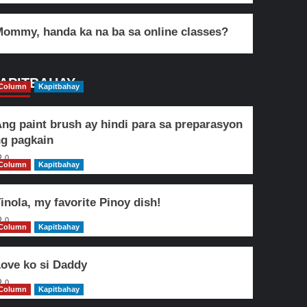
ommy, handa ka na ba sa online classes?
APITBAHAY
Column
Kapitbahay
ng paint brush ay hindi para sa preparasyon
g pagkain
0
Column
Kapitbahay
inola, my favorite Pinoy dish!
0
Column
Kapitbahay
ove ko si Daddy
0
Column
Kapitbahay