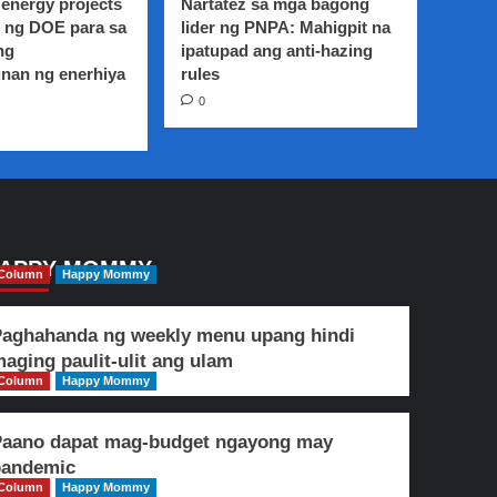
energy projects
Nartatez sa mga bagong
 ng DOE para sa
lider ng PNPA: Mahigpit na
ng
ipatupad ang anti-hazing
nan ng enerhiya
rules
0
APPY MOMMY
Column
Happy Mommy
aghahanda ng weekly menu upang hindi
aging paulit-ulit ang ulam
Column
Happy Mommy
Paano dapat mag-budget ngayong may
pandemic
Column
Happy Mommy