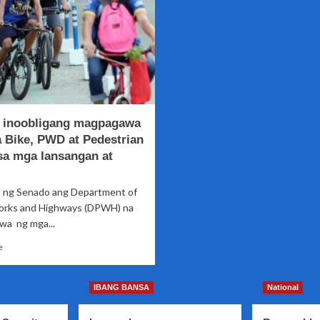
inoobligang magpagawa
 Bike, PWD at Pedestrian
sa mga lansangan at
a ng Senado ang Department of
orks and Highways (DPWH) na
a ng mga...
Read
e
more
about
DPWH,
IBANG BANSA
National
inoobligang
magpagawa