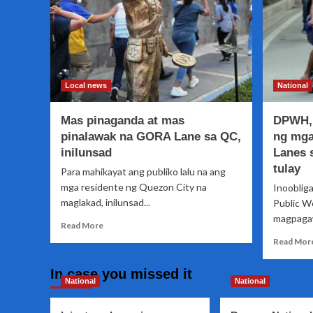
Local news
National
Mas pinaganda at mas
DPWH, 
pinalawak na GORA Lane sa QC,
ng mga
inilunsad
Lanes 
tulay
Para mahikayat ang publiko lalu na ang
mga residente ng Quezon City na
Inooblig
maglakad, inilunsad...
Public W
magpagaw
Read
Read More
more
Read Mor
about
Mas
In case you missed it
pinaganda
National
National
at
mas