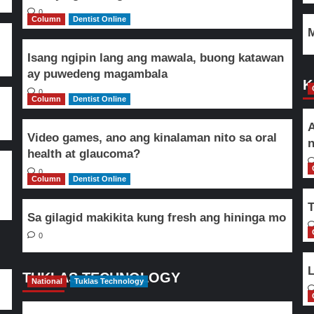
0
Column
Dentist Online
M
Isang ngipin lang ang mawala, buong katawan
ay puwedeng magambala
K
0
Column
Dentist Online
A
Video games, ano ang kinalaman nito sa oral
n
health at glaucoma?
0
Column
Dentist Online
T
Sa gilagid makikita kung fresh ang hininga mo
0
L
TUKLAS TECHNOLOGY
National
Tuklas Technology