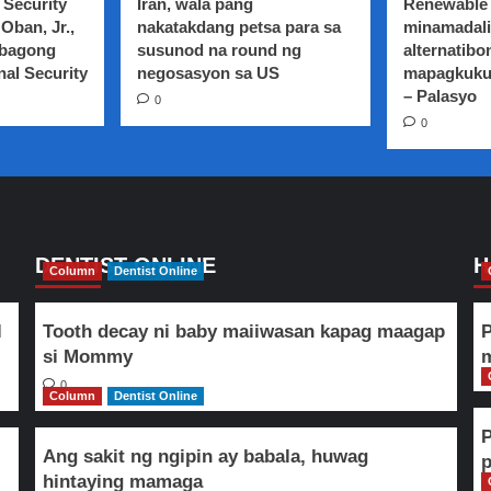
 Security
Iran, wala pang
Renewable 
ng
Oban, Jr.,
nakatakdang petsa para sa
minamadali
mga
 bagong
susunod na round ng
alternatibo
Bike,
nal Security
PWD
negosasyon sa US
mapagkuku
at
– Palasyo
0
Pedestrian
0
Lanes
sa
mga
lansangan
at
tulay
DENTIST ONLINE
H
Column
Dentist Online
l
Tooth decay ni baby maiiwasan kapag maagap
P
si Mommy
m
0
Column
Dentist Online
Ang sakit ng ngipin ay babala, huwag
hintaying mamaga