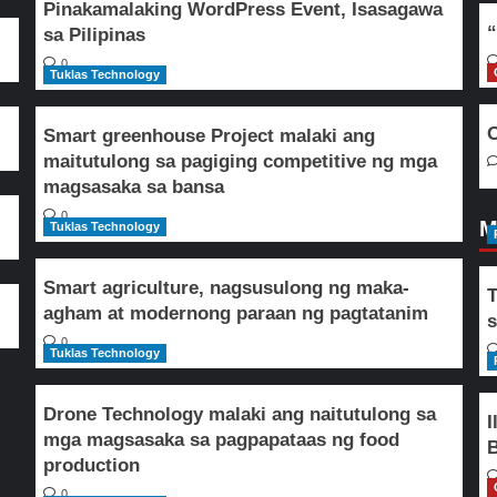
Pinakamalaking WordPress Event, Isasagawa
“
sa Pilipinas
0
Tuklas Technology
O
Smart greenhouse Project malaki ang
maitutulong sa pagiging competitive ng mga
magsasaka sa bansa
0
M
Tuklas Technology
Smart agriculture, nagsusulong ng maka-
T
agham at modernong paraan ng pagtatanim
s
0
Tuklas Technology
Drone Technology malaki ang naitutulong sa
I
mga magsasaka sa pagpapataas ng food
B
production
0