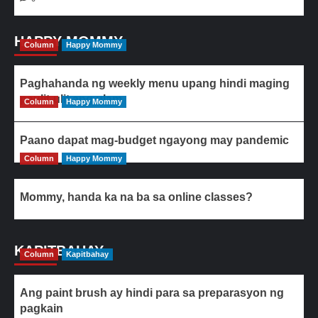
HAPPY MOMMY
Column
Happy Mommy
Paghahanda ng weekly menu upang hindi maging
paulit-ulit ang ulam
Column
Happy Mommy
Paano dapat mag-budget ngayong may pandemic
Column
Happy Mommy
Mommy, handa ka na ba sa online classes?
KAPITBAHAY
Column
Kapitbahay
Ang paint brush ay hindi para sa preparasyon ng
pagkain