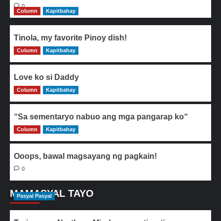
0
Column
Kapitbahay
Tinola, my favorite Pinoy dish!
Column
0
Kapitbahay
Love ko si Daddy
Column
0
Kapitbahay
“Sa sementaryo nabuo ang mga pangarap ko“
Column
0
Kapitbahay
Ooops, bawal magsayang ng pagkain!
0
MAMASYAL TAYO
Pasyal Pasyal