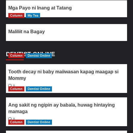
Mga Payo ni Inang at Tatang
Column
My Tea
Maliliit na Bagay
DENTIST ONLINE
Column
Dentist Online
Tooth decay ni baby maiiwasan kapag maagap si
Mommy
0
Column
Dentist Online
Ang sakit ng ngipin ay babala, huwag hintaying
mamaga
0
Column
Dentist Online