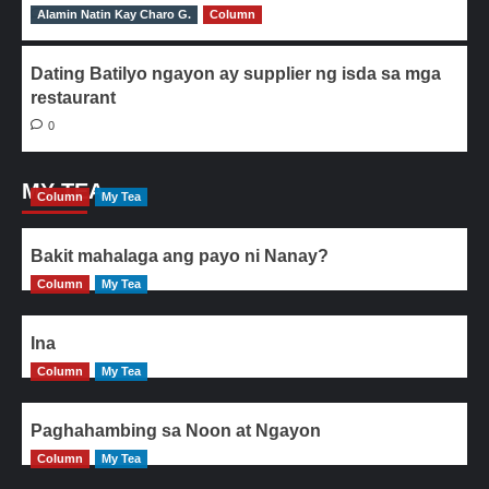
Alamin Natin Kay Charo G.
0
Column
Dating Batilyo ngayon ay supplier ng isda sa mga
restaurant
0
MY TEA
Column
My Tea
Bakit mahalaga ang payo ni Nanay?
Column
My Tea
Ina
Column
My Tea
Paghahambing sa Noon at Ngayon
Column
My Tea