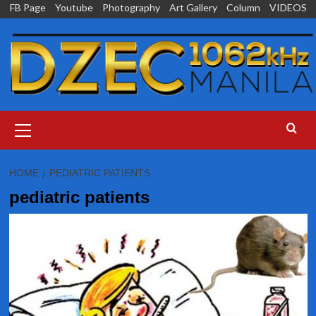
Skip
FB Page
Youtube
Photography
Art Gallery
Column
VIDEOS
to
content
Primary
Menu
HOME
PEDIATRIC PATIENTS
pediatric patients