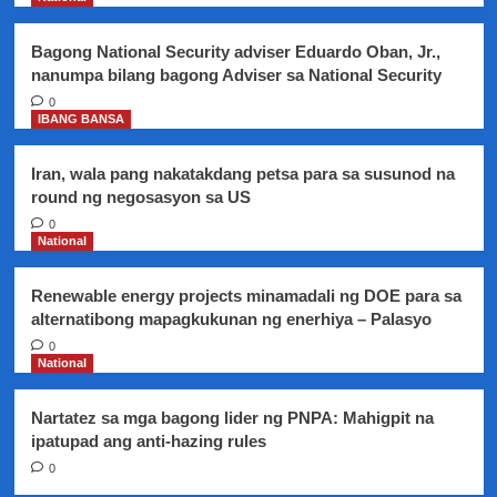
sa
Leptospirosis
Bagong National Security adviser Eduardo Oban, Jr.,
nanumpa bilang bagong Adviser sa National Security
0
IBANG BANSA
Iran, wala pang nakatakdang petsa para sa susunod na
round ng negosasyon sa US
0
National
Renewable energy projects minamadali ng DOE para sa
alternatibong mapagkukunan ng enerhiya – Palasyo
0
National
Nartatez sa mga bagong lider ng PNPA: Mahigpit na
ipatupad ang anti-hazing rules
0