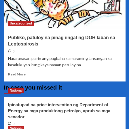
Uncategorized
Publiko, patuloy na pinag-iingat ng DOH laban sa
Leptospirosis
0
Nararanasan pa rin ang pagbaha sa maraming lansangan sa
kasalukuyan kung kaya naman patuloy na...
Read
Read More
more
about
In case you missed it
Publiko,
National
patuloy
na
Ipinatupad na price intervention ng Department of
pinag-
Energy sa mga produktong petrolyo, aprub sa mga
iingat
senador
ng
DOH
0
laban
National