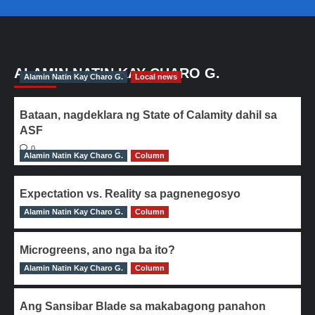
ALAMIN NATIN KAY CHARO G.
Alamin Natin Kay Charo G.
Local news
Bataan, nagdeklara ng State of Calamity dahil sa
ASF
0
Alamin Natin Kay Charo G.
Column
Expectation vs. Reality sa pagnenegosyo
Alamin Natin Kay Charo G.
0
Column
Microgreens, ano nga ba ito?
Alamin Natin Kay Charo G.
0
Column
Ang Sansibar Blade sa makabagong panahon