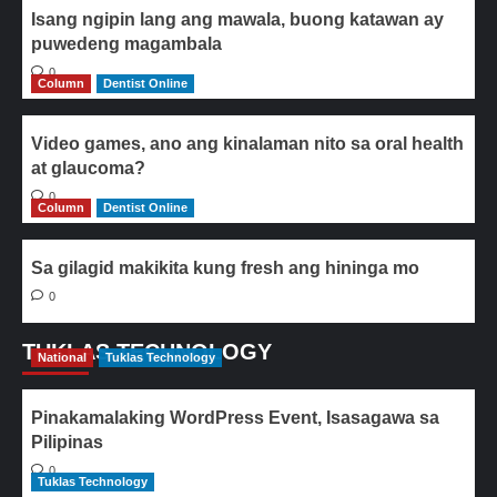
Isang ngipin lang ang mawala, buong katawan ay
puwedeng magambala
0
Column
Dentist Online
Video games, ano ang kinalaman nito sa oral health
at glaucoma?
0
Column
Dentist Online
Sa gilagid makikita kung fresh ang hininga mo
0
TUKLAS TECHNOLOGY
National
Tuklas Technology
Pinakamalaking WordPress Event, Isasagawa sa
Pilipinas
0
Tuklas Technology