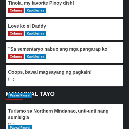
Tinola, my favorite Pinoy dish!
Column
0
Kapitbahay
Love ko si Daddy
Column
0
Kapitbahay
“Sa sementaryo nabuo ang mga pangarap ko“
Column
0
Kapitbahay
Ooops, bawal magsayang ng pagkain!
0
MAMASYAL TAYO
Pasyal Pasyal
Turismo sa Northern Mindanao, unti-unti nang
sumisigla
0
Pasyal Pasyal