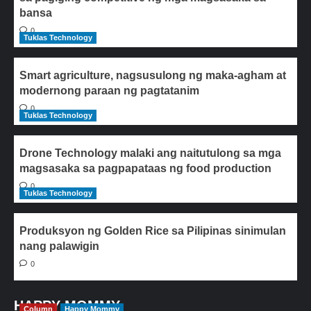
bansa
0
Tuklas Technology
Smart agriculture, nagsusulong ng maka-agham at
modernong paraan ng pagtatanim
0
Tuklas Technology
Drone Technology malaki ang naitutulong sa mga
magsasaka sa pagpapataas ng food production
0
Tuklas Technology
Produksyon ng Golden Rice sa Pilipinas sinimulan
nang palawigin
0
HAPPY MOMMY
Column
Happy Mommy