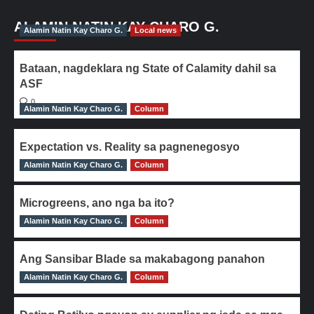
ALAMIN NATIN KAY CHARO G.
Alamin Natin Kay Charo G.
Local news
Bataan, nagdeklara ng State of Calamity dahil sa
ASF
0
Alamin Natin Kay Charo G.
Column
Expectation vs. Reality sa pagnenegosyo
Alamin Natin Kay Charo G.
0
Column
Microgreens, ano nga ba ito?
Alamin Natin Kay Charo G.
0
Column
Ang Sansibar Blade sa makabagong panahon
Alamin Natin Kay Charo G.
0
Column