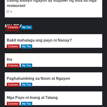
Dating Batilyo ngayon ay supplier ng isda sa mga
restaurant
0
MY TEA
Column
My Tea
Bakit mahalaga ang payo ni Nanay?
Column
My Tea
Ina
Column
My Tea
Paghahambing sa Noon at Ngayon
Column
My Tea
Mga Payo ni Inang at Tatang
Column
My Tea