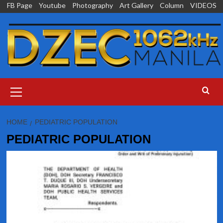
Skip
FB Page
Youtube
Photography
Art Gallery
Column
VIDEOS
to
content
Primary
Menu
HOME
PEDIATRIC POPULATION
PEDIATRIC POPULATION