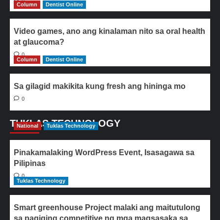
Column
Dentist Online
Video games, ano ang kinalaman nito sa oral health
at glaucoma?
0
Column
Dentist Online
Sa gilagid makikita kung fresh ang hininga mo
0
TUKLAS TECHNOLOGY
National
Tuklas Technology
Pinakamalaking WordPress Event, Isasagawa sa
Pilipinas
0
Tuklas Technology
Smart greenhouse Project malaki ang maitutulong
sa pagiging competitive ng mga magsasaka sa