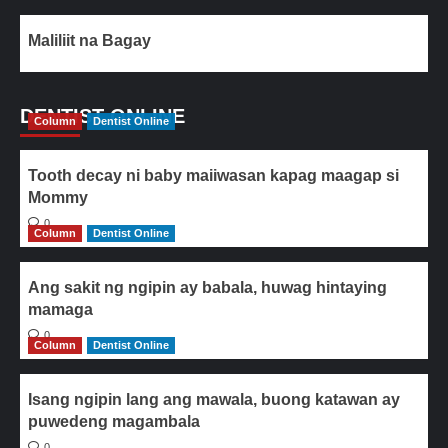
Maliliit na Bagay
DENTIST ONLINE
Column
Dentist Online
Tooth decay ni baby maiiwasan kapag maagap si
Mommy
0
Column
Dentist Online
Ang sakit ng ngipin ay babala, huwag hintaying
mamaga
0
Column
Dentist Online
Isang ngipin lang ang mawala, buong katawan ay
puwedeng magambala
0