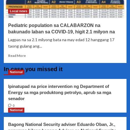
ipinapahinto
sa
Local news
korte
Pediatric population sa CALABARZON na
bakunado laban sa COVID-19, higit 2.1 milyon na
Lagpas na sa 2.1 milyong bata na may edad 12 hanggang 17
taong gulang ang...
Read
Read More
more
about
In case you missed it
Pediatric
National
population
sa
Ipinatupad na price intervention ng Department of
CALABARZON
Energy sa mga produktong petrolyo, aprub sa mga
na
senador
bakunado
laban
0
sa
National
COVID-
19,
Bagong National Security adviser Eduardo Oban, Jr.,
higit