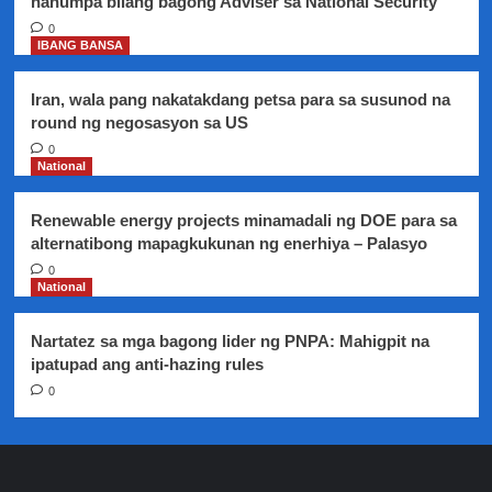
nanumpa bilang bagong Adviser sa National Security
2.1
milyon
0
IBANG BANSA
na
Iran, wala pang nakatakdang petsa para sa susunod na
round ng negosasyon sa US
0
National
Renewable energy projects minamadali ng DOE para sa
alternatibong mapagkukunan ng enerhiya – Palasyo
0
National
Nartatez sa mga bagong lider ng PNPA: Mahigpit na
ipatupad ang anti-hazing rules
0