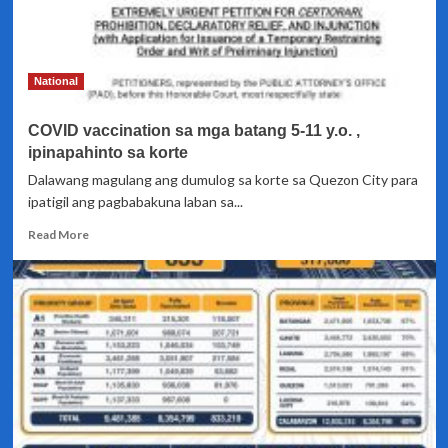
National
COVID vaccination sa mga batang 5-11 y.o. ,
ipinapahinto sa korte
Dalawang magulang ang dumulog sa korte sa Quezon City para
ipatigil ang pagbabakuna laban sa...
Read
Read More
more
about
COVID
vaccination
sa
mga
batang
5-
11
y.o.
,