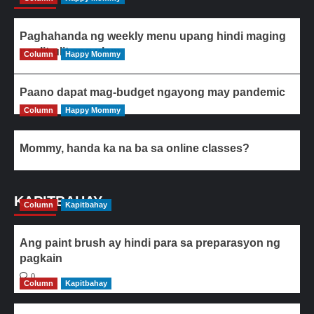
Paghahanda ng weekly menu upang hindi maging
paulit-ulit ang ulam
Column
Happy Mommy
Paano dapat mag-budget ngayong may pandemic
Column
Happy Mommy
Mommy, handa ka na ba sa online classes?
KAPITBAHAY
Column
Kapitbahay
Ang paint brush ay hindi para sa preparasyon ng
pagkain
0
Column
Kapitbahay