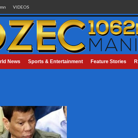
umn
VIDEOS
rld News
Sports & Entertainment
Feature Stories
R