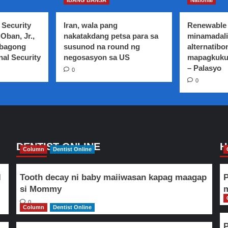
IBANG BANSA
National
operator
ng
 Security
Iran, wala pang
Renewable 
Colorum
Oban, Jr.,
nakatakdang petsa para sa
minamadali
bus,
 bagong
susunod na round ng
alternatibo
magagaya
nal Security
sa
negosasyon sa US
mapagkuku
mga
– Palasyo
0
Drug
0
personalities
kapag
nanalaban
sa
pulis-
ayon
kay
DENTIST ONLINE
H
Column
Dentist Online
Pangulong
Duterte
l
Tooth decay ni baby maiiwasan kapag maagap
P
si Mommy
m
0
Column
Dentist Online