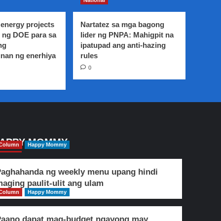
National
energy projects
Nartatez sa mga bagong
 ng DOE para sa
lider ng PNPA: Mahigpit na
ng
ipatupad ang anti-hazing
nan ng enerhiya
rules
0
APPY MOMMY
Column
Happy Mommy
aghahanda ng weekly menu upang hindi
aging paulit-ulit ang ulam
Column
Happy Mommy
Paano dapat mag-budget ngayong may