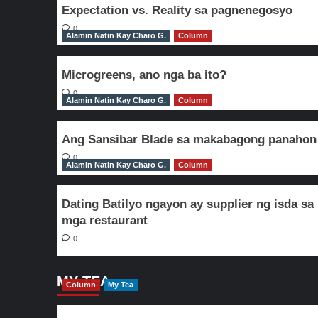
Expectation vs. Reality sa pagnenegosyo
0
Alamin Natin Kay Charo G.
Column
Microgreens, ano nga ba ito?
0
Alamin Natin Kay Charo G.
Column
Ang Sansibar Blade sa makabagong panahon
0
Alamin Natin Kay Charo G.
Column
Dating Batilyo ngayon ay supplier ng isda sa
mga restaurant
0
MY TEA
Column
My Tea