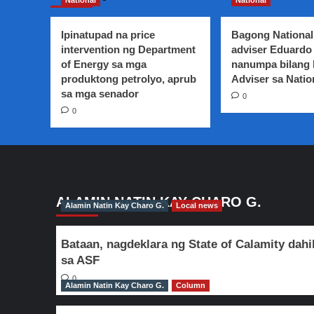
National
National
ng
pekeng
Ipinatupad na price
Bagong National
gamot,
intervention ng Department
pinaaaresto
adviser Eduardo 
at
of Energy sa mga
nanumpa bilang
pinakakasuhan
produktong petrolyo, aprub
Adviser sa Natio
ni
sa mga senador
0
Pangulong
0
Duterte
sa
PNP
ALAMIN NATIN KAY CHARO G.
Alamin Natin Kay Charo G.
Local news
Bataan, nagdeklara ng State of Calamity dahi
sa ASF
0
Alamin Natin Kay Charo G.
Column