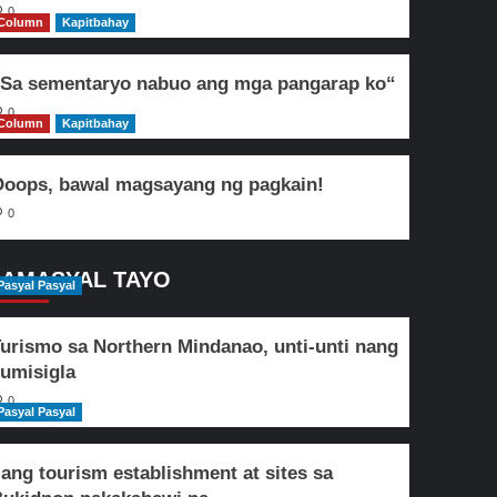
0
Column
Kapitbahay
Sa sementaryo nabuo ang mga pangarap ko“
0
Column
Kapitbahay
oops, bawal magsayang ng pagkain!
0
AMASYAL TAYO
Pasyal Pasyal
urismo sa Northern Mindanao, unti-unti nang
umisigla
0
Pasyal Pasyal
lang tourism establishment at sites sa