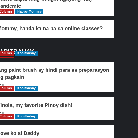
pandemic
Column
Happy Mommy
ommy, handa ka na ba sa online classes?
APITBAHAY
Column
Kapitbahay
ng paint brush ay hindi para sa preparasyon
g pagkain
0
Column
Kapitbahay
inola, my favorite Pinoy dish!
0
Column
Kapitbahay
ove ko si Daddy