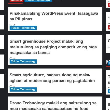
Pinakamalaking WordPress Event, Isasagawa
“
sa Pilipinas
0
Tuklas Technology
O
Smart greenhouse Project malaki ang
maitutulong sa pagiging competitive ng mga
magsasaka sa bansa
0
M
Tuklas Technology
Smart agriculture, nagsusulong ng maka-
T
agham at modernong paraan ng pagtatanim
s
0
Tuklas Technology
Drone Technology malaki ang naitutulong sa
I
mga magsasaka sa pagpapataas ng food