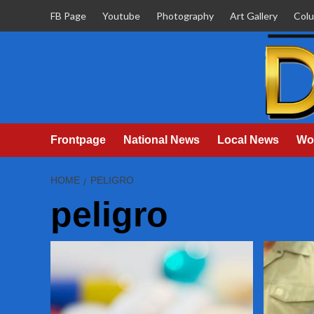
Skip
FB Page
Youtube
Photography
Art Gallery
Col
to
content
Frontpage
National News
Local News
Wo
HOME
PELIGRO
peligro