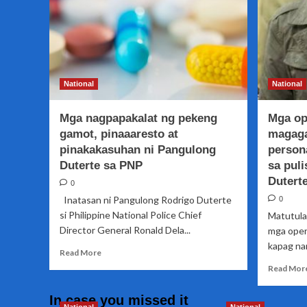
National
National
Mga nagpapakalat ng pekeng
Mga op
gamot, pinaaaresto at
magaga
pinakakasuhan ni Pangulong
person
Duterte sa PNP
sa pul
Dutert
0
Inatasan ni Pangulong Rodrigo Duterte
0
si Philippine National Police Chief
Matutula
Director General Ronald Dela...
mga oper
kapag nan
Read
Read More
more
Read Mor
about
Mga
In case you missed it
nagpapakalat