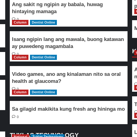
Ang sakit ng ngipin ay babala, huwag
hintaying mamaga
0
Column
Dentist Online
M
Isang ngipin lang ang mawala, buong katawan
ay puwedeng magambala
K
0
Column
Dentist Online
A
Video games, ano ang kinalaman nito sa oral
n
health at glaucoma?
0
Column
Dentist Online
T
Sa gilagid makikita kung fresh ang hininga mo
0
L
TUKLAS TECHNOLOGY
National
Tuklas Technology