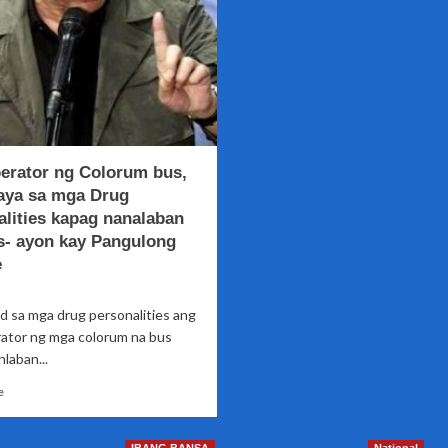
erator ng Colorum bus,
ya sa mga Drug
alities kapag nanalaban
is- ayon kay Pangulong
e
d sa mga drug personalities ang
ator ng mga colorum na bus
laban...
Read
e
more
about
Mga