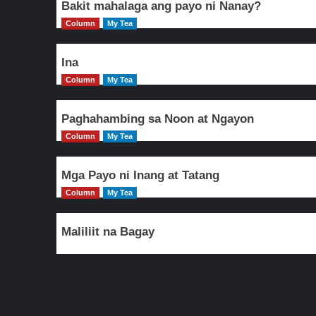
Bakit mahalaga ang payo ni Nanay?
Column
My Tea
Ina
Column
My Tea
Paghahambing sa Noon at Ngayon
Column
My Tea
Mga Payo ni Inang at Tatang
Column
My Tea
Maliliit na Bagay