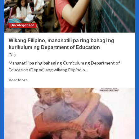
Uncategorized
Wikang Filipino, mananatili pa ring bahagi ng
kurikulum ng Department of Education
0
Mananatili pa ring bahagi ng Curriculum ng Department of
Education (Deped) ang wikang Filipino o...
Read
Read More
more
about
Wikang
Filipino,
mananatili
pa
ring
bahagi
ng
kurikulum