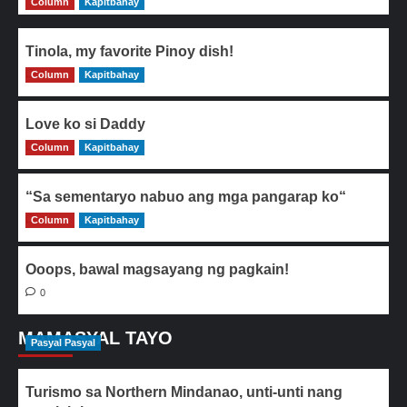
Column
Kapitbahay
Tinola, my favorite Pinoy dish!
Column
0
Kapitbahay
Love ko si Daddy
Column
0
Kapitbahay
“Sa sementaryo nabuo ang mga pangarap ko“
Column
0
Kapitbahay
Ooops, bawal magsayang ng pagkain!
0
MAMASYAL TAYO
Pasyal Pasyal
Turismo sa Northern Mindanao, unti-unti nang