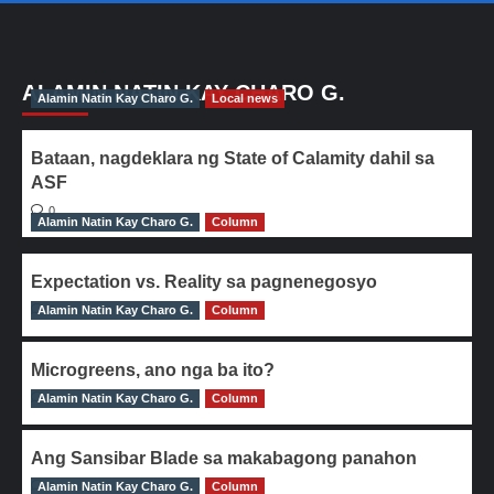
ALAMIN NATIN KAY CHARO G.
Alamin Natin Kay Charo G.
Local news
Bataan, nagdeklara ng State of Calamity dahil sa
ASF
0
Alamin Natin Kay Charo G.
Column
Expectation vs. Reality sa pagnenegosyo
Alamin Natin Kay Charo G.
0
Column
Microgreens, ano nga ba ito?
Alamin Natin Kay Charo G.
0
Column
Ang Sansibar Blade sa makabagong panahon
Alamin Natin Kay Charo G.
0
Column