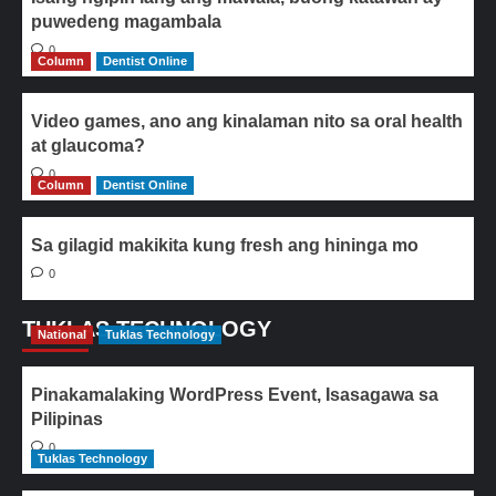
puwedeng magambala
0
Column
Dentist Online
Video games, ano ang kinalaman nito sa oral health
at glaucoma?
0
Column
Dentist Online
Sa gilagid makikita kung fresh ang hininga mo
0
TUKLAS TECHNOLOGY
National
Tuklas Technology
Pinakamalaking WordPress Event, Isasagawa sa
Pilipinas
0
Tuklas Technology