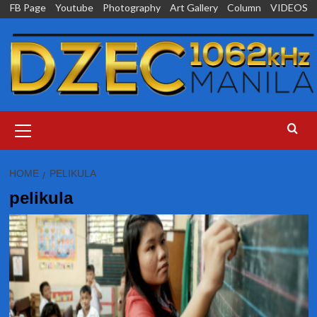
Skip
FB Page
Youtube
Photography
Art Gallery
Column
VIDEOS
to
content
Primary
Menu
HOME
PELIKULA
pelikula