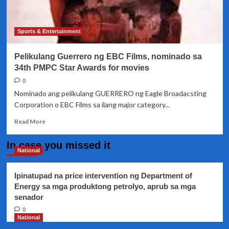
ng
Department
of
Sports & Entertainment
Education
Pelikulang Guerrero ng EBC Films, nominado sa
34th PMPC Star Awards for movies
0
Nominado ang pelikulang GUERRERO ng Eagle Broadacsting
Corporation o EBC Films sa ilang major category...
Read
Read More
more
about
In case you missed it
Pelikulang
National
Guerrero
ng
Ipinatupad na price intervention ng Department of
EBC
Energy sa mga produktong petrolyo, aprub sa mga
Films,
senador
nominado
sa
0
34th
National
PMPC