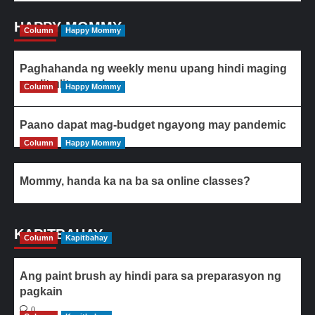
HAPPY MOMMY
Column
Happy Mommy
Paghahanda ng weekly menu upang hindi maging
paulit-ulit ang ulam
Column
Happy Mommy
Paano dapat mag-budget ngayong may pandemic
Column
Happy Mommy
Mommy, handa ka na ba sa online classes?
KAPITBAHAY
Column
Kapitbahay
Ang paint brush ay hindi para sa preparasyon ng
pagkain
0