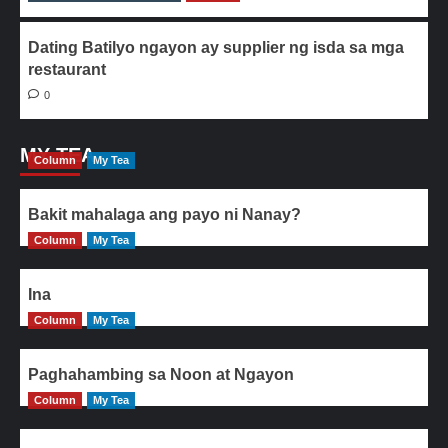
Dating Batilyo ngayon ay supplier ng isda sa mga
restaurant
0
MY TEA
Column
My Tea
Bakit mahalaga ang payo ni Nanay?
Column
My Tea
Ina
Column
My Tea
Paghahambing sa Noon at Ngayon
Column
My Tea