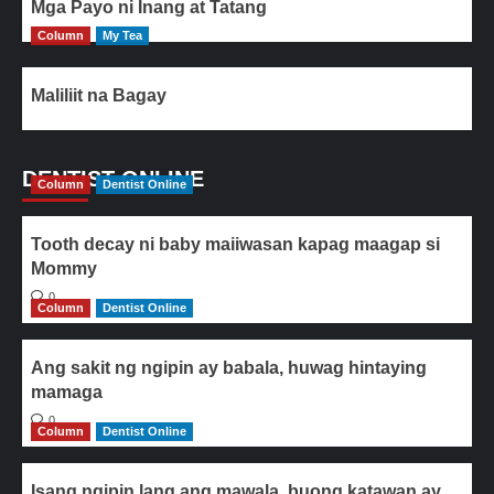
Mga Payo ni Inang at Tatang
Column
My Tea
Maliliit na Bagay
DENTIST ONLINE
Column
Dentist Online
Tooth decay ni baby maiiwasan kapag maagap si
Mommy
0
Column
Dentist Online
Ang sakit ng ngipin ay babala, huwag hintaying
mamaga
0
Column
Dentist Online
Isang ngipin lang ang mawala, buong katawan ay