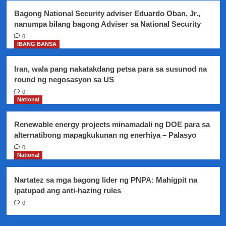
Star
Bagong National Security adviser Eduardo Oban, Jr.,
Awards
nanumpa bilang bagong Adviser sa National Security
for
movies
0
IBANG BANSA
Iran, wala pang nakatakdang petsa para sa susunod na
round ng negosasyon sa US
0
National
Renewable energy projects minamadali ng DOE para sa
alternatibong mapagkukunan ng enerhiya – Palasyo
0
National
Nartatez sa mga bagong lider ng PNPA: Mahigpit na
ipatupad ang anti-hazing rules
0