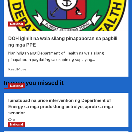
National
DOH iginiit na wala silang pinapaboran sa pagbili
ng mga PPE
Nanindigan ang Department of Health na wala silang
pinapaboran pagdating sa usapin ng suplay ng...
Read
Read More
more
about
In case you missed it
DOH
National
iginiit
na
Ipinatupad na price intervention ng Department of
wala
Energy sa mga produktong petrolyo, aprub sa mga
silang
senador
pinapaboran
sa
0
pagbili
National
ng