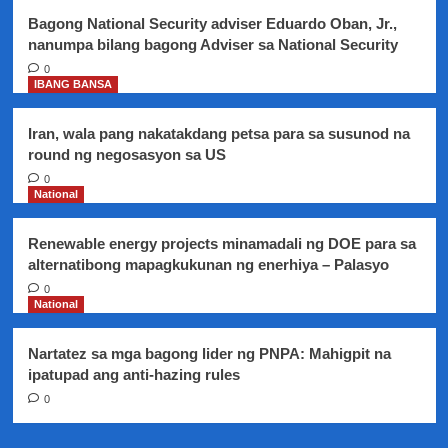
mga
Bagong National Security adviser Eduardo Oban, Jr.,
PPE
nanumpa bilang bagong Adviser sa National Security
0
IBANG BANSA
Iran, wala pang nakatakdang petsa para sa susunod na
round ng negosasyon sa US
0
National
Renewable energy projects minamadali ng DOE para sa
alternatibong mapagkukunan ng enerhiya – Palasyo
0
National
Nartatez sa mga bagong lider ng PNPA: Mahigpit na
ipatupad ang anti-hazing rules
0