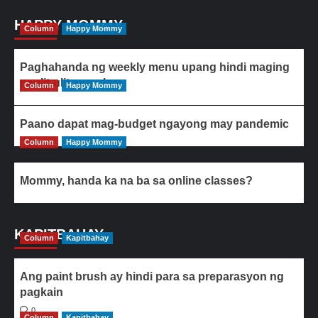
HAPPY MOMMY
Column
Happy Mommy
Paghahanda ng weekly menu upang hindi maging
paulit-ulit ang ulam
Column
Happy Mommy
Paano dapat mag-budget ngayong may pandemic
Column
Happy Mommy
Mommy, handa ka na ba sa online classes?
KAPITBAHAY
Column
Kapitbahay
Ang paint brush ay hindi para sa preparasyon ng
pagkain
0
Column
Kapitbahay