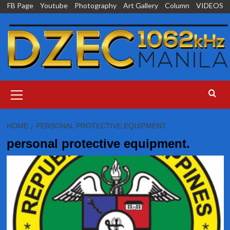
Skip
FB Page
Youtube
Photography
Art Gallery
Column
VIDEOS
to
content
Primary
Menu
HOME
PERSONAL PROTECTIVE EQUIPMENT.
personal protective equipment.