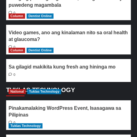
puwedeng magambala
0
Column
Dentist Online
Video games, ano ang kinalaman nito sa oral health
at glaucoma?
0
Column
Dentist Online
Sa gilagid makikita kung fresh ang hininga mo
0
TUKLAS TECHNOLOGY
National
Tuklas Technology
Pinakamalaking WordPress Event, Isasagawa sa
Pilipinas
0
Tuklas Technology