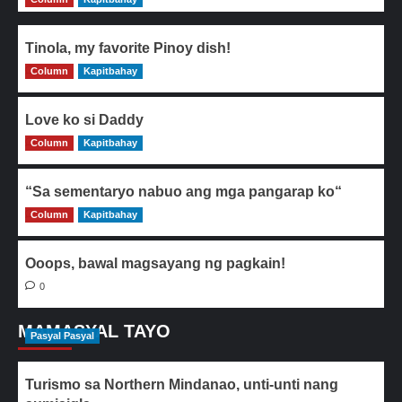
Tinola, my favorite Pinoy dish!
Column
0
Kapitbahay
Love ko si Daddy
Column
0
Kapitbahay
“Sa sementaryo nabuo ang mga pangarap ko“
Column
0
Kapitbahay
Ooops, bawal magsayang ng pagkain!
0
MAMASYAL TAYO
Pasyal Pasyal
Turismo sa Northern Mindanao, unti-unti nang