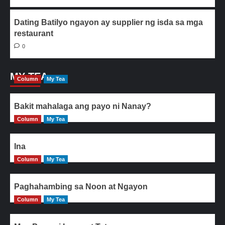
Dating Batilyo ngayon ay supplier ng isda sa mga
restaurant
0
MY TEA
Column
My Tea
Bakit mahalaga ang payo ni Nanay?
Column
My Tea
Ina
Column
My Tea
Paghahambing sa Noon at Ngayon
Column
My Tea