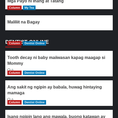
Mga Payo ni Inang at Tatang
Column
My Tea
Maliliit na Bagay
DENTIST ONLINE
Column
Dentist Online
Tooth decay ni baby maiiwasan kapag maagap si
Mommy
0
Column
Dentist Online
Ang sakit ng ngipin ay babala, huwag hintaying
mamaga
0
Column
Dentist Online
Isang ngipin lang ang mawala, buong katawan ay