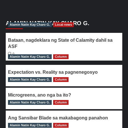
ALAMIN NATIN KAY CHARO G.
Alamin Natin Kay Charo G.
Local news
Bataan, nagdeklara ng State of Calamity dahil sa
ASF
0
Alamin Natin Kay Charo G.
Column
Expectation vs. Reality sa pagnenegosyo
Alamin Natin Kay Charo G.
0
Column
Microgreens, ano nga ba ito?
Alamin Natin Kay Charo G.
0
Column
Ang Sansibar Blade sa makabagong panahon
Alamin Natin Kay Charo G.
0
Column