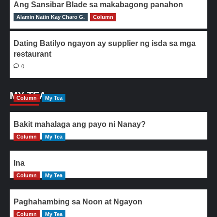
Ang Sansibar Blade sa makabagong panahon
Alamin Natin Kay Charo G.
0
Column
Dating Batilyo ngayon ay supplier ng isda sa mga
restaurant
0
MY TEA
Column
My Tea
Bakit mahalaga ang payo ni Nanay?
Column
My Tea
Ina
Column
My Tea
Paghahambing sa Noon at Ngayon
Column
My Tea