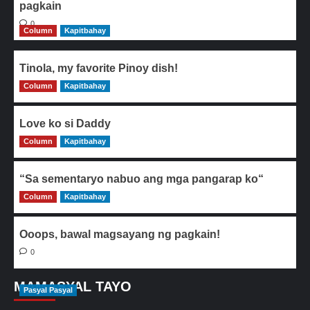
pagkain
0
Column
Kapitbahay
Tinola, my favorite Pinoy dish!
Column
0
Kapitbahay
Love ko si Daddy
Column
0
Kapitbahay
“Sa sementaryo nabuo ang mga pangarap ko“
Column
0
Kapitbahay
Ooops, bawal magsayang ng pagkain!
0
MAMASYAL TAYO
Pasyal Pasyal