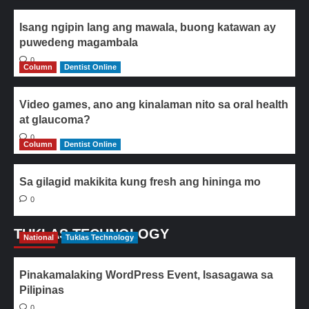
Isang ngipin lang ang mawala, buong katawan ay
puwedeng magambala
0
Column
Dentist Online
Video games, ano ang kinalaman nito sa oral health
at glaucoma?
0
Column
Dentist Online
Sa gilagid makikita kung fresh ang hininga mo
0
TUKLAS TECHNOLOGY
National
Tuklas Technology
Pinakamalaking WordPress Event, Isasagawa sa
Pilipinas
0