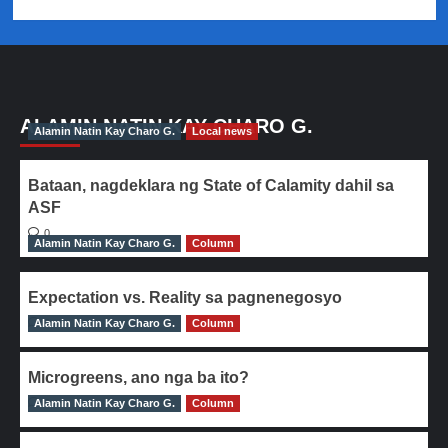
ALAMIN NATIN KAY CHARO G.
Alamin Natin Kay Charo G.
Local news
Bataan, nagdeklara ng State of Calamity dahil sa
ASF
0
Alamin Natin Kay Charo G.
Column
Expectation vs. Reality sa pagnenegosyo
Alamin Natin Kay Charo G.
0
Column
Microgreens, ano nga ba ito?
Alamin Natin Kay Charo G.
0
Column