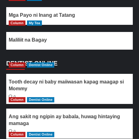
Mga Payo ni Inang at Tatang
Column
My Tea
Maliliit na Bagay
DENTIST ONLINE
Column
Dentist Online
Tooth decay ni baby maiiwasan kapag maagap si
Mommy
0
Column
Dentist Online
Ang sakit ng ngipin ay babala, huwag hintaying
mamaga
0
Column
Dentist Online