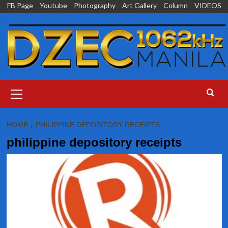
Skip
FB Page
Youtube
Photography
Art Gallery
Column
VIDEOS
to
content
Primary
Menu
HOME
PHILIPPINE DEPOSITORY RECEIPTS
philippine depository receipts