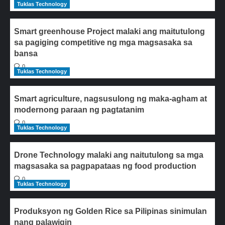
Tuklas Technology
Smart greenhouse Project malaki ang maitutulong
sa pagiging competitive ng mga magsasaka sa
bansa
0
Tuklas Technology
Smart agriculture, nagsusulong ng maka-agham at
modernong paraan ng pagtatanim
0
Tuklas Technology
Drone Technology malaki ang naitutulong sa mga
magsasaka sa pagpapataas ng food production
0
Tuklas Technology
Produksyon ng Golden Rice sa Pilipinas sinimulan
nang palawigin