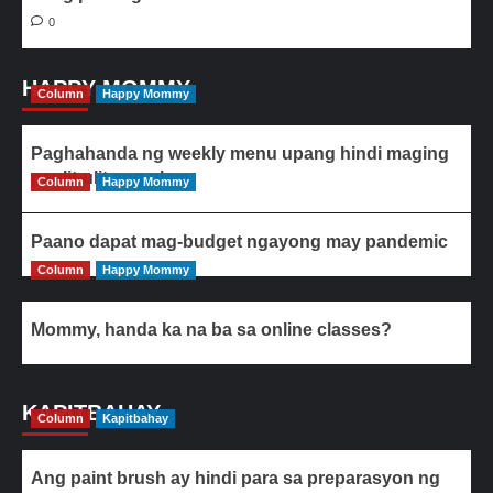
0
HAPPY MOMMY
Column
Happy Mommy
Paghahanda ng weekly menu upang hindi maging
paulit-ulit ang ulam
Column
Happy Mommy
Paano dapat mag-budget ngayong may pandemic
Column
Happy Mommy
Mommy, handa ka na ba sa online classes?
KAPITBAHAY
Column
Kapitbahay
Ang paint brush ay hindi para sa preparasyon ng