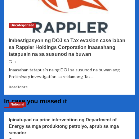
Uncategorized
Imbestigasyon ng DOJ sa Tax evasion case laban
sa Rappler Holdings Corporation inaasahang
tatapusin na sa susunod na buwan
0
Inaasahan tatapusin na ng DOJ sa susunod na buwan ang
Preliminary investigation sa reklamong Tax...
Read
Read More
more
about
In case you missed it
Imbestigasyon
National
ng
DOJ
Ipinatupad na price intervention ng Department of
sa
Energy sa mga produktong petrolyo, aprub sa mga
Tax
senador
evasion
case