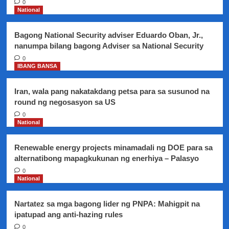
0
laban
National
sa
Rappler
Bagong National Security adviser Eduardo Oban, Jr.,
Holdings
nanumpa bilang bagong Adviser sa National Security
Corporation
inaasahang
0
IBANG BANSA
tatapusin
na
sa
Iran, wala pang nakatakdang petsa para sa susunod na
susunod
round ng negosasyon sa US
na
0
buwan
National
Renewable energy projects minamadali ng DOE para sa
alternatibong mapagkukunan ng enerhiya – Palasyo
0
National
Nartatez sa mga bagong lider ng PNPA: Mahigpit na
ipatupad ang anti-hazing rules
0