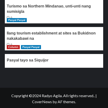
Turismo sa Northern Mindanao, unti-unti nang
sumisigla
0
Pasyal Pasyal
Ilang tourism establishment at sites sa Bukidnon
nakakabawi na
0
Column
Pasyal Pasyal
Pasyal tayo sa Siquijor
Copyright ©2024 Radyo Agila. All rights reserved..
|
CoverNews
by AF themes.