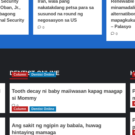
 Security
Iran, wala pang
Renewable 
Oban, Jr.,
nakatakdang petsa para sa
minamadali
 bagong
susunod na round ng
alternatibo
nal Security
negosasyon sa US
mapagkuku
– Palasyo
0
0
DENTIST ONLINE
H
Column
Dentist Online
l
Tooth decay ni baby maiiwasan kapag maagap
P
si Mommy
m
0
Column
Dentist Online
Ang sakit ng ngipin ay babala, huwag
hintaying mamaga