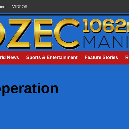
umn
VIDEOS
rld News
Sports & Entertainment
Feature Stories
R
operation