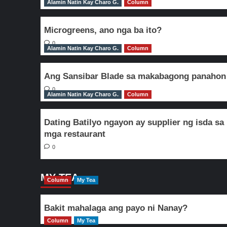
Alamin Natin Kay Charo G.
Column
Microgreens, ano nga ba ito?
0
Alamin Natin Kay Charo G.
Column
Ang Sansibar Blade sa makabagong panahon
0
Alamin Natin Kay Charo G.
Column
Dating Batilyo ngayon ay supplier ng isda sa
mga restaurant
0
MY TEA
Column
My Tea
Bakit mahalaga ang payo ni Nanay?
Column
My Tea