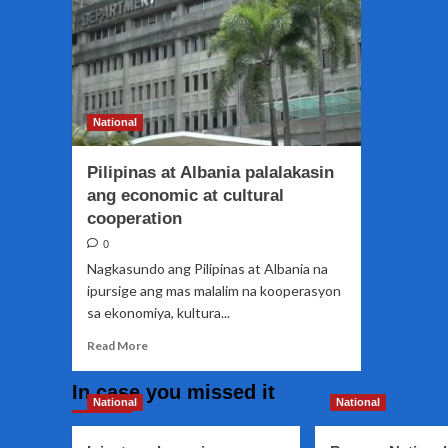
National
Pilipinas at Albania palalakasin
ang economic at cultural
cooperation
0
Nagkasundo ang Pilipinas at Albania na
ipursige ang mas malalim na kooperasyon
sa ekonomiya, kultura...
Read
Read More
more
about
In case you missed it
Pilipinas
National
National
at
Albania