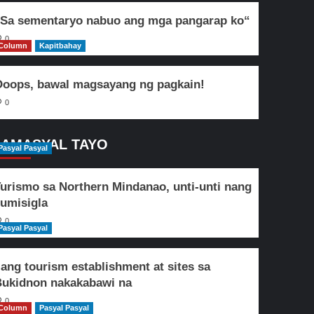
Sa sementaryo nabuo ang mga pangarap ko“
0
Column
Kapitbahay
oops, bawal magsayang ng pagkain!
0
AMASYAL TAYO
Pasyal Pasyal
urismo sa Northern Mindanao, unti-unti nang
umisigla
0
Pasyal Pasyal
lang tourism establishment at sites sa
ukidnon nakakabawi na
0
Column
Pasyal Pasyal