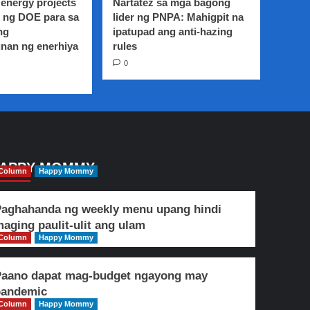
energy projects
Nartatez sa mga bagong
 ng DOE para sa
lider ng PNPA: Mahigpit na
ng
ipatupad ang anti-hazing
nan ng enerhiya
rules
0
APPY MOMMY
Column
Happy Mommy
aghahanda ng weekly menu upang hindi
aging paulit-ulit ang ulam
Column
Happy Mommy
Paano dapat mag-budget ngayong may
pandemic
Column
Happy Mommy