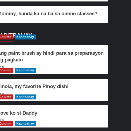
ommy, handa ka na ba sa online classes?
APITBAHAY
Column
Kapitbahay
ng paint brush ay hindi para sa preparasyon
g pagkain
0
Column
Kapitbahay
inola, my favorite Pinoy dish!
0
Column
Kapitbahay
ove ko si Daddy
0
Column
Kapitbahay