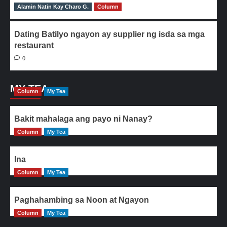
Alamin Natin Kay Charo G.
0
Column
Dating Batilyo ngayon ay supplier ng isda sa mga
restaurant
0
MY TEA
Column
My Tea
Bakit mahalaga ang payo ni Nanay?
Column
My Tea
Ina
Column
My Tea
Paghahambing sa Noon at Ngayon
Column
My Tea