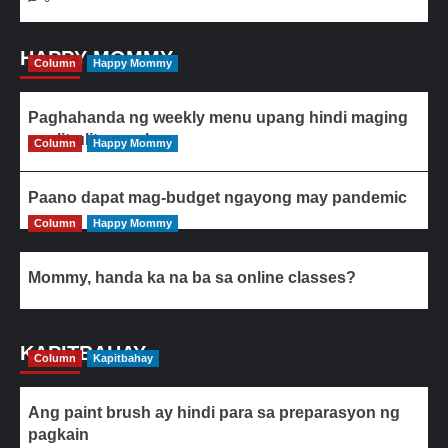
HAPPY MOMMY
Column
Happy Mommy
Paghahanda ng weekly menu upang hindi maging
paulit-ulit ang ulam
Column
Happy Mommy
Paano dapat mag-budget ngayong may pandemic
Column
Happy Mommy
Mommy, handa ka na ba sa online classes?
KAPITBAHAY
Column
Kapitbahay
Ang paint brush ay hindi para sa preparasyon ng
pagkain