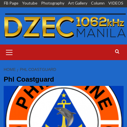
Skip
FB Page
Youtube
Photography
Art Gallery
Column
VIDEOS
to
content
Primary
Menu
HOME
PHL COASTGUARD
Phl Coastguard