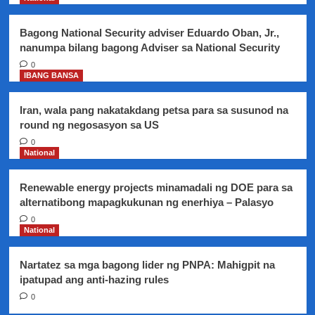
ay
gumagana
Bagong National Security adviser Eduardo Oban, Jr.,
nanumpa bilang bagong Adviser sa National Security
0
IBANG BANSA
Iran, wala pang nakatakdang petsa para sa susunod na
round ng negosasyon sa US
0
National
Renewable energy projects minamadali ng DOE para sa
alternatibong mapagkukunan ng enerhiya – Palasyo
0
National
Nartatez sa mga bagong lider ng PNPA: Mahigpit na
ipatupad ang anti-hazing rules
0