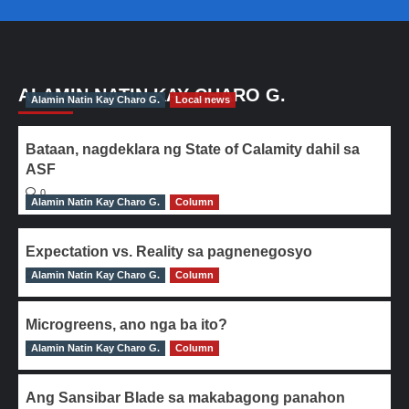
ALAMIN NATIN KAY CHARO G.
Alamin Natin Kay Charo G.
Local news
Bataan, nagdeklara ng State of Calamity dahil sa
ASF
0
Alamin Natin Kay Charo G.
Column
Expectation vs. Reality sa pagnenegosyo
Alamin Natin Kay Charo G.
0
Column
Microgreens, ano nga ba ito?
Alamin Natin Kay Charo G.
0
Column
Ang Sansibar Blade sa makabagong panahon