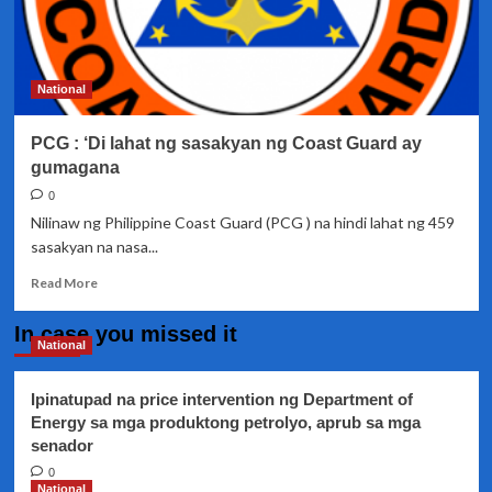
National
PCG : ‘Di lahat ng sasakyan ng Coast Guard ay
gumagana
0
Nilinaw ng Philippine Coast Guard (PCG ) na hindi lahat ng 459
sasakyan na nasa...
Read
Read More
more
about
In case you missed it
PCG
National
: ‘Di
lahat
Ipinatupad na price intervention ng Department of
ng
Energy sa mga produktong petrolyo, aprub sa mga
sasakyan
senador
ng
Coast
0
Guard
National