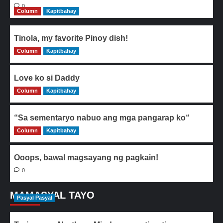
0
Column
Kapitbahay
Tinola, my favorite Pinoy dish!
Column
0
Kapitbahay
Love ko si Daddy
Column
0
Kapitbahay
“Sa sementaryo nabuo ang mga pangarap ko“
Column
0
Kapitbahay
Ooops, bawal magsayang ng pagkain!
0
MAMASYAL TAYO
Pasyal Pasyal