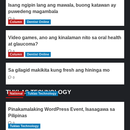
Isang ngipin lang ang mawala, buong katawan ay
puwedeng magambala
0
Column
Dentist Online
Video games, ano ang kinalaman nito sa oral health
at glaucoma?
0
Column
Dentist Online
Sa gilagid makikita kung fresh ang hininga mo
0
TUKLAS TECHNOLOGY
National
Tuklas Technology
Pinakamalaking WordPress Event, Isasagawa sa
Pilipinas
0
Tuklas Technology