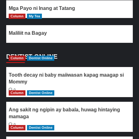
Mga Payo ni Inang at Tatang
Column
My Tea
Maliliit na Bagay
DENTIST ONLINE
Column
Dentist Online
Tooth decay ni baby maiiwasan kapag maagap si
Mommy
0
Column
Dentist Online
Ang sakit ng ngipin ay babala, huwag hintaying
mamaga
0
Column
Dentist Online