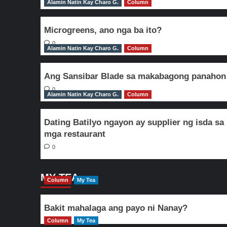
Alamin Natin Kay Charo G.
Column
Microgreens, ano nga ba ito?
0
Alamin Natin Kay Charo G.
Column
Ang Sansibar Blade sa makabagong panahon
0
Alamin Natin Kay Charo G.
Column
Dating Batilyo ngayon ay supplier ng isda sa
mga restaurant
0
MY TEA
Column
My Tea
Bakit mahalaga ang payo ni Nanay?
Column
My Tea