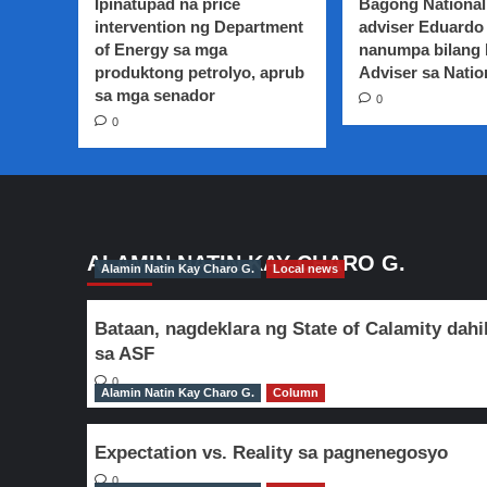
Ipinatupad na price
Bagong National
na
intervention ng Department
adviser Eduardo 
ang
of Energy sa mga
nanumpa bilang
Mental
produktong petrolyo, aprub
Health
Adviser sa Natio
law
sa mga senador
0
–
0
ayon
sa
mga
Senador
ALAMIN NATIN KAY CHARO G.
Alamin Natin Kay Charo G.
Local news
Bataan, nagdeklara ng State of Calamity dahi
sa ASF
0
Alamin Natin Kay Charo G.
Column
Expectation vs. Reality sa pagnenegosyo
0