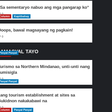
Sa sementaryo nabuo ang mga pangarap ko“
0
Column
Kapitbahay
oops, bawal magsayang ng pagkain!
0
AMASYAL TAYO
Pasyal Pasyal
urismo sa Northern Mindanao, unti-unti nang
umisigla
0
Pasyal Pasyal
lang tourism establishment at sites sa
ukidnon nakakabawi na
0
Column
Pasyal Pasyal