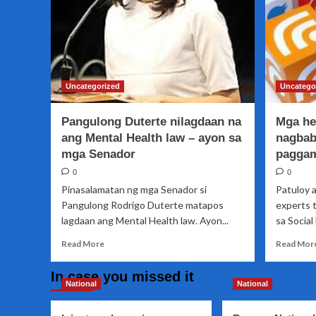
Uncategorized
Uncatego
Pangulong Duterte nilagdaan na
Mga hea
ang Mental Health law – ayon sa
nagbab
mga Senador
paggam
0
0
Pinasalamatan ng mga Senador si
Patuloy 
Pangulong Rodrigo Duterte matapos
experts 
lagdaan ang Mental Health law. Ayon...
sa Social 
Read
Read More
Read Mor
more
about
In case you missed it
Pangulong
National
National
Duterte
nilagdaan