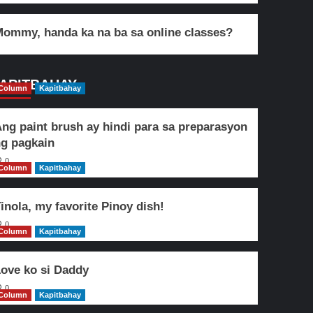
ommy, handa ka na ba sa online classes?
APITBAHAY
Column
Kapitbahay
ng paint brush ay hindi para sa preparasyon
g pagkain
0
Column
Kapitbahay
inola, my favorite Pinoy dish!
0
Column
Kapitbahay
ove ko si Daddy
0
Column
Kapitbahay