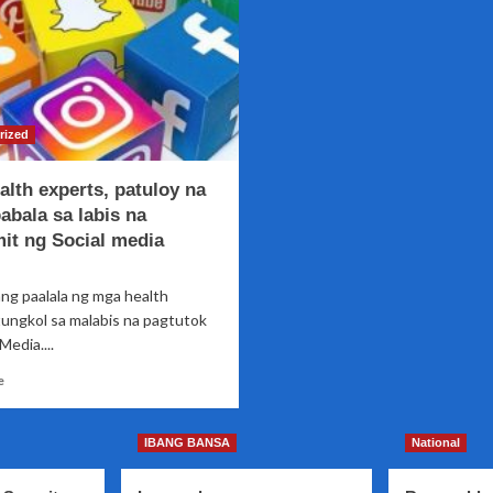
rized
lth experts, patuloy na
abala sa labis na
it ng Social media
ang paalala ng mga health
tungkol sa malabis na pagtutok
Media....
Read
e
more
about
Mga
IBANG BANSA
National
health
experts,