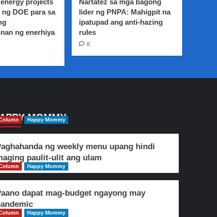
energy projects
Nartatez sa mga bagong
 ng DOE para sa
lider ng PNPA: Mahigpit na
ng
ipatupad ang anti-hazing
nan ng enerhiya
rules
0
APPY MOMMY
Column
Happy Mommy
aghahanda ng weekly menu upang hindi
aging paulit-ulit ang ulam
Column
Happy Mommy
Paano dapat mag-budget ngayong may
pandemic
Column
Happy Mommy