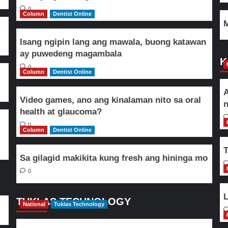
0
Column
Dentist Online
M
Isang ngipin lang ang mawala, buong katawan
ay puwedeng magambala
K
0
Column
Dentist Online
A
Video games, ano ang kinalaman nito sa oral
n
health at glaucoma?
0
Column
Dentist Online
T
Sa gilagid makikita kung fresh ang hininga mo
0
L
TUKLAS TECHNOLOGY
National
Tuklas Technology