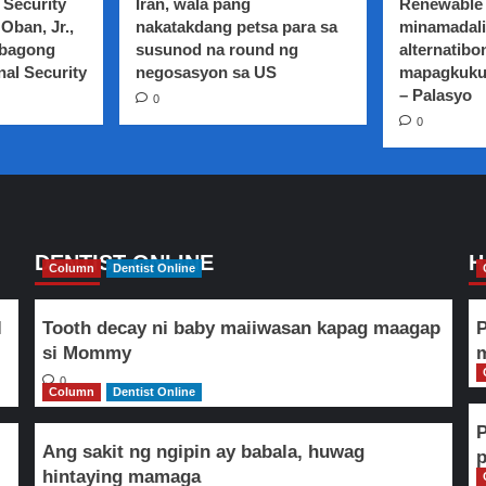
 Security
Iran, wala pang
Renewable 
patuloy
Oban, Jr.,
nakatakdang petsa para sa
minamadali
na
 bagong
susunod na round ng
alternatibo
nagbababala
nal Security
sa
negosasyon sa US
mapagkuku
labis
– Palasyo
0
na
0
paggamit
ng
Social
media
DENTIST ONLINE
H
Column
Dentist Online
l
Tooth decay ni baby maiiwasan kapag maagap
P
si Mommy
m
0
Column
Dentist Online
Ang sakit ng ngipin ay babala, huwag
hintaying mamaga