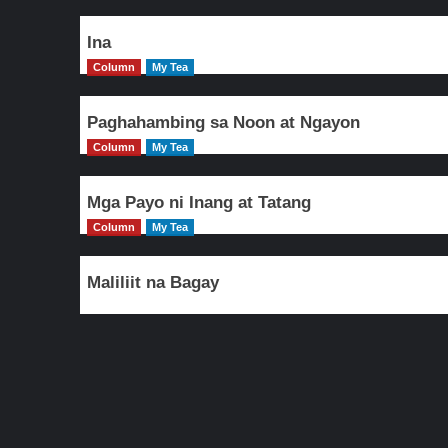
Ina
Column
My Tea
Paghahambing sa Noon at Ngayon
Column
My Tea
Mga Payo ni Inang at Tatang
Column
My Tea
Maliliit na Bagay