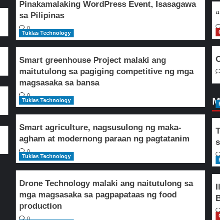
Pinakamalaking WordPress Event, Isasagawa
“
sa Pilipinas
0
Tuklas Technology
O
Smart greenhouse Project malaki ang
maitutulong sa pagiging competitive ng mga
magsasaka sa bansa
0
M
Tuklas Technology
Smart agriculture, nagsusulong ng maka-
T
agham at modernong paraan ng pagtatanim
s
0
Tuklas Technology
Drone Technology malaki ang naitutulong sa
I
mga magsasaka sa pagpapataas ng food
B
production
0