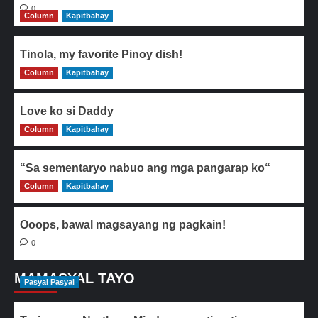
0
Column
Kapitbahay
Tinola, my favorite Pinoy dish!
Column
0
Kapitbahay
Love ko si Daddy
Column
0
Kapitbahay
“Sa sementaryo nabuo ang mga pangarap ko“
Column
0
Kapitbahay
Ooops, bawal magsayang ng pagkain!
0
MAMASYAL TAYO
Pasyal Pasyal