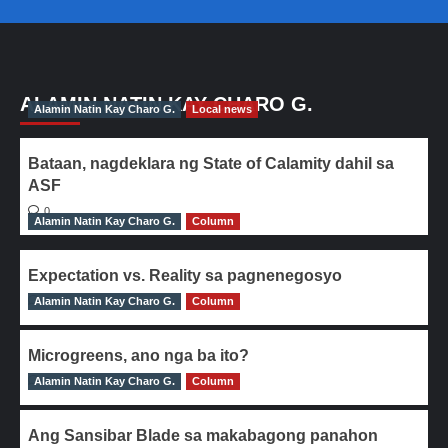
ALAMIN NATIN KAY CHARO G.
Alamin Natin Kay Charo G.
Local news
Bataan, nagdeklara ng State of Calamity dahil sa
ASF
0
Alamin Natin Kay Charo G.
Column
Expectation vs. Reality sa pagnenegosyo
Alamin Natin Kay Charo G.
0
Column
Microgreens, ano nga ba ito?
Alamin Natin Kay Charo G.
0
Column
Ang Sansibar Blade sa makabagong panahon