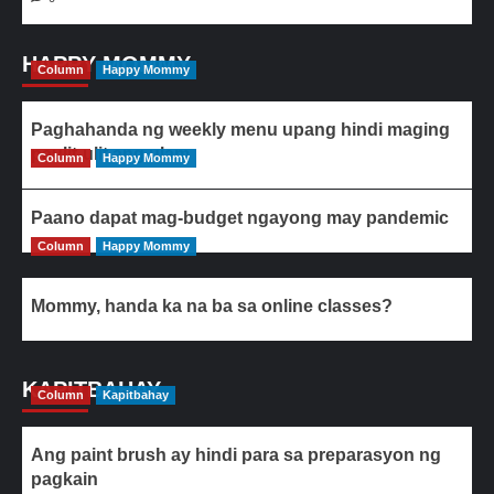
HAPPY MOMMY
Column
Happy Mommy
Paghahanda ng weekly menu upang hindi maging
paulit-ulit ang ulam
Column
Happy Mommy
Paano dapat mag-budget ngayong may pandemic
Column
Happy Mommy
Mommy, handa ka na ba sa online classes?
KAPITBAHAY
Column
Kapitbahay
Ang paint brush ay hindi para sa preparasyon ng
pagkain