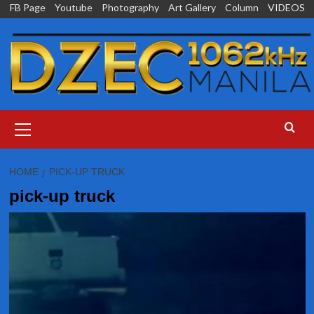
Skip
FB Page
Youtube
Photography
Art Gallery
Column
VIDEOS
to
content
Primary
Menu
HOME
PICK-UP TRUCK
pick-up truck