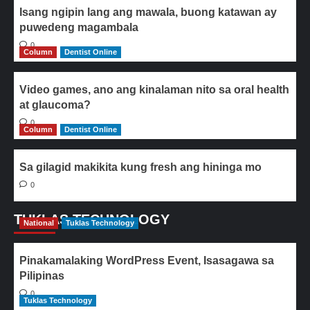
Isang ngipin lang ang mawala, buong katawan ay
puwedeng magambala
0
Column
Dentist Online
Video games, ano ang kinalaman nito sa oral health
at glaucoma?
0
Column
Dentist Online
Sa gilagid makikita kung fresh ang hininga mo
0
TUKLAS TECHNOLOGY
National
Tuklas Technology
Pinakamalaking WordPress Event, Isasagawa sa
Pilipinas
0
Tuklas Technology