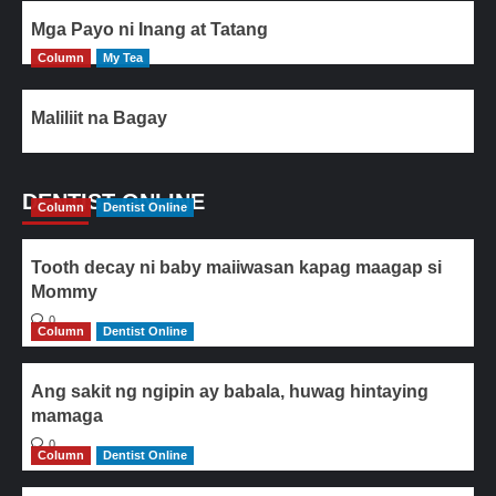
Mga Payo ni Inang at Tatang
Column
My Tea
Maliliit na Bagay
DENTIST ONLINE
Column
Dentist Online
Tooth decay ni baby maiiwasan kapag maagap si
Mommy
0
Column
Dentist Online
Ang sakit ng ngipin ay babala, huwag hintaying
mamaga
0
Column
Dentist Online