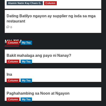
Alamin Natin Kay Charo G.
0
Column
Dating Batilyo ngayon ay supplier ng isda sa mga
restaurant
0
MY TEA
Column
My Tea
Bakit mahalaga ang payo ni Nanay?
Column
My Tea
Ina
Column
My Tea
Paghahambing sa Noon at Ngayon
Column
My Tea