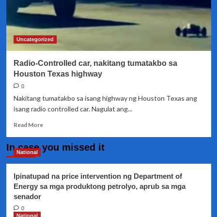
Uncategorized
Radio-Controlled car, nakitang tumatakbo sa
Houston Texas highway
0
Nakitang tumatakbo sa isang highway ng Houston Texas ang
isang radio controlled car. Nagulat ang...
Read
Read More
more
about
In case you missed it
Radio-
National
Controlled
car,
Ipinatupad na price intervention ng Department of
nakitang
Energy sa mga produktong petrolyo, aprub sa mga
tumatakbo
senador
sa
Houston
0
Texas
National