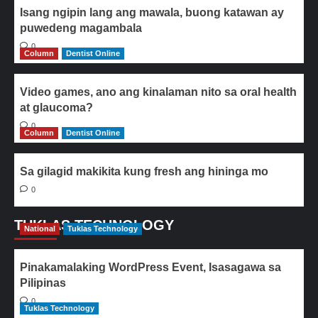
Isang ngipin lang ang mawala, buong katawan ay
puwedeng magambala
0
Column
Dentist Online
Video games, ano ang kinalaman nito sa oral health
at glaucoma?
0
Column
Dentist Online
Sa gilagid makikita kung fresh ang hininga mo
0
TUKLAS TECHNOLOGY
National
Tuklas Technology
Pinakamalaking WordPress Event, Isasagawa sa
Pilipinas
0
Tuklas Technology