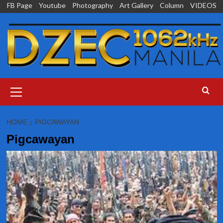
Skip
FB Page
Youtube
Photography
Art Gallery
Column
VIDEOS
to
content
Primary
Menu
HOME
PIGCAWAYAN
Pigcawayan