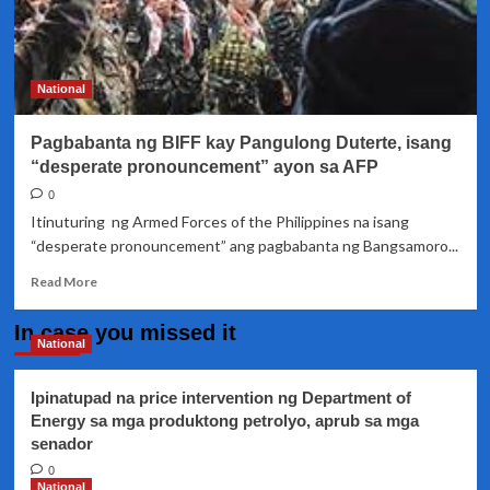
National
Pagbabanta ng BIFF kay Pangulong Duterte, isang
“desperate pronouncement” ayon sa AFP
0
Itinuturing ng Armed Forces of the Philippines na isang
“desperate pronouncement” ang pagbabanta ng Bangsamoro...
Read
Read More
more
about
In case you missed it
Pagbabanta
National
ng
BIFF
Ipinatupad na price intervention ng Department of
kay
Energy sa mga produktong petrolyo, aprub sa mga
Pangulong
senador
Duterte,
isang
0
“desperate
National