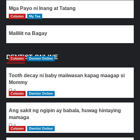
Mga Payo ni Inang at Tatang
Column
My Tea
Maliliit na Bagay
DENTIST ONLINE
Column
Dentist Online
Tooth decay ni baby maiiwasan kapag maagap si
Mommy
0
Column
Dentist Online
Ang sakit ng ngipin ay babala, huwag hintaying
mamaga
0
Column
Dentist Online