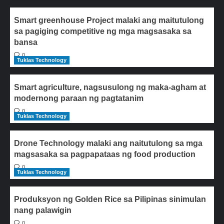
Smart greenhouse Project malaki ang maitutulong
sa pagiging competitive ng mga magsasaka sa
bansa
0
Tuklas Technology
Smart agriculture, nagsusulong ng maka-agham at
modernong paraan ng pagtatanim
0
Tuklas Technology
Drone Technology malaki ang naitutulong sa mga
magsasaka sa pagpapataas ng food production
0
Tuklas Technology
Produksyon ng Golden Rice sa Pilipinas sinimulan
nang palawigin
0