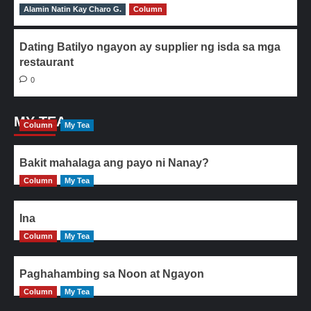
Alamin Natin Kay Charo G.
0
Column
Dating Batilyo ngayon ay supplier ng isda sa mga
restaurant
0
MY TEA
Column
My Tea
Bakit mahalaga ang payo ni Nanay?
Column
My Tea
Ina
Column
My Tea
Paghahambing sa Noon at Ngayon
Column
My Tea