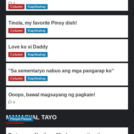
0
Column
Kapitbahay
Tinola, my favorite Pinoy dish!
Column
0
Kapitbahay
Love ko si Daddy
Column
0
Kapitbahay
“Sa sementaryo nabuo ang mga pangarap ko“
Column
0
Kapitbahay
Ooops, bawal magsayang ng pagkain!
0
MAMASYAL TAYO
Pasyal Pasyal