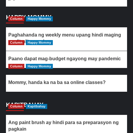
HAPPY MOMMY
Column
Happy Mommy
Paghahanda ng weekly menu upang hindi maging
paulit-ulit ang ulam
Column
Happy Mommy
Paano dapat mag-budget ngayong may pandemic
Column
Happy Mommy
Mommy, handa ka na ba sa online classes?
KAPITBAHAY
Column
Kapitbahay
Ang paint brush ay hindi para sa preparasyon ng
pagkain