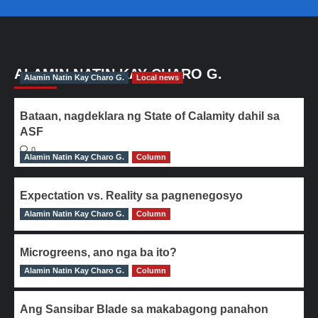
ALAMIN NATIN KAY CHARO G.
Alamin Natin Kay Charo G.
Local news
Bataan, nagdeklara ng State of Calamity dahil sa
ASF
0
Alamin Natin Kay Charo G.
Column
Expectation vs. Reality sa pagnenegosyo
Alamin Natin Kay Charo G.
0
Column
Microgreens, ano nga ba ito?
Alamin Natin Kay Charo G.
0
Column
Ang Sansibar Blade sa makabagong panahon