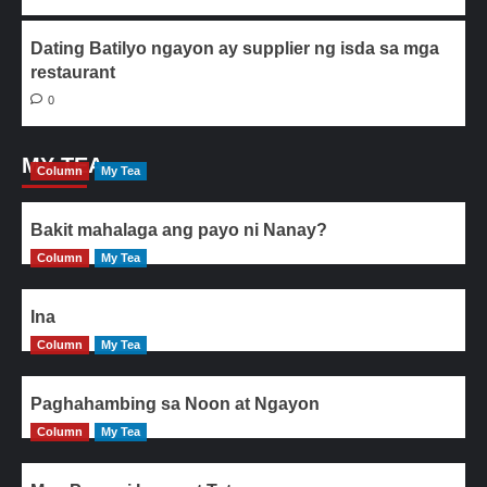
Dating Batilyo ngayon ay supplier ng isda sa mga
restaurant
0
MY TEA
Column
My Tea
Bakit mahalaga ang payo ni Nanay?
Column
My Tea
Ina
Column
My Tea
Paghahambing sa Noon at Ngayon
Column
My Tea