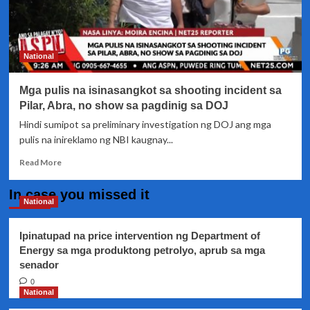
National
Mga pulis na isinasangkot sa shooting incident sa
Pilar, Abra, no show sa pagdinig sa DOJ
Hindi sumipot sa preliminary investigation ng DOJ ang mga
pulis na inireklamo ng NBI kaugnay...
Read
Read More
more
about
In case you missed it
Mga
National
pulis
na
Ipinatupad na price intervention ng Department of
isinasangkot
Energy sa mga produktong petrolyo, aprub sa mga
sa
senador
shooting
incident
0
sa
National
Pilar,