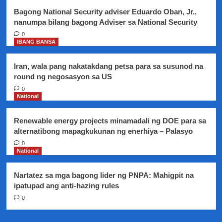
Abra,
Bagong National Security adviser Eduardo Oban, Jr.,
no
nanumpa bilang bagong Adviser sa National Security
show
sa
0
IBANG BANSA
pagdinig
sa
DOJ
Iran, wala pang nakatakdang petsa para sa susunod na
round ng negosasyon sa US
0
National
Renewable energy projects minamadali ng DOE para sa
alternatibong mapagkukunan ng enerhiya – Palasyo
0
National
Nartatez sa mga bagong lider ng PNPA: Mahigpit na
ipatupad ang anti-hazing rules
0