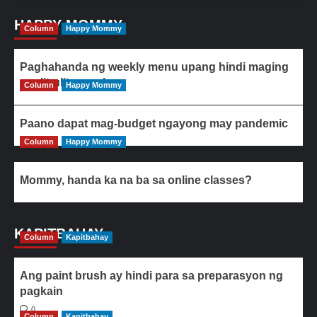
HAPPY MOMMY
Column
Happy Mommy
Paghahanda ng weekly menu upang hindi maging
paulit-ulit ang ulam
Column
Happy Mommy
Paano dapat mag-budget ngayong may pandemic
Column
Happy Mommy
Mommy, handa ka na ba sa online classes?
KAPITBAHAY
Column
Kapitbahay
Ang paint brush ay hindi para sa preparasyon ng
pagkain
0
Column
Kapitbahay