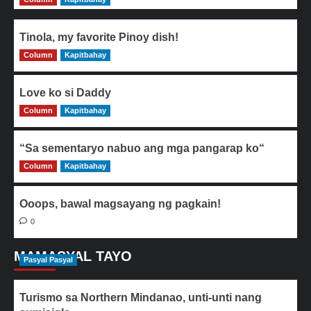
Tinola, my favorite Pinoy dish!
Column
0
Kapitbahay
Love ko si Daddy
Column
0
Kapitbahay
“Sa sementaryo nabuo ang mga pangarap ko“
Column
0
Kapitbahay
Ooops, bawal magsayang ng pagkain!
0
MAMASYAL TAYO
Pasyal Pasyal
Turismo sa Northern Mindanao, unti-unti nang