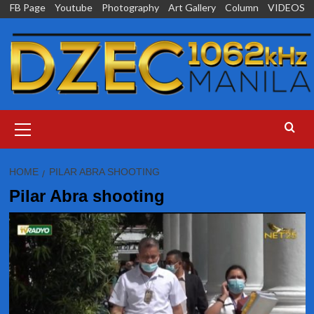
Skip
FB Page
Youtube
Photography
Art Gallery
Column
VIDEOS
to
content
Primary
Menu
HOME
PILAR ABRA SHOOTING
Pilar Abra shooting