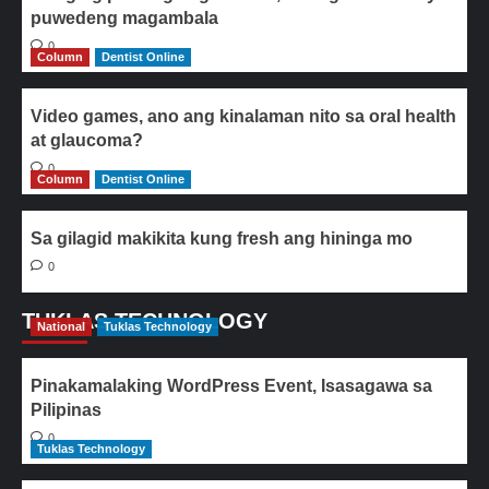
puwedeng magambala
0
Column
Dentist Online
Video games, ano ang kinalaman nito sa oral health
at glaucoma?
0
Column
Dentist Online
Sa gilagid makikita kung fresh ang hininga mo
0
TUKLAS TECHNOLOGY
National
Tuklas Technology
Pinakamalaking WordPress Event, Isasagawa sa
Pilipinas
0
Tuklas Technology