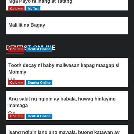
Mga Payo ni Inang at Tatang
Column
My Tea
Maliliit na Bagay
DENTIST ONLINE
Column
Dentist Online
Tooth decay ni baby maiiwasan kapag maagap si
Mommy
0
Column
Dentist Online
Ang sakit ng ngipin ay babala, huwag hintaying
mamaga
0
Column
Dentist Online
Isang ngipin lang ang mawala, buong katawan ay