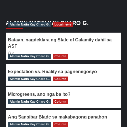
ALAMIN NATIN KAY CHARO G.
Alamin Natin Kay Charo G.
Local news
Bataan, nagdeklara ng State of Calamity dahil sa
ASF
0
Alamin Natin Kay Charo G.
Column
Expectation vs. Reality sa pagnenegosyo
Alamin Natin Kay Charo G.
0
Column
Microgreens, ano nga ba ito?
Alamin Natin Kay Charo G.
0
Column
Ang Sansibar Blade sa makabagong panahon
Alamin Natin Kay Charo G.
0
Column