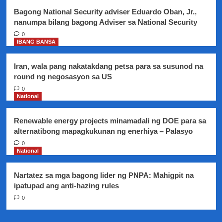
USA
Bagong National Security adviser Eduardo Oban, Jr.,
nanumpa bilang bagong Adviser sa National Security
0
IBANG BANSA
Iran, wala pang nakatakdang petsa para sa susunod na
round ng negosasyon sa US
0
National
Renewable energy projects minamadali ng DOE para sa
alternatibong mapagkukunan ng enerhiya – Palasyo
0
National
Nartatez sa mga bagong lider ng PNPA: Mahigpit na
ipatupad ang anti-hazing rules
0