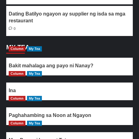
Dating Batilyo ngayon ay supplier ng isda sa mga
restaurant
0
MY TEA
Column
My Tea
Bakit mahalaga ang payo ni Nanay?
Column
My Tea
Ina
Column
My Tea
Paghahambing sa Noon at Ngayon
Column
My Tea