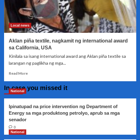
Local news
Aklan piña textile, nagkamit ng international award
sa California, USA
Kinilala sa isang international award ang Aklan piña textile sa
larangan ng paglikha ng mga...
Read
Read More
more
about
In case you missed it
Aklan
National
piña
textile,
Ipinatupad na price intervention ng Department of
nagkamit
Energy sa mga produktong petrolyo, aprub sa mga
ng
senador
international
award
0
sa
National
California,