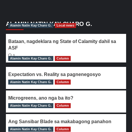
ALAMIN NATIN KAY CHARO G.
Alamin Natin Kay Charo G.
Local news
Bataan, nagdeklara ng State of Calamity dahil sa
ASF
0
Alamin Natin Kay Charo G.
Column
Expectation vs. Reality sa pagnenegosyo
Alamin Natin Kay Charo G.
0
Column
Microgreens, ano nga ba ito?
Alamin Natin Kay Charo G.
0
Column
Ang Sansibar Blade sa makabagong panahon
Alamin Natin Kay Charo G.
0
Column