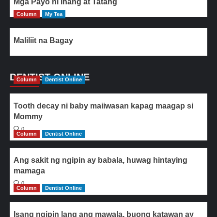
Mga Payo ni Inang at Tatang
Column
My Tea
Maliliit na Bagay
DENTIST ONLINE
Column
Dentist Online
Tooth decay ni baby maiiwasan kapag maagap si
Mommy
0
Column
Dentist Online
Ang sakit ng ngipin ay babala, huwag hintaying
mamaga
0
Column
Dentist Online
Isang ngipin lang ang mawala, buong katawan ay