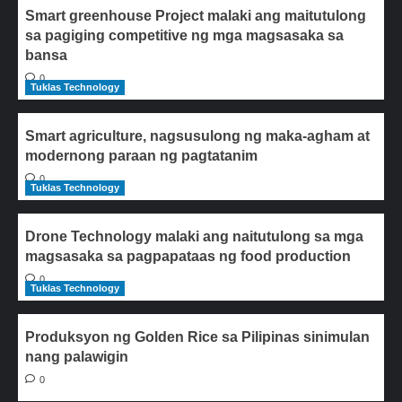
Smart greenhouse Project malaki ang maitutulong
sa pagiging competitive ng mga magsasaka sa
bansa
0
Tuklas Technology
Smart agriculture, nagsusulong ng maka-agham at
modernong paraan ng pagtatanim
0
Tuklas Technology
Drone Technology malaki ang naitutulong sa mga
magsasaka sa pagpapataas ng food production
0
Tuklas Technology
Produksyon ng Golden Rice sa Pilipinas sinimulan
nang palawigin
0