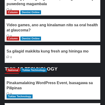
puwedeng magambala
0
Column
Dentist Online
Video games, ano ang kinalaman nito sa oral health
at glaucoma?
0
Column
Dentist Online
Sa gilagid makikita kung fresh ang hininga mo
0
TUKLAS TECHNOLOGY
National
Tuklas Technology
Pinakamalaking WordPress Event, Isasagawa sa
Pilipinas
0
Tuklas Technology