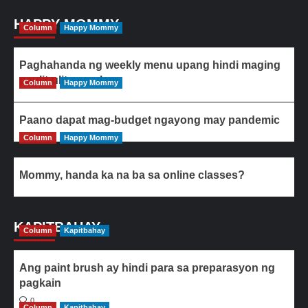
HAPPY MOMMY
Column
Happy Mommy
Paghahanda ng weekly menu upang hindi maging
paulit-ulit ang ulam
Column
Happy Mommy
Paano dapat mag-budget ngayong may pandemic
Column
Happy Mommy
Mommy, handa ka na ba sa online classes?
KAPITBAHAY
Column
Kapitbahay
Ang paint brush ay hindi para sa preparasyon ng
pagkain
0
Column
Kapitbahay