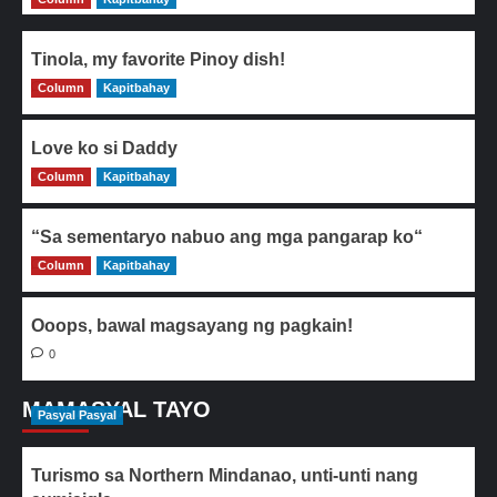
Tinola, my favorite Pinoy dish!
Column
0
Kapitbahay
Love ko si Daddy
Column
0
Kapitbahay
“Sa sementaryo nabuo ang mga pangarap ko“
Column
0
Kapitbahay
Ooops, bawal magsayang ng pagkain!
0
MAMASYAL TAYO
Pasyal Pasyal
Turismo sa Northern Mindanao, unti-unti nang