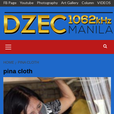
Skip
FB Page
Youtube
Photography
Art Gallery
Column
VIDEOS
to
content
Primary
Menu
HOME
PINA CLOTH
pina cloth