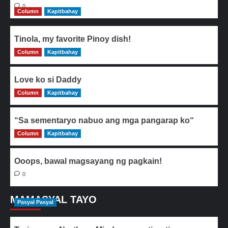
0
Column
Kapitbahay
Tinola, my favorite Pinoy dish!
Column
0
Kapitbahay
Love ko si Daddy
Column
0
Kapitbahay
“Sa sementaryo nabuo ang mga pangarap ko“
Column
0
Kapitbahay
Ooops, bawal magsayang ng pagkain!
0
MAMASYAL TAYO
Pasyal Pasyal