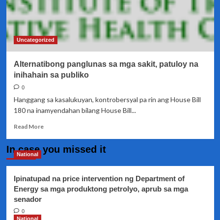
Uncategorized
Alternatibong panglunas sa mga sakit, patuloy na
inihahain sa publiko
0
Hanggang sa kasalukuyan, kontrobersyal pa rin ang House Bill
180 na inamyendahan bilang House Bill...
Read
Read More
more
about
In case you missed it
Alternatibong
National
panglunas
sa
Ipinatupad na price intervention ng Department of
mga
Energy sa mga produktong petrolyo, aprub sa mga
sakit,
senador
patuloy
na
0
inihahain
National