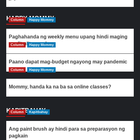
HAPPY MOMMY
Column
Happy Mommy
Paghahanda ng weekly menu upang hindi maging
paulit-ulit ang ulam
Column
Happy Mommy
Paano dapat mag-budget ngayong may pandemic
Column
Happy Mommy
Mommy, handa ka na ba sa online classes?
KAPITBAHAY
Column
Kapitbahay
Ang paint brush ay hindi para sa preparasyon ng
pagkain