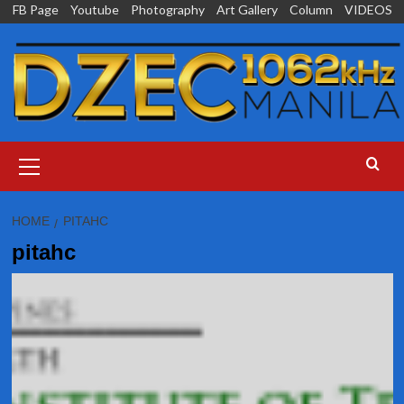
Skip
FB Page
Youtube
Photography
Art Gallery
Column
VIDEOS
to
content
Primary
Menu
HOME
PITAHC
pitahc