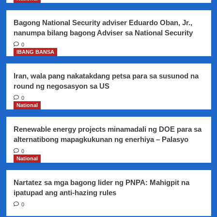
sa
publiko
Bagong National Security adviser Eduardo Oban, Jr.,
nanumpa bilang bagong Adviser sa National Security
0
IBANG BANSA
Iran, wala pang nakatakdang petsa para sa susunod na
round ng negosasyon sa US
0
National
Renewable energy projects minamadali ng DOE para sa
alternatibong mapagkukunan ng enerhiya – Palasyo
0
National
Nartatez sa mga bagong lider ng PNPA: Mahigpit na
ipatupad ang anti-hazing rules
0