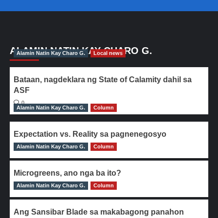
ALAMIN NATIN KAY CHARO G.
Alamin Natin Kay Charo G.
Local news
Bataan, nagdeklara ng State of Calamity dahil sa
ASF
0
Alamin Natin Kay Charo G.
Column
Expectation vs. Reality sa pagnenegosyo
Alamin Natin Kay Charo G.
0
Column
Microgreens, ano nga ba ito?
Alamin Natin Kay Charo G.
0
Column
Ang Sansibar Blade sa makabagong panahon