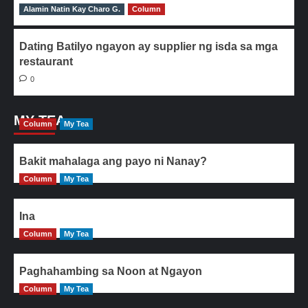
Alamin Natin Kay Charo G.
0
Column
Dating Batilyo ngayon ay supplier ng isda sa mga
restaurant
0
MY TEA
Column
My Tea
Bakit mahalaga ang payo ni Nanay?
Column
My Tea
Ina
Column
My Tea
Paghahambing sa Noon at Ngayon
Column
My Tea