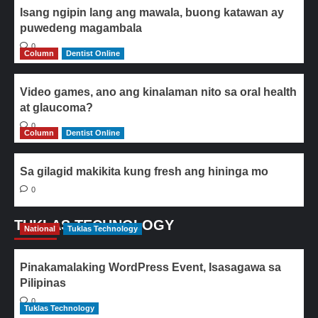
Isang ngipin lang ang mawala, buong katawan ay
puwedeng magambala
0
Column
Dentist Online
Video games, ano ang kinalaman nito sa oral health
at glaucoma?
0
Column
Dentist Online
Sa gilagid makikita kung fresh ang hininga mo
0
TUKLAS TECHNOLOGY
National
Tuklas Technology
Pinakamalaking WordPress Event, Isasagawa sa
Pilipinas
0
Tuklas Technology