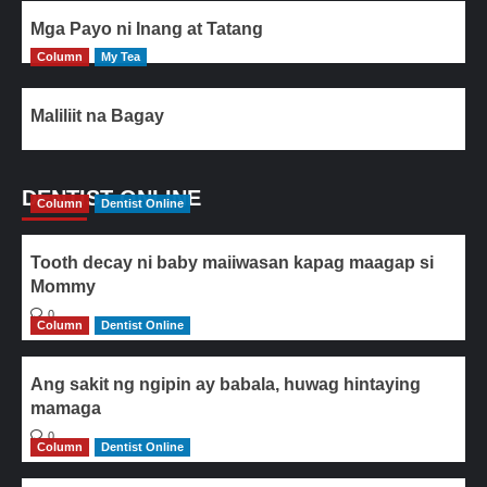
Mga Payo ni Inang at Tatang
Column
My Tea
Maliliit na Bagay
DENTIST ONLINE
Column
Dentist Online
Tooth decay ni baby maiiwasan kapag maagap si
Mommy
0
Column
Dentist Online
Ang sakit ng ngipin ay babala, huwag hintaying
mamaga
0
Column
Dentist Online