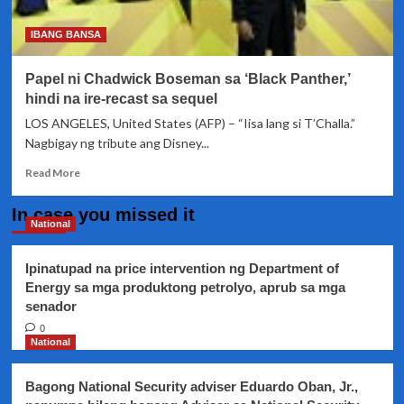
IBANG BANSA
Papel ni Chadwick Boseman sa ‘Black Panther,’
hindi na ire-recast sa sequel
LOS ANGELES, United States (AFP) – “Iisa lang si T’Challa.”
Nagbigay ng tribute ang Disney...
Read
Read More
more
about
In case you missed it
Papel
National
ni
Chadwick
Ipinatupad na price intervention ng Department of
Boseman
Energy sa mga produktong petrolyo, aprub sa mga
sa
senador
‘Black
Panther,’
0
hindi
National
na
ire-
Bagong National Security adviser Eduardo Oban, Jr.,
recast