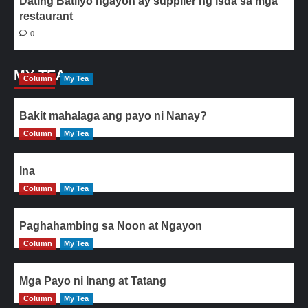
Dating Batilyo ngayon ay supplier ng isda sa mga
restaurant
0
MY TEA
Column
My Tea
Bakit mahalaga ang payo ni Nanay?
Column
My Tea
Ina
Column
My Tea
Paghahambing sa Noon at Ngayon
Column
My Tea
Mga Payo ni Inang at Tatang
Column
My Tea