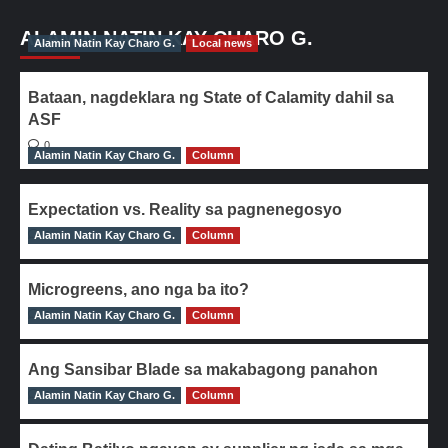
ALAMIN NATIN KAY CHARO G.
Alamin Natin Kay Charo G.
Local news
Bataan, nagdeklara ng State of Calamity dahil sa
ASF
0
Alamin Natin Kay Charo G.
Column
Expectation vs. Reality sa pagnenegosyo
Alamin Natin Kay Charo G.
0
Column
Microgreens, ano nga ba ito?
Alamin Natin Kay Charo G.
0
Column
Ang Sansibar Blade sa makabagong panahon
Alamin Natin Kay Charo G.
0
Column