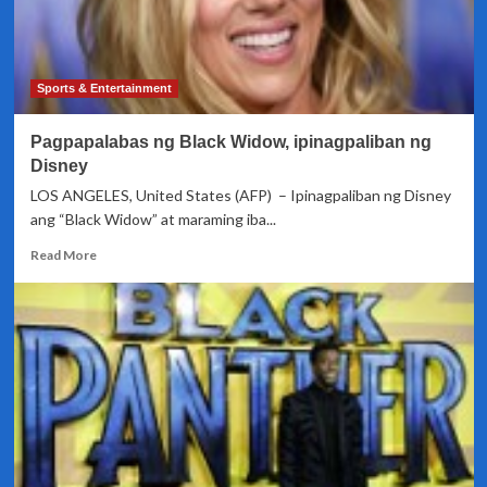
Sports & Entertainment
Pagpapalabas ng Black Widow, ipinagpaliban ng
Disney
LOS ANGELES, United States (AFP) – Ipinagpaliban ng Disney
ang “Black Widow” at maraming iba...
Read
Read More
more
about
Pagpapalabas
ng
Black
Widow,
ipinagpaliban
ng
Disney