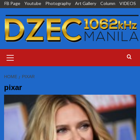
Skip
FB Page
Youtube
Photography
Art Gallery
Column
VIDEOS
to
content
Primary
Menu
HOME
PIXAR
pixar