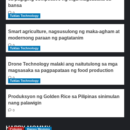
bansa
0
Tuklas Technology
Smart agriculture, nagsusulong ng maka-agham at
modernong paraan ng pagtatanim
0
Tuklas Technology
Drone Technology malaki ang naitutulong sa mga
magsasaka sa pagpapataas ng food production
0
Tuklas Technology
Produksyon ng Golden Rice sa Pilipinas sinimulan
nang palawigin
0
HAPPY MOMMY
Column
Happy Mommy