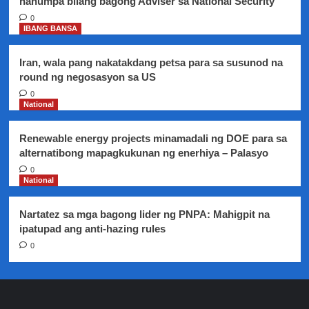
nanumpa bilang bagong Adviser sa National Security
sa
sequel
0
IBANG BANSA
Iran, wala pang nakatakdang petsa para sa susunod na
round ng negosasyon sa US
0
National
Renewable energy projects minamadali ng DOE para sa
alternatibong mapagkukunan ng enerhiya – Palasyo
0
National
Nartatez sa mga bagong lider ng PNPA: Mahigpit na
ipatupad ang anti-hazing rules
0