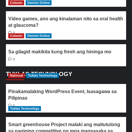
Column
Dentist Online
Video games, ano ang kinalaman nito sa oral health
at glaucoma?
0
Column
Dentist Online
Sa gilagid makikita kung fresh ang hininga mo
0
TUKLAS TECHNOLOGY
National
Tuklas Technology
Pinakamalaking WordPress Event, Isasagawa sa
Pilipinas
0
Tuklas Technology
Smart greenhouse Project malaki ang maitutulong
sa pagiging competitive ng mga magsasaka sa