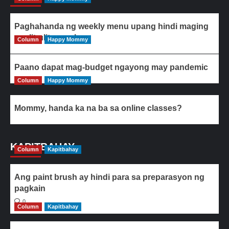
Paghahanda ng weekly menu upang hindi maging
paulit-ulit ang ulam
Column
Happy Mommy
Paano dapat mag-budget ngayong may pandemic
Column
Happy Mommy
Mommy, handa ka na ba sa online classes?
KAPITBAHAY
Column
Kapitbahay
Ang paint brush ay hindi para sa preparasyon ng
pagkain
0
Column
Kapitbahay