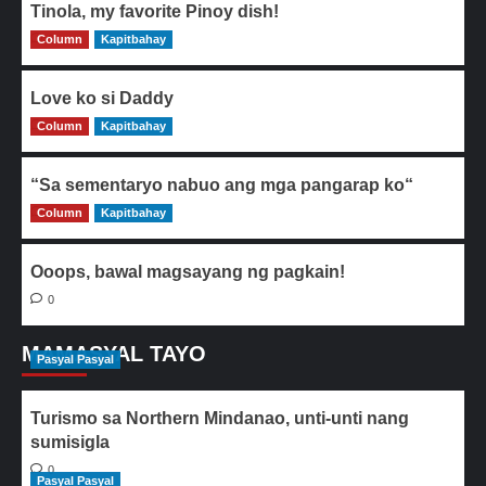
Tinola, my favorite Pinoy dish!
Column
0
Kapitbahay
Love ko si Daddy
Column
0
Kapitbahay
“Sa sementaryo nabuo ang mga pangarap ko“
Column
0
Kapitbahay
Ooops, bawal magsayang ng pagkain!
0
MAMASYAL TAYO
Pasyal Pasyal
Turismo sa Northern Mindanao, unti-unti nang
sumisigla
0
Pasyal Pasyal