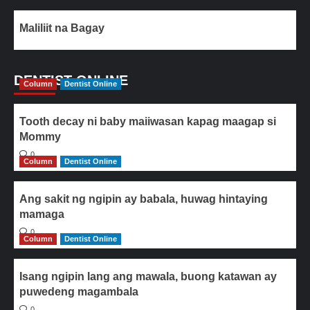
Maliliit na Bagay
DENTIST ONLINE
Column
Dentist Online
Tooth decay ni baby maiiwasan kapag maagap si
Mommy
0
Column
Dentist Online
Ang sakit ng ngipin ay babala, huwag hintaying
mamaga
0
Column
Dentist Online
Isang ngipin lang ang mawala, buong katawan ay
puwedeng magambala
0