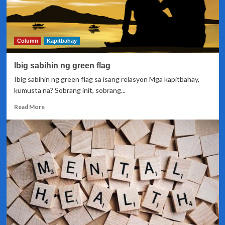
Column
Kapitbahay
Ibig sabihin ng green flag
Ibig sabihin ng green flag sa isang relasyon Mga kapitbahay,
kumusta na? Sobrang init, sobrang...
Read
Read More
more
about
Ibig
sabihin
ng
green
flag