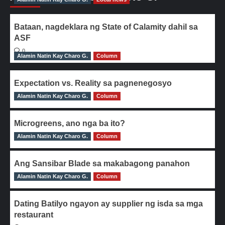
Bataan, nagdeklara ng State of Calamity dahil sa
ASF
0
Alamin Natin Kay Charo G.
Column
Expectation vs. Reality sa pagnenegosyo
Alamin Natin Kay Charo G.
0
Column
Microgreens, ano nga ba ito?
Alamin Natin Kay Charo G.
0
Column
Ang Sansibar Blade sa makabagong panahon
Alamin Natin Kay Charo G.
0
Column
Dating Batilyo ngayon ay supplier ng isda sa mga
restaurant