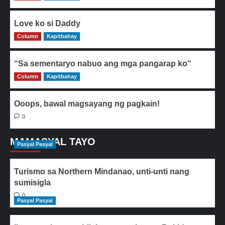
Love ko si Daddy
Column
0
Kapitbahay
“Sa sementaryo nabuo ang mga pangarap ko“
Column
0
Kapitbahay
Ooops, bawal magsayang ng pagkain!
0
MAMASYAL TAYO
Pasyal Pasyal
Turismo sa Northern Mindanao, unti-unti nang
sumisigla
0
Pasyal Pasyal