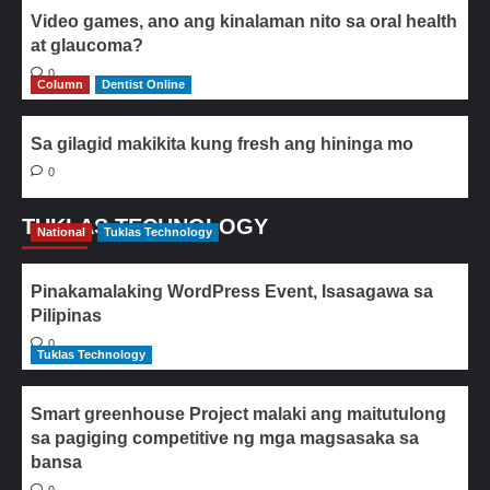
Video games, ano ang kinalaman nito sa oral health
at glaucoma?
0
Column
Dentist Online
Sa gilagid makikita kung fresh ang hininga mo
0
TUKLAS TECHNOLOGY
National
Tuklas Technology
Pinakamalaking WordPress Event, Isasagawa sa
Pilipinas
0
Tuklas Technology
Smart greenhouse Project malaki ang maitutulong
sa pagiging competitive ng mga magsasaka sa
bansa