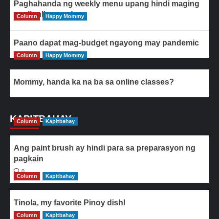
Paghahanda ng weekly menu upang hindi maging
paulit-ulit ang ulam
Column
Happy Mommy
Paano dapat mag-budget ngayong may pandemic
Column
Happy Mommy
Mommy, handa ka na ba sa online classes?
KAPITBAHAY
Column
Kapitbahay
Ang paint brush ay hindi para sa preparasyon ng
pagkain
0
Column
Kapitbahay
Tinola, my favorite Pinoy dish!
Column
0
Kapitbahay