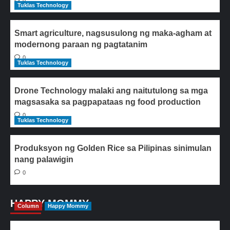
0
Tuklas Technology
Smart agriculture, nagsusulong ng maka-agham at
modernong paraan ng pagtatanim
0
Tuklas Technology
Drone Technology malaki ang naitutulong sa mga
magsasaka sa pagpapataas ng food production
0
Tuklas Technology
Produksyon ng Golden Rice sa Pilipinas sinimulan
nang palawigin
0
HAPPY MOMMY
Column
Happy Mommy