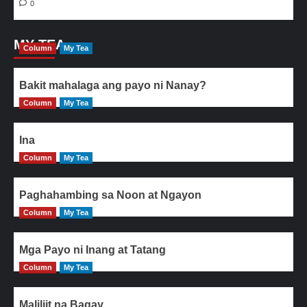
0
MY TEA
Column
My Tea
Bakit mahalaga ang payo ni Nanay?
Column
My Tea
Ina
Column
My Tea
Paghahambing sa Noon at Ngayon
Column
My Tea
Mga Payo ni Inang at Tatang
Column
My Tea
Maliliit na Bagay