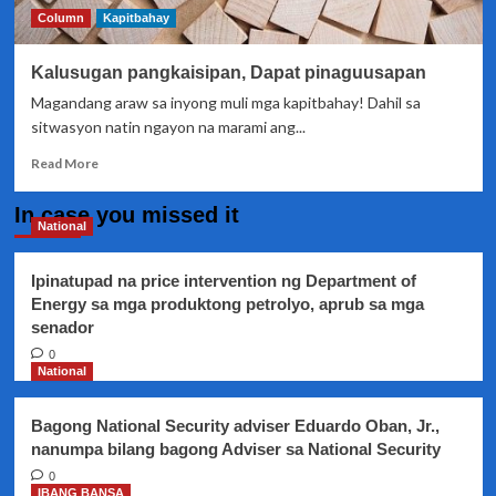
Column
Kapitbahay
Kalusugan pangkaisipan, Dapat pinaguusapan
Magandang araw sa inyong muli mga kapitbahay! Dahil sa
sitwasyon natin ngayon na marami ang...
Read
Read More
more
about
In case you missed it
Kalusugan
National
pangkaisipan,
Dapat
Ipinatupad na price intervention ng Department of
pinaguusapan
Energy sa mga produktong petrolyo, aprub sa mga
senador
0
National
Bagong National Security adviser Eduardo Oban, Jr.,
nanumpa bilang bagong Adviser sa National Security
0
IBANG BANSA