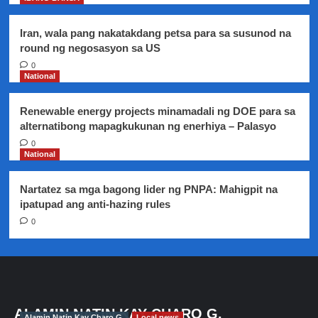
Iran, wala pang nakatakdang petsa para sa susunod na
round ng negosasyon sa US
0
National
Renewable energy projects minamadali ng DOE para sa
alternatibong mapagkukunan ng enerhiya – Palasyo
0
National
Nartatez sa mga bagong lider ng PNPA: Mahigpit na
ipatupad ang anti-hazing rules
0
ALAMIN NATIN KAY CHARO G.
Alamin Natin Kay Charo G.
Local news