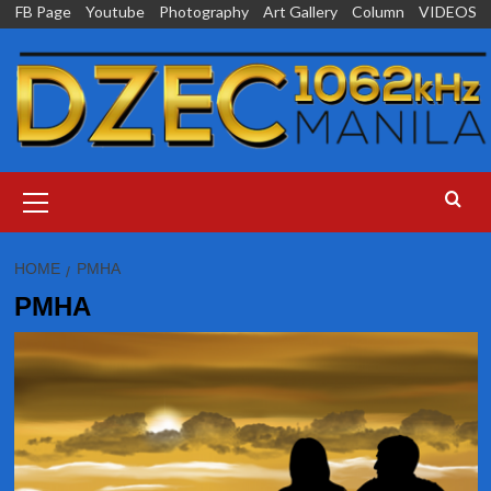
Skip
FB Page
Youtube
Photography
Art Gallery
Column
VIDEOS
to
content
Primary
Menu
HOME
PMHA
PMHA