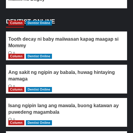
DENTIST ONLINE
Column
Dentist Online
Tooth decay ni baby maiiwasan kapag maagap si
Mommy
0
Column
Dentist Online
Ang sakit ng ngipin ay babala, huwag hintaying
mamaga
0
Column
Dentist Online
Isang ngipin lang ang mawala, buong katawan ay
puwedeng magambala
0
Column
Dentist Online