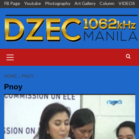
Skip
FB Page
Youtube
Photography
Art Gallery
Column
VIDEOS
to
content
Primary
Menu
HOME
PNOY
Pnoy