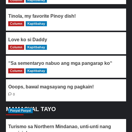
Column
Kapitbahay
Tinola, my favorite Pinoy dish!
Column
0
Kapitbahay
Love ko si Daddy
Column
0
Kapitbahay
“Sa sementaryo nabuo ang mga pangarap ko“
Column
0
Kapitbahay
Ooops, bawal magsayang ng pagkain!
0
MAMASYAL TAYO
Pasyal Pasyal
Turismo sa Northern Mindanao, unti-unti nang