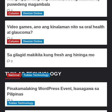
puwedeng magambala
0
Column
Dentist Online
Video games, ano ang kinalaman nito sa oral health
at glaucoma?
0
Column
Dentist Online
Sa gilagid makikita kung fresh ang hininga mo
0
TUKLAS TECHNOLOGY
National
Tuklas Technology
Pinakamalaking WordPress Event, Isasagawa sa
Pilipinas
0
Tuklas Technology