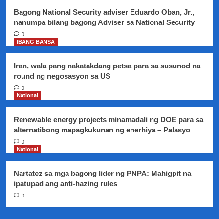
Bagong National Security adviser Eduardo Oban, Jr.,
nanumpa bilang bagong Adviser sa National Security
0
IBANG BANSA
Iran, wala pang nakatakdang petsa para sa susunod na
round ng negosasyon sa US
0
National
Renewable energy projects minamadali ng DOE para sa
alternatibong mapagkukunan ng enerhiya – Palasyo
0
National
Nartatez sa mga bagong lider ng PNPA: Mahigpit na
ipatupad ang anti-hazing rules
0