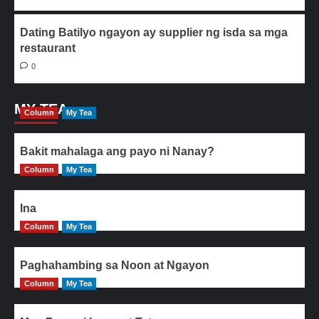
Dating Batilyo ngayon ay supplier ng isda sa mga
restaurant
0
MY TEA
Column
My Tea
Bakit mahalaga ang payo ni Nanay?
Column
My Tea
Ina
Column
My Tea
Paghahambing sa Noon at Ngayon
Column
My Tea