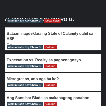
ALAMIN NATIN KAY CHARO G.
Alamin Natin Kay Charo G.
Local news
Bataan, nagdeklara ng State of Calamity dahil sa
ASF
0
Alamin Natin Kay Charo G.
Column
Expectation vs. Reality sa pagnenegosyo
Alamin Natin Kay Charo G.
0
Column
Microgreens, ano nga ba ito?
Alamin Natin Kay Charo G.
0
Column
Ang Sansibar Blade sa makabagong panahon
Alamin Natin Kay Charo G.
0
Column