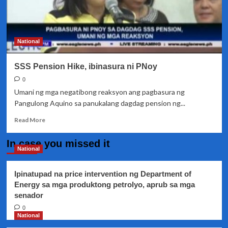
National
SSS Pension Hike, ibinasura ni PNoy
0
Umani ng mga negatibong reaksyon ang pagbasura ng
Pangulong Aquino sa panukalang dagdag pension ng...
Read
Read More
more
about
In case you missed it
SSS
National
Pension
Hike,
Ipinatupad na price intervention ng Department of
ibinasura
Energy sa mga produktong petrolyo, aprub sa mga
ni
senador
PNoy
0
National