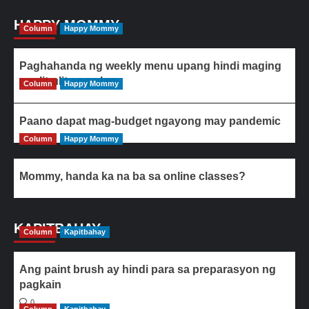
HAPPY MOMMY
Column
Happy Mommy
Paghahanda ng weekly menu upang hindi maging
paulit-ulit ang ulam
Column
Happy Mommy
Paano dapat mag-budget ngayong may pandemic
Column
Happy Mommy
Mommy, handa ka na ba sa online classes?
KAPITBAHAY
Column
Kapitbahay
Ang paint brush ay hindi para sa preparasyon ng
pagkain
0