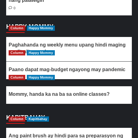
nang palawigin
0
HAPPY MOMMY
Column
Happy Mommy
Paghahanda ng weekly menu upang hindi maging
paulit-ulit ang ulam
Column
Happy Mommy
Paano dapat mag-budget ngayong may pandemic
Column
Happy Mommy
Mommy, handa ka na ba sa online classes?
KAPITBAHAY
Column
Kapitbahay
Ang paint brush ay hindi para sa preparasyon ng