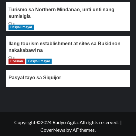
Turismo sa Northern Mindanao, unti-unti nang
sumisigla
0
Pasyal Pasyal
Ilang tourism establishment at sites sa Bukidnon
nakakabawi na
0
Column
Pasyal Pasyal
Pasyal tayo sa Siquijor
Copyright ©2024 Radyo Agila. All rights reserved..
|
CoverNews
by AF themes.