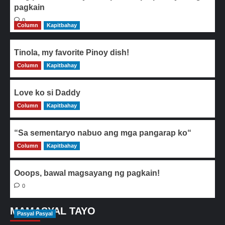
pagkain
0
Column
Kapitbahay
Tinola, my favorite Pinoy dish!
Column
0
Kapitbahay
Love ko si Daddy
Column
0
Kapitbahay
“Sa sementaryo nabuo ang mga pangarap ko“
Column
0
Kapitbahay
Ooops, bawal magsayang ng pagkain!
0
MAMASYAL TAYO
Pasyal Pasyal