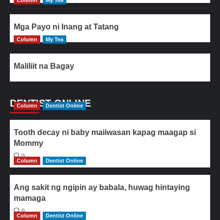
Column
My Tea
Mga Payo ni Inang at Tatang
Column
My Tea
Maliliit na Bagay
DENTIST ONLINE
Column
Dentist Online
Tooth decay ni baby maiiwasan kapag maagap si
Mommy
0
Column
Dentist Online
Ang sakit ng ngipin ay babala, huwag hintaying
mamaga
0
Column
Dentist Online