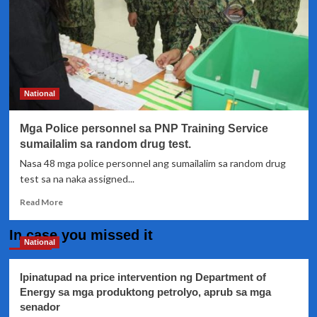
National
Mga Police personnel sa PNP Training Service
sumailalim sa random drug test.
Nasa 48 mga police personnel ang sumailalim sa random drug
test sa na naka assigned...
Read
Read More
more
about
In case you missed it
Mga
National
Police
personnel
Ipinatupad na price intervention ng Department of
sa
Energy sa mga produktong petrolyo, aprub sa mga
PNP
senador
Training