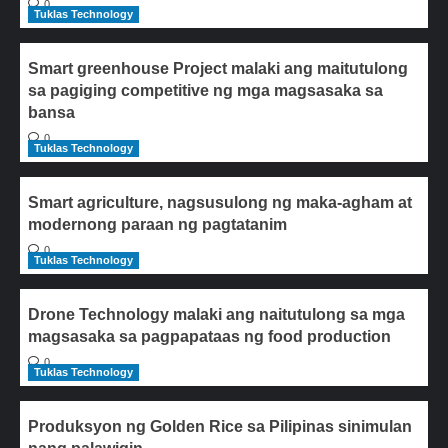
0
Tuklas Technology
Smart greenhouse Project malaki ang maitutulong
sa pagiging competitive ng mga magsasaka sa
bansa
0
Tuklas Technology
Smart agriculture, nagsusulong ng maka-agham at
modernong paraan ng pagtatanim
0
Tuklas Technology
Drone Technology malaki ang naitutulong sa mga
magsasaka sa pagpapataas ng food production
0
Tuklas Technology
Produksyon ng Golden Rice sa Pilipinas sinimulan