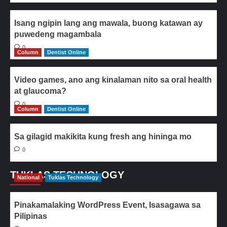
Isang ngipin lang ang mawala, buong katawan ay
puwedeng magambala
0
Column
Dentist Online
Video games, ano ang kinalaman nito sa oral health
at glaucoma?
0
Column
Dentist Online
Sa gilagid makikita kung fresh ang hininga mo
0
TUKLAS TECHNOLOGY
National
Tuklas Technology
Pinakamalaking WordPress Event, Isasagawa sa
Pilipinas