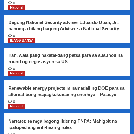
Service
0
sumailalim
National
sa
random
Bagong National Security adviser Eduardo Oban, Jr.,
drug
nanumpa bilang bagong Adviser sa National Security
test.
0
IBANG BANSA
Iran, wala pang nakatakdang petsa para sa susunod na
round ng negosasyon sa US
0
National
Renewable energy projects minamadali ng DOE para sa
alternatibong mapagkukunan ng enerhiya – Palasyo
0
National
Nartatez sa mga bagong lider ng PNPA: Mahigpit na
ipatupad ang anti-hazing rules