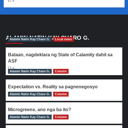
0
ALAMIN NATIN KAY CHARO G.
Alamin Natin Kay Charo G.
Local news
Bataan, nagdeklara ng State of Calamity dahil sa
ASF
0
Alamin Natin Kay Charo G.
Column
Expectation vs. Reality sa pagnenegosyo
Alamin Natin Kay Charo G.
0
Column
Microgreens, ano nga ba ito?
Alamin Natin Kay Charo G.
0
Column