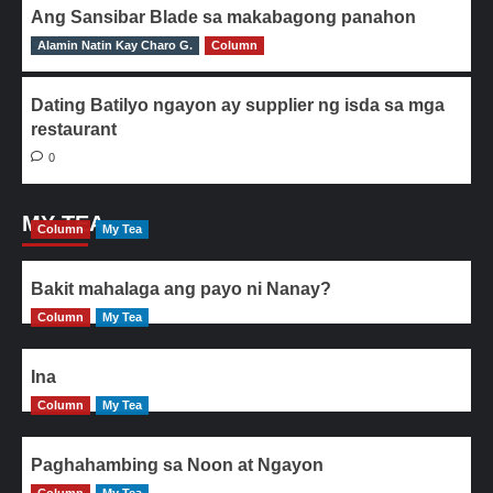
Ang Sansibar Blade sa makabagong panahon
Alamin Natin Kay Charo G.
0
Column
Dating Batilyo ngayon ay supplier ng isda sa mga
restaurant
0
MY TEA
Column
My Tea
Bakit mahalaga ang payo ni Nanay?
Column
My Tea
Ina
Column
My Tea
Paghahambing sa Noon at Ngayon