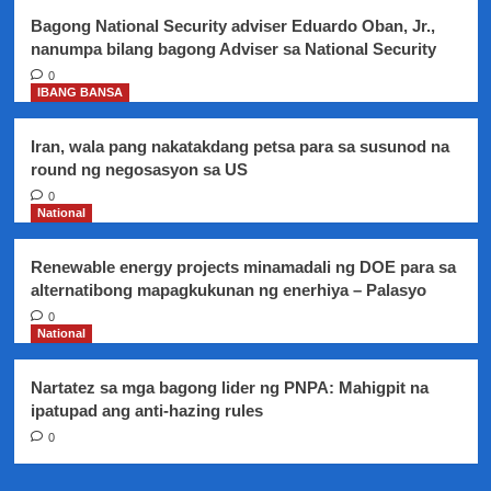
ng
Bagong National Security adviser Eduardo Oban, Jr.,
BOC
nanumpa bilang bagong Adviser sa National Security
0
IBANG BANSA
Iran, wala pang nakatakdang petsa para sa susunod na
round ng negosasyon sa US
0
National
Renewable energy projects minamadali ng DOE para sa
alternatibong mapagkukunan ng enerhiya – Palasyo
0
National
Nartatez sa mga bagong lider ng PNPA: Mahigpit na
ipatupad ang anti-hazing rules
0