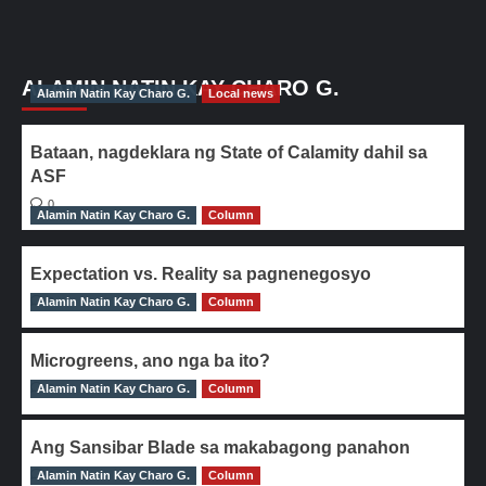
ALAMIN NATIN KAY CHARO G.
Alamin Natin Kay Charo G.
Local news
Bataan, nagdeklara ng State of Calamity dahil sa
ASF
0
Alamin Natin Kay Charo G.
Column
Expectation vs. Reality sa pagnenegosyo
Alamin Natin Kay Charo G.
0
Column
Microgreens, ano nga ba ito?
Alamin Natin Kay Charo G.
0
Column
Ang Sansibar Blade sa makabagong panahon
Alamin Natin Kay Charo G.
0
Column