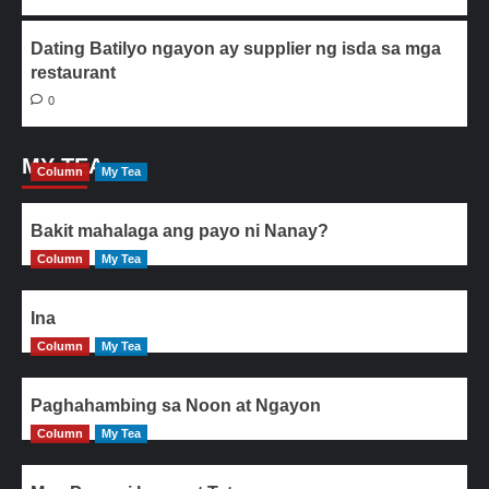
Dating Batilyo ngayon ay supplier ng isda sa mga
restaurant
0
MY TEA
Column
My Tea
Bakit mahalaga ang payo ni Nanay?
Column
My Tea
Ina
Column
My Tea
Paghahambing sa Noon at Ngayon
Column
My Tea