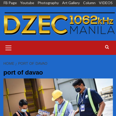
Skip
FB Page
Youtube
Photography
Art Gallery
Column
VIDEOS
to
content
Primary
Menu
HOME
PORT OF DAVAO
port of davao