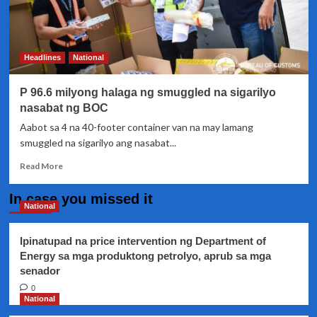
Headlines
National
P 96.6 milyong halaga ng smuggled na sigarilyo
nasabat ng BOC
Aabot sa 4 na 40-footer container van na may lamang
smuggled na sigarilyo ang nasabat...
Read
Read More
more
about
In case you missed it
P
National
96.6
milyong
Ipinatupad na price intervention ng Department of
halaga
Energy sa mga produktong petrolyo, aprub sa mga
ng
senador
smuggled
na
0
sigarilyo
National
nasabat