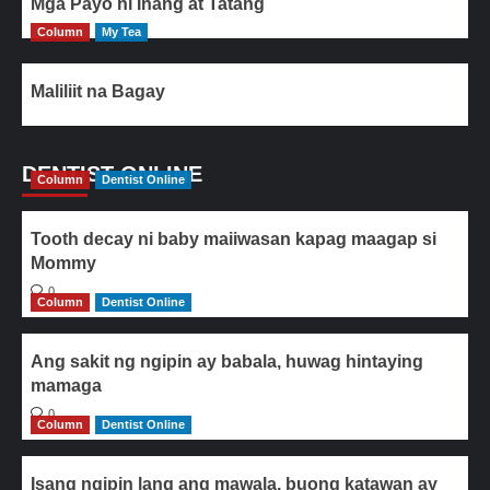
Mga Payo ni Inang at Tatang
Column
My Tea
Maliliit na Bagay
DENTIST ONLINE
Column
Dentist Online
Tooth decay ni baby maiiwasan kapag maagap si
Mommy
0
Column
Dentist Online
Ang sakit ng ngipin ay babala, huwag hintaying
mamaga
0
Column
Dentist Online
Isang ngipin lang ang mawala, buong katawan ay