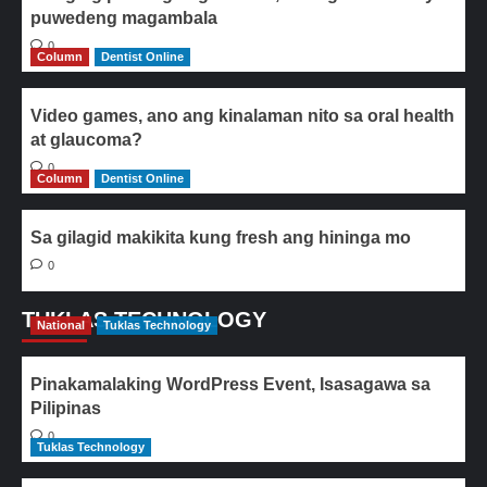
puwedeng magambala
0
Column
Dentist Online
Video games, ano ang kinalaman nito sa oral health
at glaucoma?
0
Column
Dentist Online
Sa gilagid makikita kung fresh ang hininga mo
0
TUKLAS TECHNOLOGY
National
Tuklas Technology
Pinakamalaking WordPress Event, Isasagawa sa
Pilipinas
0
Tuklas Technology