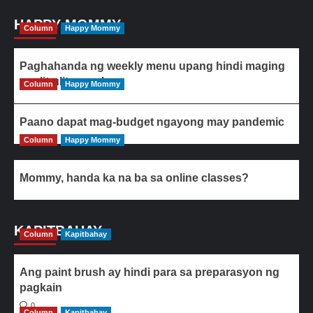
HAPPY MOMMY
Column
Happy Mommy
Paghahanda ng weekly menu upang hindi maging
paulit-ulit ang ulam
Column
Happy Mommy
Paano dapat mag-budget ngayong may pandemic
Column
Happy Mommy
Mommy, handa ka na ba sa online classes?
KAPITBAHAY
Column
Kapitbahay
Ang paint brush ay hindi para sa preparasyon ng
pagkain
0
Column
Kapitbahay