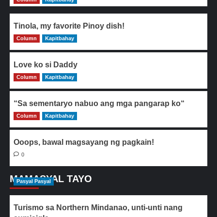
Tinola, my favorite Pinoy dish!
Column
0
Kapitbahay
Love ko si Daddy
Column
0
Kapitbahay
“Sa sementaryo nabuo ang mga pangarap ko“
Column
0
Kapitbahay
Ooops, bawal magsayang ng pagkain!
0
MAMASYAL TAYO
Pasyal Pasyal
Turismo sa Northern Mindanao, unti-unti nang