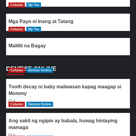
Column
My Tea
Mga Payo ni Inang at Tatang
Column
My Tea
Maliliit na Bagay
DENTIST ONLINE
Column
Dentist Online
Tooth decay ni baby maiiwasan kapag maagap si
Mommy
0
Column
Dentist Online
Ang sakit ng ngipin ay babala, huwag hintaying
mamaga
0