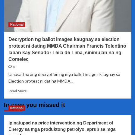
National
Decryption ng ballot images kaugnay sa election
protest ni dating MMDA Chairman Francis Tolentino
laban kay Senador Leila de Lima, sinimulan na ng
Comelec
0
Umusad na ang decryption ng mga ballot images kaugnay sa
Election protest ni dating MMDA...
Read
Read More
more
about
In case you missed it
Decryption
National
ng
ballot
Ipinatupad na price intervention ng Department of
images
Energy sa mga produktong petrolyo, aprub sa mga
kaugnay