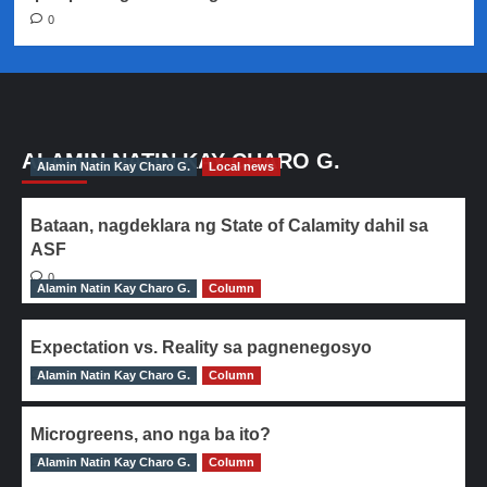
0
ALAMIN NATIN KAY CHARO G.
Alamin Natin Kay Charo G.
Local news
Bataan, nagdeklara ng State of Calamity dahil sa
ASF
0
Alamin Natin Kay Charo G.
Column
Expectation vs. Reality sa pagnenegosyo
Alamin Natin Kay Charo G.
0
Column
Microgreens, ano nga ba ito?
Alamin Natin Kay Charo G.
0
Column