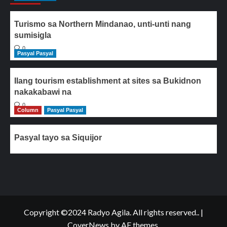
Turismo sa Northern Mindanao, unti-unti nang
sumisigla
0
Pasyal Pasyal
Ilang tourism establishment at sites sa Bukidnon
nakakabawi na
0
Column
Pasyal Pasyal
Pasyal tayo sa Siquijor
Copyright ©2024 Radyo Agila. All rights reserved..
|
CoverNews
by AF themes.