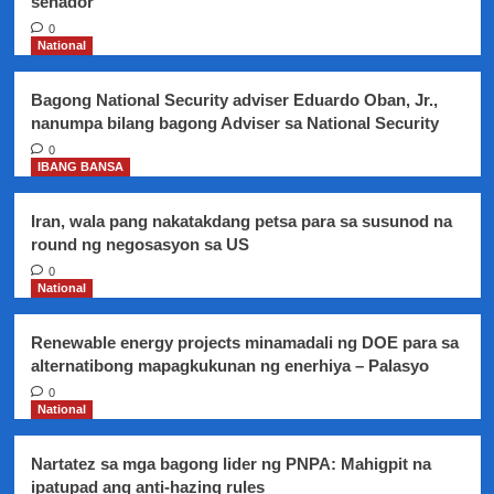
senador
sa
election
0
protest
National
ni
dating
Bagong National Security adviser Eduardo Oban, Jr.,
MMDA
nanumpa bilang bagong Adviser sa National Security
Chairman
Francis
0
IBANG BANSA
Tolentino
laban
kay
Iran, wala pang nakatakdang petsa para sa susunod na
Senador
round ng negosasyon sa US
Leila
0
de
National
Lima,
sinimulan
na
Renewable energy projects minamadali ng DOE para sa
ng
alternatibong mapagkukunan ng enerhiya – Palasyo
Comelec
0
National
Nartatez sa mga bagong lider ng PNPA: Mahigpit na
ipatupad ang anti-hazing rules