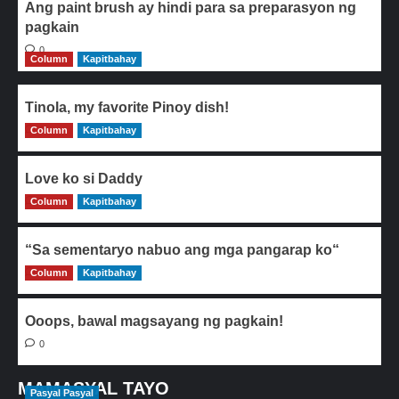
Ang paint brush ay hindi para sa preparasyon ng
pagkain
0
Column
Kapitbahay
Tinola, my favorite Pinoy dish!
Column
0
Kapitbahay
Love ko si Daddy
Column
0
Kapitbahay
“Sa sementaryo nabuo ang mga pangarap ko“
Column
0
Kapitbahay
Ooops, bawal magsayang ng pagkain!
0
MAMASYAL TAYO
Pasyal Pasyal