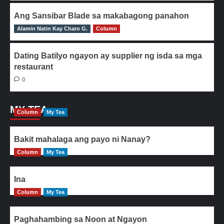
Ang Sansibar Blade sa makabagong panahon
Alamin Natin Kay Charo G.
0
Column
Dating Batilyo ngayon ay supplier ng isda sa mga
restaurant
0
MY TEA
Column
My Tea
Bakit mahalaga ang payo ni Nanay?
Column
My Tea
Ina
Column
My Tea
Paghahambing sa Noon at Ngayon