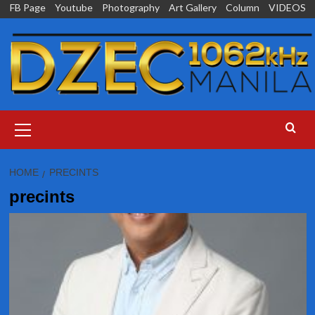
Skip
FB Page
Youtube
Photography
Art Gallery
Column
VIDEOS
to
content
Primary
Menu
HOME
PRECINTS
precints