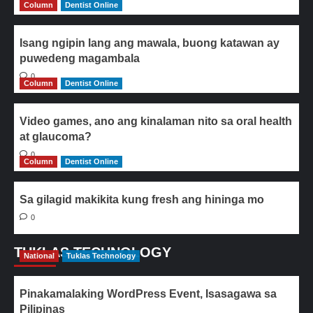
Column
Dentist Online
Isang ngipin lang ang mawala, buong katawan ay
puwedeng magambala
0
Column
Dentist Online
Video games, ano ang kinalaman nito sa oral health
at glaucoma?
0
Column
Dentist Online
Sa gilagid makikita kung fresh ang hininga mo
0
TUKLAS TECHNOLOGY
National
Tuklas Technology
Pinakamalaking WordPress Event, Isasagawa sa
Pilipinas