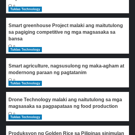
0
Tuklas Technology
Smart greenhouse Project malaki ang maitutulong
sa pagiging competitive ng mga magsasaka sa
bansa
0
Tuklas Technology
Smart agriculture, nagsusulong ng maka-agham at
modernong paraan ng pagtatanim
0
Tuklas Technology
Drone Technology malaki ang naitutulong sa mga
magsasaka sa pagpapataas ng food production
0
Tuklas Technology
Produksyon ng Golden Rice sa Pilipinas sinimulan