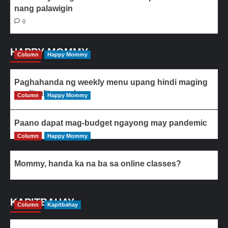
nang palawigin
0
HAPPY MOMMY
Column
Happy Mommy
Paghahanda ng weekly menu upang hindi maging
paulit-ulit ang ulam
Column
Happy Mommy
Paano dapat mag-budget ngayong may pandemic
Column
Happy Mommy
Mommy, handa ka na ba sa online classes?
KAPITBAHAY
Column
Kapitbahay