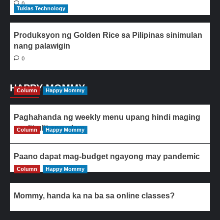
0
Tuklas Technology
Produksyon ng Golden Rice sa Pilipinas sinimulan
nang palawigin
0
HAPPY MOMMY
Column
Happy Mommy
Paghahanda ng weekly menu upang hindi maging
paulit-ulit ang ulam
Column
Happy Mommy
Paano dapat mag-budget ngayong may pandemic
Column
Happy Mommy
Mommy, handa ka na ba sa online classes?