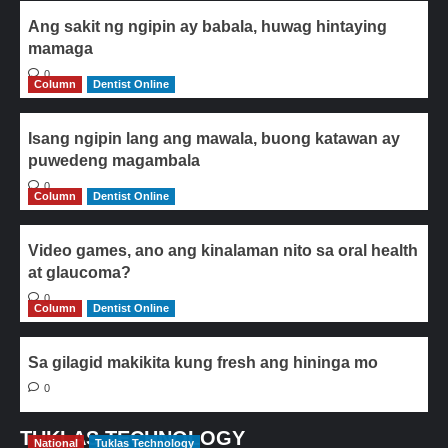
Ang sakit ng ngipin ay babala, huwag hintaying
mamaga
0
Column
Dentist Online
Isang ngipin lang ang mawala, buong katawan ay
puwedeng magambala
0
Column
Dentist Online
Video games, ano ang kinalaman nito sa oral health
at glaucoma?
0
Column
Dentist Online
Sa gilagid makikita kung fresh ang hininga mo
0
TUKLAS TECHNOLOGY
National
Tuklas Technology