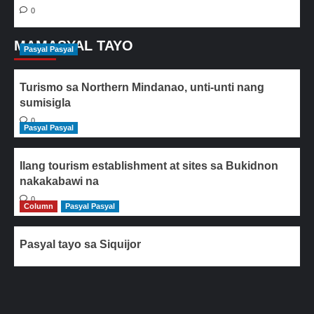
0
MAMASYAL TAYO
Pasyal Pasyal
Turismo sa Northern Mindanao, unti-unti nang
sumisigla
0
Pasyal Pasyal
Ilang tourism establishment at sites sa Bukidnon
nakakabawi na
0
Column
Pasyal Pasyal
Pasyal tayo sa Siquijor