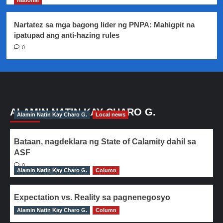
National
Nartatez sa mga bagong lider ng PNPA: Mahigpit na
ipatupad ang anti-hazing rules
0
ALAMIN NATIN KAY CHARO G.
Alamin Natin Kay Charo G.
Local news
Bataan, nagdeklara ng State of Calamity dahil sa
ASF
0
Alamin Natin Kay Charo G.
Column
Expectation vs. Reality sa pagnenegosyo
Alamin Natin Kay Charo G.
0
Column