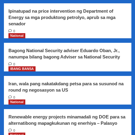
Duterte
hands
Ipinatupad na price intervention ng Department of
off
Energy sa mga produktong petrolyo, aprub sa mga
sa
senador
impeachment
complaint
0
laban
National
kay
Chief
Bagong National Security adviser Eduardo Oban, Jr.,
Justice
nanumpa bilang bagong Adviser sa National Security
Maria
Lourdes
0
IBANG BANSA
Sereno
Iran, wala pang nakatakdang petsa para sa susunod na
round ng negosasyon sa US
0
National
Renewable energy projects minamadali ng DOE para sa
alternatibong mapagkukunan ng enerhiya – Palasyo
0