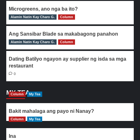
Microgreens, ano nga ba ito?
Alamin Natin Kay Charo G.
0
Column
Ang Sansibar Blade sa makabagong panahon
Alamin Natin Kay Charo G.
0
Column
Dating Batilyo ngayon ay supplier ng isda sa mga
restaurant
0
MY TEA
Column
My Tea
Bakit mahalaga ang payo ni Nanay?
Column
My Tea
Ina