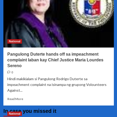
National
Pangulong Duterte hands off sa impeachment
complaint laban kay Chief Justice Maria Lourdes
Sereno
0
Hindi makikialam si Pangulong Rodrigo Duterte sa
impeachment complaint na isinampa ng grupong Volounteers
Against...
Read
Read More
more
about
In case you missed it
Pangulong
National