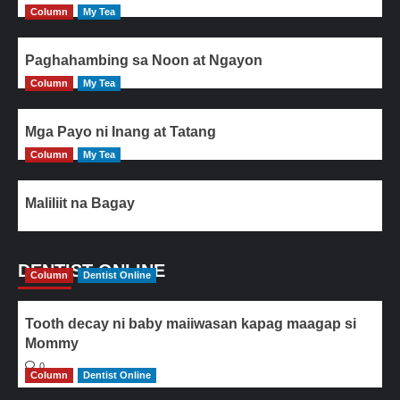
Column
My Tea
Paghahambing sa Noon at Ngayon
Column
My Tea
Mga Payo ni Inang at Tatang
Column
My Tea
Maliliit na Bagay
DENTIST ONLINE
Column
Dentist Online
Tooth decay ni baby maiiwasan kapag maagap si
Mommy
0
Column
Dentist Online