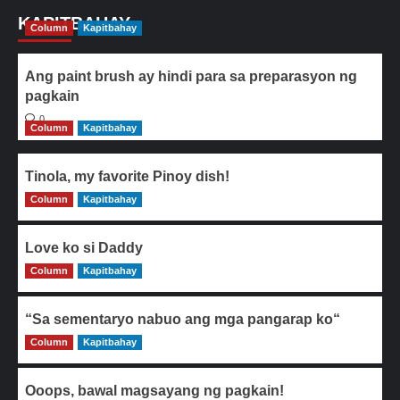
KAPITBAHAY
Column
Kapitbahay
Ang paint brush ay hindi para sa preparasyon ng
pagkain
0
Column
Kapitbahay
Tinola, my favorite Pinoy dish!
Column
0
Kapitbahay
Love ko si Daddy
Column
0
Kapitbahay
“Sa sementaryo nabuo ang mga pangarap ko“
Column
0
Kapitbahay
Ooops, bawal magsayang ng pagkain!