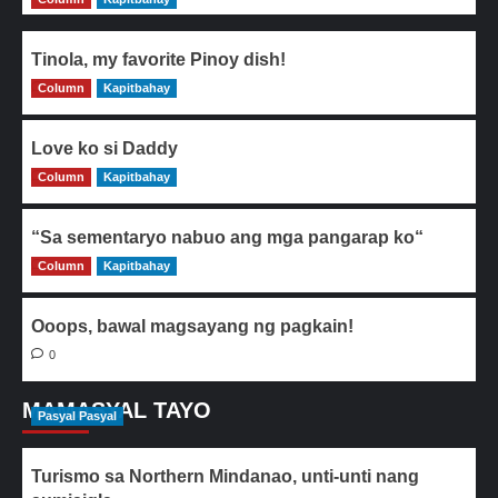
Tinola, my favorite Pinoy dish!
Column
0
Kapitbahay
Love ko si Daddy
Column
0
Kapitbahay
“Sa sementaryo nabuo ang mga pangarap ko“
Column
0
Kapitbahay
Ooops, bawal magsayang ng pagkain!
0
MAMASYAL TAYO
Pasyal Pasyal
Turismo sa Northern Mindanao, unti-unti nang