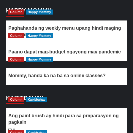
HAPPY MOMMY
Column
Happy Mommy
Paghahanda ng weekly menu upang hindi maging
paulit-ulit ang ulam
Column
Happy Mommy
Paano dapat mag-budget ngayong may pandemic
Column
Happy Mommy
Mommy, handa ka na ba sa online classes?
KAPITBAHAY
Column
Kapitbahay
Ang paint brush ay hindi para sa preparasyon ng
pagkain
0
Column
Kapitbahay