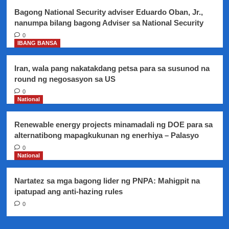
sa
Bagong National Security adviser Eduardo Oban, Jr.,
2021
nanumpa bilang bagong Adviser sa National Security
0
IBANG BANSA
Iran, wala pang nakatakdang petsa para sa susunod na
round ng negosasyon sa US
0
National
Renewable energy projects minamadali ng DOE para sa
alternatibong mapagkukunan ng enerhiya – Palasyo
0
National
Nartatez sa mga bagong lider ng PNPA: Mahigpit na
ipatupad ang anti-hazing rules
0