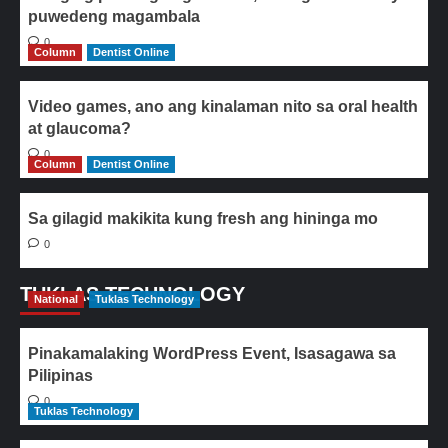
puwedeng magambala
0
Column
Dentist Online
Video games, ano ang kinalaman nito sa oral health
at glaucoma?
0
Column
Dentist Online
Sa gilagid makikita kung fresh ang hininga mo
0
TUKLAS TECHNOLOGY
National
Tuklas Technology
Pinakamalaking WordPress Event, Isasagawa sa
Pilipinas
0
Tuklas Technology