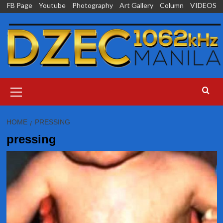
Skip
FB Page
Youtube
Photography
Art Gallery
Column
VIDEOS
to
content
Primary
Menu
HOME
PRESSING
pressing