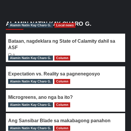
ALAMIN NATIN KAY CHARO G.
Alamin Natin Kay Charo G.
Local news
Bataan, nagdeklara ng State of Calamity dahil sa
ASF
0
Alamin Natin Kay Charo G.
Column
Expectation vs. Reality sa pagnenegosyo
Alamin Natin Kay Charo G.
0
Column
Microgreens, ano nga ba ito?
Alamin Natin Kay Charo G.
0
Column
Ang Sansibar Blade sa makabagong panahon
Alamin Natin Kay Charo G.
0
Column