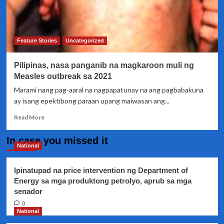
Feature Stories
Uncategorized
Pilipinas, nasa panganib na magkaroon muli ng
Measles outbreak sa 2021
Marami nang pag-aaral na nagpapatunay na ang pagbabakuna
ay isang epektibong paraan upang maiwasan ang...
Read
Read More
more
about
In case you missed it
Pilipinas,
National
nasa
panganib
Ipinatupad na price intervention ng Department of
na
Energy sa mga produktong petrolyo, aprub sa mga
magkaroon
senador
muli
ng
0
Measles
National
outbreak