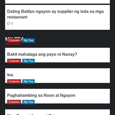
Dating Batilyo ngayon ay supplier ng isda sa mga
restaurant
0
MY TEA
Column
My Tea
Bakit mahalaga ang payo ni Nanay?
Column
My Tea
Ina
Column
My Tea
Paghahambing sa Noon at Ngayon
Column
My Tea