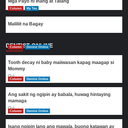
Mga Payo ni Inang at Tatang
Column
My Tea
Maliliit na Bagay
DENTIST ONLINE
Column
Dentist Online
Tooth decay ni baby maiiwasan kapag maagap si
Mommy
0
Column
Dentist Online
Ang sakit ng ngipin ay babala, huwag hintaying
mamaga
0
Column
Dentist Online
Isang ngipin lang ang mawala, buong katawan ay