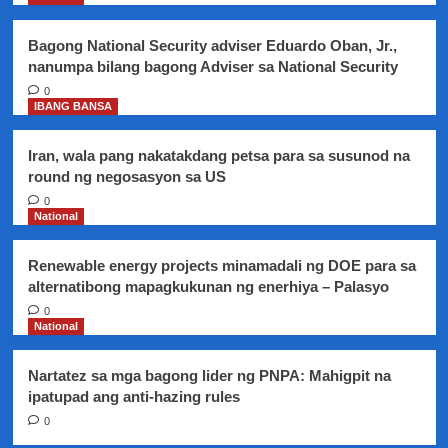
protected
area
Bagong National Security adviser Eduardo Oban, Jr.,
sa
nanumpa bilang bagong Adviser sa National Security
Antipolo
City,
0
IBANG BANSA
sinampahan
ng
mga
Iran, wala pang nakatakdang petsa para sa susunod na
reklamo
round ng negosasyon sa US
ng
0
NBI
National
sa
DOJ
Renewable energy projects minamadali ng DOE para sa
alternatibong mapagkukunan ng enerhiya – Palasyo
0
National
Nartatez sa mga bagong lider ng PNPA: Mahigpit na
ipatupad ang anti-hazing rules
0