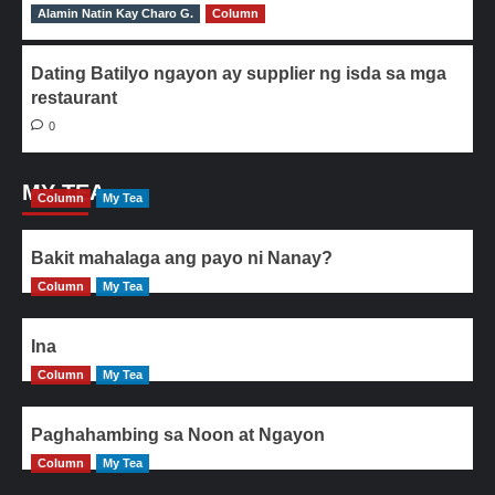
Alamin Natin Kay Charo G.
0
Column
Dating Batilyo ngayon ay supplier ng isda sa mga
restaurant
0
MY TEA
Column
My Tea
Bakit mahalaga ang payo ni Nanay?
Column
My Tea
Ina
Column
My Tea
Paghahambing sa Noon at Ngayon
Column
My Tea