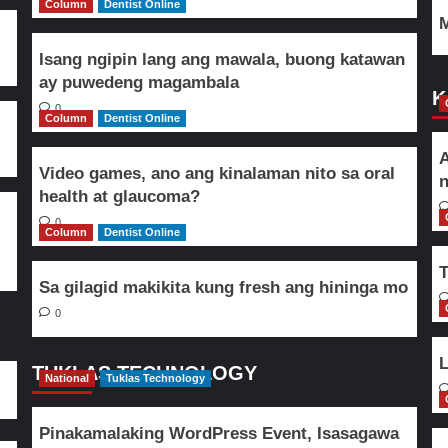
Column
Dentist Online
M
Isang ngipin lang ang mawala, buong katawan
ay puwedeng magambala
K
0
Column
Dentist Online
A
Video games, ano ang kinalaman nito sa oral
n
health at glaucoma?
0
Column
Dentist Online
T
Sa gilagid makikita kung fresh ang hininga mo
0
L
TUKLAS TECHNOLOGY
National
Tuklas Technology
Pinakamalaking WordPress Event, Isasagawa