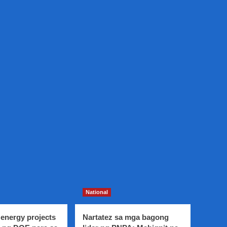
National
energy projects
Nartatez sa mga bagong