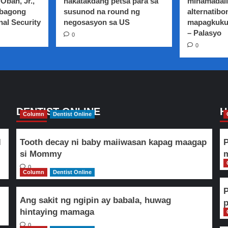
Oban, Jr.,
nakatakdang petsa para sa
minamadali
 bagong
susunod na round ng
alternatibo
nal Security
negosasyon sa US
mapagkuku
– Palasyo
0
0
DENTIST ONLINE
H
Column
Dentist Online
l
Tooth decay ni baby maiiwasan kapag maagap
P
si Mommy
m
0
Column
Dentist Online
Ang sakit ng ngipin ay babala, huwag
hintaying mamaga
0