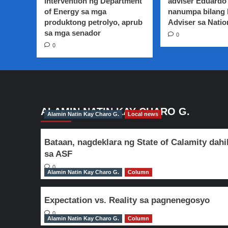
intervention ng Department
adviser Eduardo 
ginunita
of Energy sa mga
nanumpa bilang
produktong petrolyo, aprub
Adviser sa Natio
sa mga senador
0
0
ALAMIN NATIN KAY CHARO G.
Alamin Natin Kay Charo G.
Local news
Bataan, nagdeklara ng State of Calamity dahi
sa ASF
0
Alamin Natin Kay Charo G.
Column
Expectation vs. Reality sa pagnenegosyo
0
Alamin Natin Kay Charo G.
Column