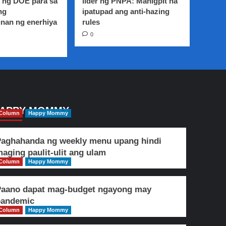
 ng DOE para sa
lider ng PNPA: Mahigpit na
ng
ipatupad ang anti-hazing
nan ng enerhiya
rules
0
APPY MOMMY
Column
Happy Mommy
aghahanda ng weekly menu upang hindi
aging paulit-ulit ang ulam
Column
Happy Mommy
Paano dapat mag-budget ngayong may
pandemic
Column
Happy Mommy