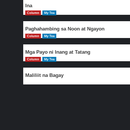
Ina
Column
My Tea
Paghahambing sa Noon at Ngayon
Column
My Tea
Mga Payo ni Inang at Tatang
Column
My Tea
Maliliit na Bagay