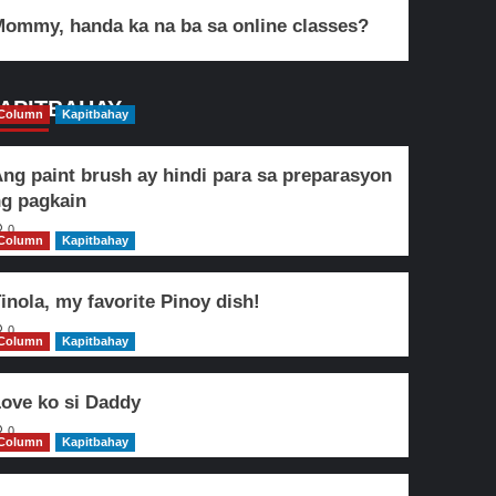
ommy, handa ka na ba sa online classes?
APITBAHAY
Column
Kapitbahay
ng paint brush ay hindi para sa preparasyon
g pagkain
0
Column
Kapitbahay
inola, my favorite Pinoy dish!
0
Column
Kapitbahay
ove ko si Daddy
0
Column
Kapitbahay