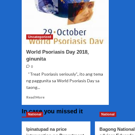
Uncategorized
World Psoriasis Day 2018,
ginunita
0
“Treat Psoriasis seriously”., ito ang tema
ng paggunita sa World Psoriasis Day sa
taong...
Read
Read More
more
about
In case you missed it
World
National
National
Psoriasis
Day
Ipinatupad na price
Bagong National
2018,