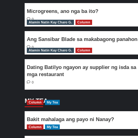
Microgreens, ano nga ba ito?
0
Alamin Natin Kay Charo G.
Column
Ang Sansibar Blade sa makabagong panahon
0
Alamin Natin Kay Charo G.
Column
Dating Batilyo ngayon ay supplier ng isda sa
mga restaurant
0
MY TEA
Column
My Tea
Bakit mahalaga ang payo ni Nanay?
Column
My Tea