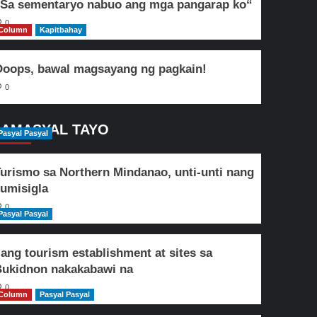
Sa sementaryo nabuo ang mga pangarap ko“
0
Column
Kapitbahay
oops, bawal magsayang ng pagkain!
0
AMASYAL TAYO
Pasyal Pasyal
urismo sa Northern Mindanao, unti-unti nang
umisigla
0
Pasyal Pasyal
lang tourism establishment at sites sa
ukidnon nakakabawi na
0
Column
Pasyal Pasyal