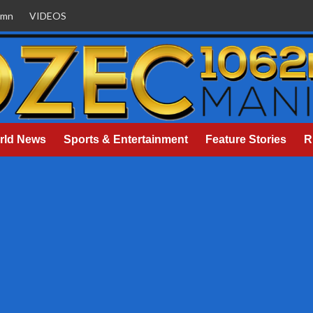
umn
VIDEOS
rld News
Sports & Entertainment
Feature Stories
R