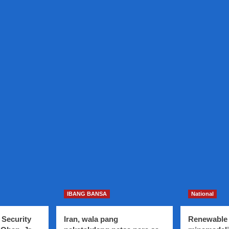
IBANG BANSA
National
 Security
Iran, wala pang
Renewable 