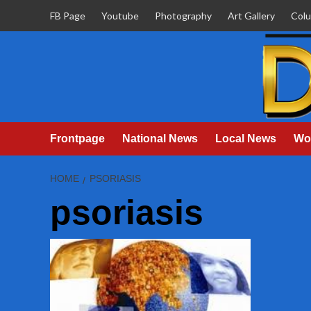
Skip
FB Page
Youtube
Photography
Art Gallery
Col
to
content
Frontpage
National News
Local News
Wo
HOME
PSORIASIS
psoriasis