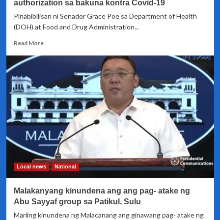
authorization sa bakuna kontra Covid-19
Pinabibilisan ni Senador Grace Poe sa Department of Health
(DOH) at Food and Drug Administration...
Read
Read More
more
about
FDA,
pinaglalabas
na
ng
Emergency
use
authorization
sa
bakuna
kontra
Covid-
Local news
National
19
Malakanyang kinundena ang ang pag- atake ng
Abu Sayyaf group sa Patikul, Sulu
Mariing kinundena ng Malacanang ang ginawang pag- atake ng