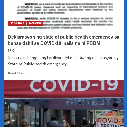
Headlines
National
Deklarasyon ng state of public health emergency sa
bansa dahil sa COVID-19 inalis na ni PBBM
0
Inalis na ni Pangulong Ferdinand Marcos Jr., ang deklarasyon ng
State of Public health emergency...
Read
Read More
more
about
Deklarasyon
ng
state
of
public
health
emergency
sa