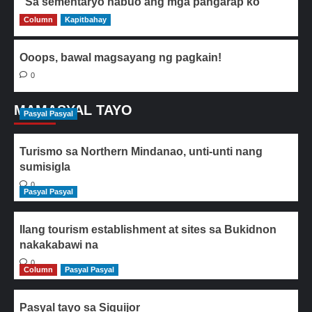
“Sa sementaryo nabuo ang mga pangarap ko“
Column
0
Kapitbahay
Ooops, bawal magsayang ng pagkain!
0
MAMASYAL TAYO
Pasyal Pasyal
Turismo sa Northern Mindanao, unti-unti nang
sumisigla
0
Pasyal Pasyal
Ilang tourism establishment at sites sa Bukidnon
nakakabawi na
0
Column
Pasyal Pasyal
Pasyal tayo sa Siquijor