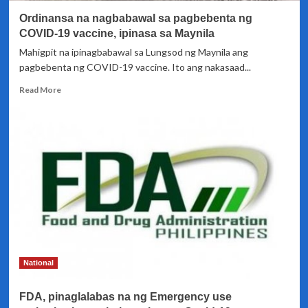
Senado
Ordinansa na nagbabawal sa pagbebenta ng
COVID-19 vaccine, ipinasa sa Maynila
Mahigpit na ipinagbabawal sa Lungsod ng Maynila ang
pagbebenta ng COVID-19 vaccine. Ito ang nakasaad...
Read
Read More
more
about
Ordinansa
na
nagbabawal
sa
pagbebenta
ng
COVID-
19
vaccine,
ipinasa
sa
National
Maynila
FDA, pinaglalabas na ng Emergency use