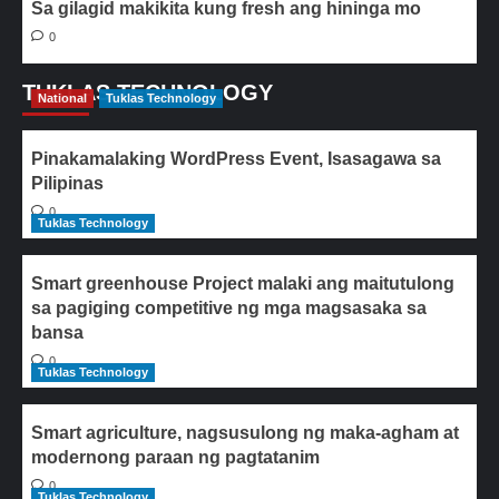
Sa gilagid makikita kung fresh ang hininga mo
0
TUKLAS TECHNOLOGY
National
Tuklas Technology
Pinakamalaking WordPress Event, Isasagawa sa
Pilipinas
0
Tuklas Technology
Smart greenhouse Project malaki ang maitutulong
sa pagiging competitive ng mga magsasaka sa
bansa
0
Tuklas Technology
Smart agriculture, nagsusulong ng maka-agham at
modernong paraan ng pagtatanim
0
Tuklas Technology