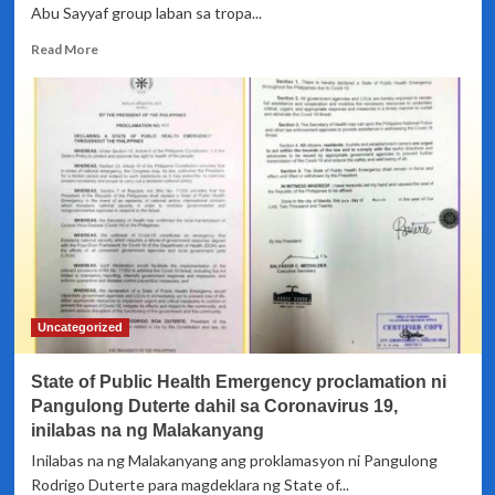
Abu Sayyaf group laban sa tropa...
Read
Read More
more
about
Malakanyang
kinundena
ang
ang
pag-
atake
ng
Abu
Sayyaf
group
sa
Uncategorized
Patikul,
Sulu
State of Public Health Emergency proclamation ni
Pangulong Duterte dahil sa Coronavirus 19,
inilabas na ng Malakanyang
Inilabas na ng Malakanyang ang proklamasyon ni Pangulong
Rodrigo Duterte para magdeklara ng State of...