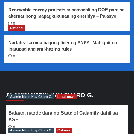
Renewable energy projects minamadali ng DOE para sa
alternatibong mapagkukunan ng enerhiya – Palasyo
0
National
Nartatez sa mga bagong lider ng PNPA: Mahigpit na
ipatupad ang anti-hazing rules
0
ALAMIN NATIN KAY CHARO G.
Alamin Natin Kay Charo G.
Local news
Bataan, nagdeklara ng State of Calamity dahil sa
ASF
0
Alamin Natin Kay Charo G.
Column