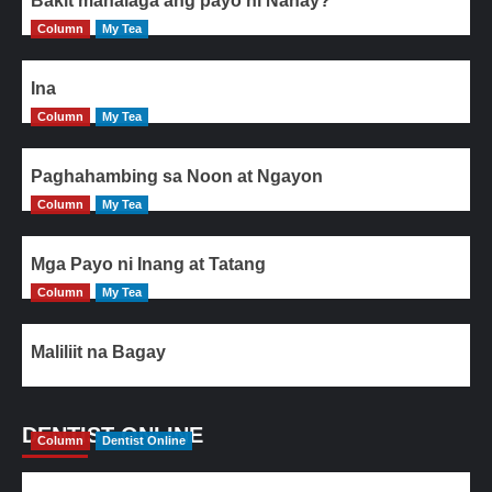
Bakit mahalaga ang payo ni Nanay?
Column
My Tea
Ina
Column
My Tea
Paghahambing sa Noon at Ngayon
Column
My Tea
Mga Payo ni Inang at Tatang
Column
My Tea
Maliliit na Bagay
DENTIST ONLINE
Column
Dentist Online