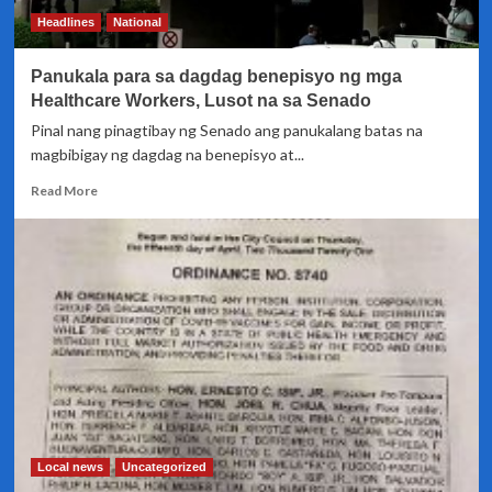
sa
Headlines
National
pagtatapos
ng
Panukala para sa dagdag benepisyo ng mga
termino
ni
Healthcare Workers, Lusot na sa Senado
Pangulong
Pinal nang pinagtibay ng Senado ang panukalang batas na
Duterte
magbibigay ng dagdag na benepisyo at...
Read
Read More
more
about
Panukala
para
sa
dagdag
benepisyo
ng
mga
Healthcare
Workers,
Lusot
na
Local news
Uncategorized
sa