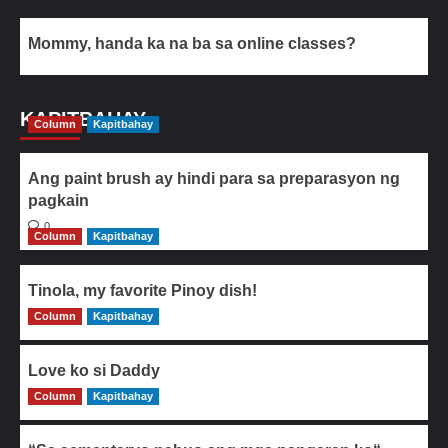
Mommy, handa ka na ba sa online classes?
KAPITBAHAY
Column
Kapitbahay
Ang paint brush ay hindi para sa preparasyon ng
pagkain
0
Column
Kapitbahay
Tinola, my favorite Pinoy dish!
Column
0
Kapitbahay
Love ko si Daddy
Column
0
Kapitbahay