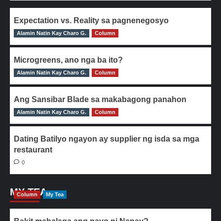
Expectation vs. Reality sa pagnenegosyo
Alamin Natin Kay Charo G.
0
Column
Microgreens, ano nga ba ito?
Alamin Natin Kay Charo G.
0
Column
Ang Sansibar Blade sa makabagong panahon
Alamin Natin Kay Charo G.
0
Column
Dating Batilyo ngayon ay supplier ng isda sa mga
restaurant
0
MY TEA
Column
My Tea