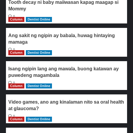
Tooth decay ni baby maiiwasan kapag maagap si
Mommy
0
Column
Dentist Online
Ang sakit ng ngipin ay babala, huwag hintaying
mamaga
0
Column
Dentist Online
Isang ngipin lang ang mawala, buong katawan ay
puwedeng magambala
0
Column
Dentist Online
Video games, ano ang kinalaman nito sa oral health
at glaucoma?
0
Column
Dentist Online