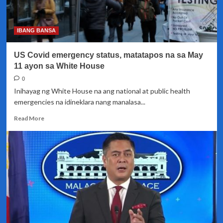
bansa
dahil
sa
IBANG BANSA
COVID-
19
US Covid emergency status, matatapos na sa May
inalis
na
11 ayon sa White House
ni
0
PBBM
Inihayag ng White House na ang national at public health
emergencies na idineklara nang manalasa...
Read
Read More
more
about
US
Covid
emergency
status,
matatapos
na
sa
May
11