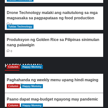
Drone Technology malaki ang naitutulong sa mga
magsasaka sa pagpapataas ng food production
0
Tuklas Technology
Produksyon ng Golden Rice sa Pilipinas sinimulan
nang palawigin
0
HAPPY MOMMY
Column
Happy Mommy
Paghahanda ng weekly menu upang hindi maging
paulit-ulit ang ulam
Column
Happy Mommy
Paano dapat mag-budget ngayong may pandemic
Column
Happy Mommy