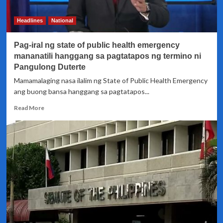
ayon
sa
Headlines
National
White
House
Pag-iral ng state of public health emergency
mananatili hanggang sa pagtatapos ng termino ni
Pangulong Duterte
Mamamalaging nasa ilalim ng State of Public Health Emergency
ang buong bansa hanggang sa pagtatapos...
Read
Read More
more
about
Pag-
iral
ng
state
of
public
health
emergency
mananatili
hanggang