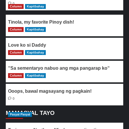
0
Column
Kapitbahay
Tinola, my favorite Pinoy dish!
Column
0
Kapitbahay
Love ko si Daddy
Column
0
Kapitbahay
“Sa sementaryo nabuo ang mga pangarap ko“
Column
0
Kapitbahay
Ooops, bawal magsayang ng pagkain!
0
MAMASYAL TAYO
Pasyal Pasyal