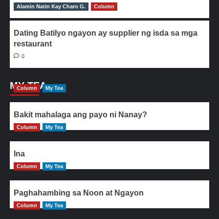
Alamin Natin Kay Charo G.
0
Column
Dating Batilyo ngayon ay supplier ng isda sa mga
restaurant
0
MY TEA
Column
My Tea
Bakit mahalaga ang payo ni Nanay?
Column
My Tea
Ina
Column
My Tea
Paghahambing sa Noon at Ngayon
Column
My Tea