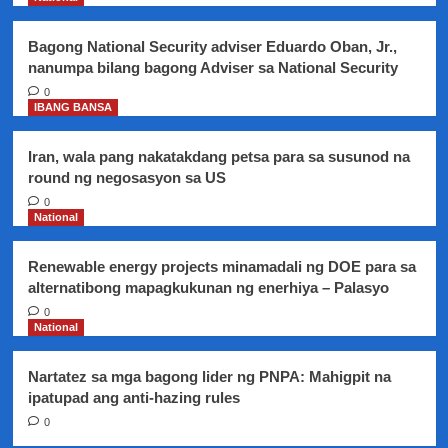
eksperto
Bagong National Security adviser Eduardo Oban, Jr.,
nanumpa bilang bagong Adviser sa National Security
0
IBANG BANSA
Iran, wala pang nakatakdang petsa para sa susunod na
round ng negosasyon sa US
0
National
Renewable energy projects minamadali ng DOE para sa
alternatibong mapagkukunan ng enerhiya – Palasyo
0
National
Nartatez sa mga bagong lider ng PNPA: Mahigpit na
ipatupad ang anti-hazing rules
0