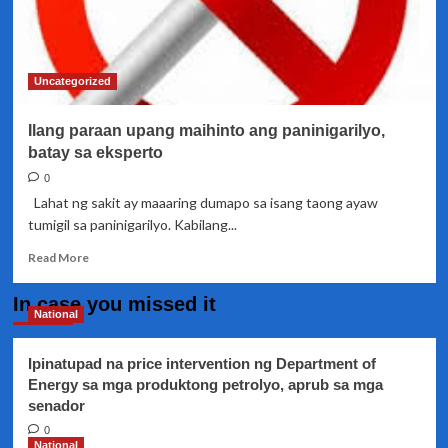
Uncategorized
Ilang paraan upang maihinto ang paninigarilyo,
batay sa eksperto
0
Lahat ng sakit ay maaaring dumapo sa isang taong ayaw
tumigil sa paninigarilyo. Kabilang...
Read
Read More
more
about
In case you missed it
Ilang
National
paraan
upang
Ipinatupad na price intervention ng Department of
maihinto
Energy sa mga produktong petrolyo, aprub sa mga
ang
senador
paninigarilyo,
batay
0
sa
National