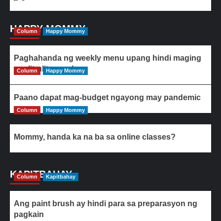
HAPPY MOMMY
Column
Happy Mommy
Paghahanda ng weekly menu upang hindi maging
paulit-ulit ang ulam
Column
Happy Mommy
Paano dapat mag-budget ngayong may pandemic
Column
Happy Mommy
Mommy, handa ka na ba sa online classes?
KAPITBAHAY
Column
Kapitbahay
Ang paint brush ay hindi para sa preparasyon ng
pagkain