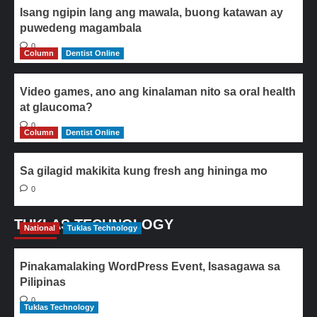
Isang ngipin lang ang mawala, buong katawan ay
puwedeng magambala
0
Column
Dentist Online
Video games, ano ang kinalaman nito sa oral health
at glaucoma?
0
Column
Dentist Online
Sa gilagid makikita kung fresh ang hininga mo
0
TUKLAS TECHNOLOGY
National
Tuklas Technology
Pinakamalaking WordPress Event, Isasagawa sa
Pilipinas
0
Tuklas Technology