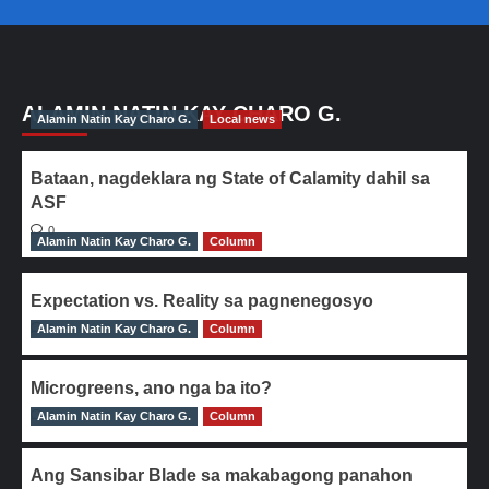
ALAMIN NATIN KAY CHARO G.
Alamin Natin Kay Charo G.
Local news
Bataan, nagdeklara ng State of Calamity dahil sa
ASF
0
Alamin Natin Kay Charo G.
Column
Expectation vs. Reality sa pagnenegosyo
Alamin Natin Kay Charo G.
0
Column
Microgreens, ano nga ba ito?
Alamin Natin Kay Charo G.
0
Column
Ang Sansibar Blade sa makabagong panahon