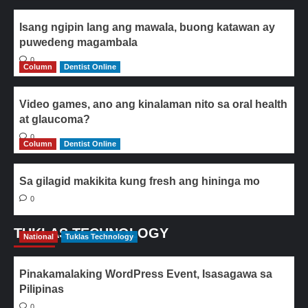
Isang ngipin lang ang mawala, buong katawan ay
puwedeng magambala
0
Column
Dentist Online
Video games, ano ang kinalaman nito sa oral health
at glaucoma?
0
Column
Dentist Online
Sa gilagid makikita kung fresh ang hininga mo
0
TUKLAS TECHNOLOGY
National
Tuklas Technology
Pinakamalaking WordPress Event, Isasagawa sa
Pilipinas
0