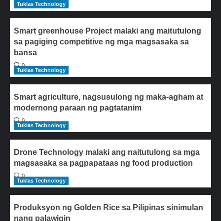
Tuklas Technology
Smart greenhouse Project malaki ang maitutulong
sa pagiging competitive ng mga magsasaka sa
bansa
0
Tuklas Technology
Smart agriculture, nagsusulong ng maka-agham at
modernong paraan ng pagtatanim
0
Tuklas Technology
Drone Technology malaki ang naitutulong sa mga
magsasaka sa pagpapataas ng food production
0
Tuklas Technology
Produksyon ng Golden Rice sa Pilipinas sinimulan
nang palawigin