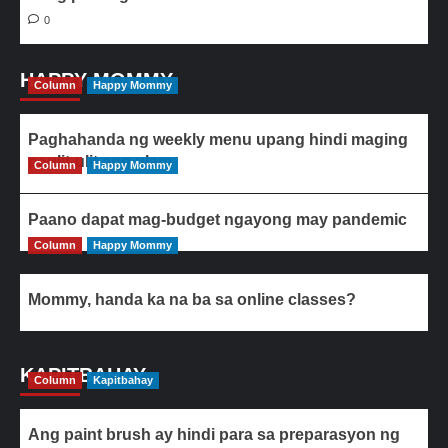
0
HAPPY MOMMY
Column
Happy Mommy
Paghahanda ng weekly menu upang hindi maging
paulit-ulit ang ulam
Column
Happy Mommy
Paano dapat mag-budget ngayong may pandemic
Column
Happy Mommy
Mommy, handa ka na ba sa online classes?
KAPITBAHAY
Column
Kapitbahay
Ang paint brush ay hindi para sa preparasyon ng