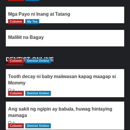
Mga Payo ni Inang at Tatang
Column
My Tea
Maliliit na Bagay
DENTIST ONLINE
Column
Dentist Online
Tooth decay ni baby maiiwasan kapag maagap si
Mommy
0
Column
Dentist Online
Ang sakit ng ngipin ay babala, huwag hintaying
mamaga
0
Column
Dentist Online