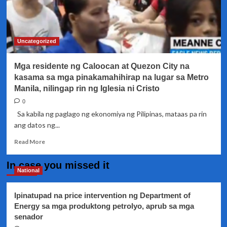
Uncategorized
Mga residente ng Caloocan at Quezon City na
kasama sa mga pinakamahihirap na lugar sa Metro
Manila, nilingap rin ng Iglesia ni Cristo
0
Sa kabila ng paglago ng ekonomiya ng Pilipinas, mataas pa rin
ang datos ng...
Read
Read More
more
about
In case you missed it
Mga
National
residente
ng
Ipinatupad na price intervention ng Department of
Caloocan
Energy sa mga produktong petrolyo, aprub sa mga
at
senador
Quezon
City