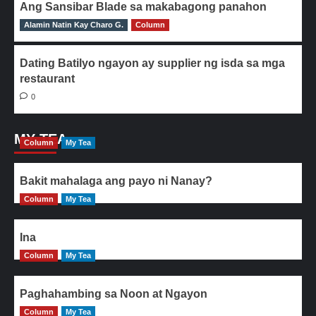
Ang Sansibar Blade sa makabagong panahon
Alamin Natin Kay Charo G.
0
Column
Dating Batilyo ngayon ay supplier ng isda sa mga
restaurant
0
MY TEA
Column
My Tea
Bakit mahalaga ang payo ni Nanay?
Column
My Tea
Ina
Column
My Tea
Paghahambing sa Noon at Ngayon
Column
My Tea