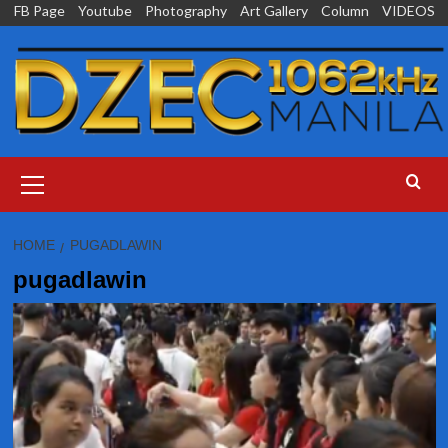
Skip
FB Page
Youtube
Photography
Art Gallery
Column
VIDEOS
to
content
Primary
Menu
HOME
PUGADLAWIN
pugadlawin