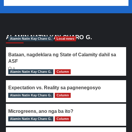
ALAMIN NATIN KAY CHARO G.
Alamin Natin Kay Charo G.
Local news
Bataan, nagdeklara ng State of Calamity dahil sa
ASF
0
Alamin Natin Kay Charo G.
Column
Expectation vs. Reality sa pagnenegosyo
Alamin Natin Kay Charo G.
0
Column
Microgreens, ano nga ba ito?
Alamin Natin Kay Charo G.
0
Column