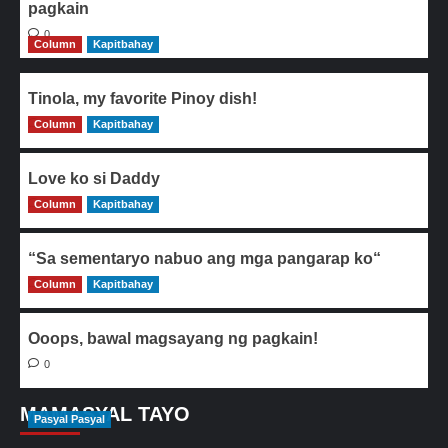
pagkain
0
Column
Kapitbahay
Tinola, my favorite Pinoy dish!
Column
0
Kapitbahay
Love ko si Daddy
Column
0
Kapitbahay
“Sa sementaryo nabuo ang mga pangarap ko“
Column
0
Kapitbahay
Ooops, bawal magsayang ng pagkain!
0
MAMASYAL TAYO
Pasyal Pasyal