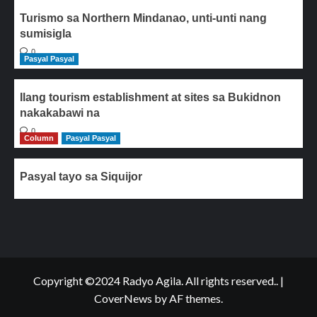
Turismo sa Northern Mindanao, unti-unti nang
sumisigla
0
Pasyal Pasyal
Ilang tourism establishment at sites sa Bukidnon
nakakabawi na
0
Column
Pasyal Pasyal
Pasyal tayo sa Siquijor
Copyright ©2024 Radyo Agila. All rights reserved..
|
CoverNews
by AF themes.