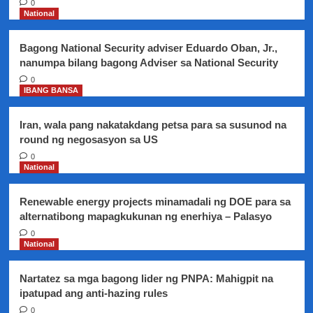
0
na
National
kasama
sa
Bagong National Security adviser Eduardo Oban, Jr.,
mga
nanumpa bilang bagong Adviser sa National Security
pinakamahihirap
na
0
IBANG BANSA
lugar
sa
Metro
Iran, wala pang nakatakdang petsa para sa susunod na
Manila,
round ng negosasyon sa US
nilingap
0
rin
National
ng
Iglesia
ni
Renewable energy projects minamadali ng DOE para sa
Cristo
alternatibong mapagkukunan ng enerhiya – Palasyo
0
National
Nartatez sa mga bagong lider ng PNPA: Mahigpit na
ipatupad ang anti-hazing rules
0