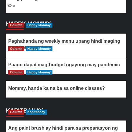
0
HAPPY MOMMY
Column
Happy Mommy
Paghahanda ng weekly menu upang hindi maging
paulit-ulit ang ulam
Column
Happy Mommy
Paano dapat mag-budget ngayong may pandemic
Column
Happy Mommy
Mommy, handa ka na ba sa online classes?
KAPITBAHAY
Column
Kapitbahay
Ang paint brush ay hindi para sa preparasyon ng