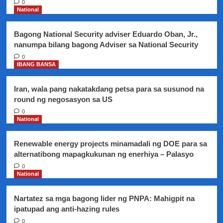
0
kasong
National
fraud
at
Bagong National Security adviser Eduardo Oban, Jr.,
tax
nanumpa bilang bagong Adviser sa National Security
evasion
sa
0
IBANG BANSA
South
Korea,
timbog
Iran, wala pang nakatakdang petsa para sa susunod na
ng
round ng negosasyon sa US
Bureau
0
of
National
Immigration
Renewable energy projects minamadali ng DOE para sa
alternatibong mapagkukunan ng enerhiya – Palasyo
0
National
Nartatez sa mga bagong lider ng PNPA: Mahigpit na
ipatupad ang anti-hazing rules
0