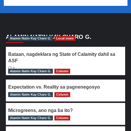
ALAMIN NATIN KAY CHARO G.
Alamin Natin Kay Charo G.
Local news
Bataan, nagdeklara ng State of Calamity dahil sa
ASF
0
Alamin Natin Kay Charo G.
Column
Expectation vs. Reality sa pagnenegosyo
Alamin Natin Kay Charo G.
0
Column
Microgreens, ano nga ba ito?
Alamin Natin Kay Charo G.
0
Column