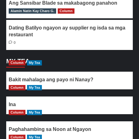
Ang Sansibar Blade sa makabagong panahon
Alamin Natin Kay Charo G.
0
Column
Dating Batilyo ngayon ay supplier ng isda sa mga
restaurant
0
MY TEA
Column
My Tea
Bakit mahalaga ang payo ni Nanay?
Column
My Tea
Ina
Column
My Tea
Paghahambing sa Noon at Ngayon
Column
My Tea