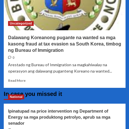
Uncategorized
Dalawang Koreanong pugante na wanted sa mga
kasong fraud at tax evasion sa South Korea, timbog
ng Bureau of Immigration
0
Arestado ng Bureau of Immigration sa magkahiwalay na
operasyon ang dalawang puganteng Koreano na wanted...
Read
Read More
more
about
In case you missed it
Dalawang
National
Koreanong
pugante
Ipinatupad na price intervention ng Department of
na
Energy sa mga produktong petrolyo, aprub sa mga
wanted
senador
sa
mga