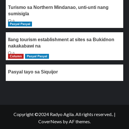
Turismo sa Northern Mindanao, unti-unti nang
sumisigla
0
Pasyal Pasyal
Ilang tourism establishment at sites sa Bukidnon
nakakabawi na
0
Column
Pasyal Pasyal
Pasyal tayo sa Siquijor
Copyright ©2024 Radyo Agila. All rights reserved..
|
CoverNews
by AF themes.