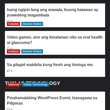
Isang ngipin lang ang mawala, buong katawan ay
puwedeng magambala
0
Column
Dentist Online
Video games, ano ang kinalaman nito sa oral health
at glaucoma?
0
Column
Dentist Online
Sa gilagid makikita kung fresh ang hininga mo
0
TUKLAS TECHNOLOGY
National
Tuklas Technology
Pinakamalaking WordPress Event, Isasagawa sa
Pilipinas
0