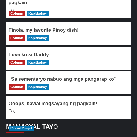
pagkain
0
Column
Kapitbahay
Tinola, my favorite Pinoy dish!
Column
0
Kapitbahay
Love ko si Daddy
Column
0
Kapitbahay
“Sa sementaryo nabuo ang mga pangarap ko“
Column
0
Kapitbahay
Ooops, bawal magsayang ng pagkain!
0
MAMASYAL TAYO
Pasyal Pasyal