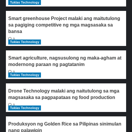
Tuklas Technology
Smart greenhouse Project malaki ang maitutulong
sa pagiging competitive ng mga magsasaka sa
bansa
0
Tuklas Technology
Smart agriculture, nagsusulong ng maka-agham at
modernong paraan ng pagtatanim
0
Tuklas Technology
Drone Technology malaki ang naitutulong sa mga
magsasaka sa pagpapataas ng food production
0
Tuklas Technology
Produksyon ng Golden Rice sa Pilipinas sinimulan
nang palawigin