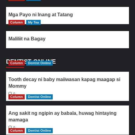
Mga Payo ni Inang at Tatang
Column
My Tea
Maliliit na Bagay
DENTIST ONLINE
Column
Dentist Online
Tooth decay ni baby maiiwasan kapag maagap si
Mommy
0
Column
Dentist Online
Ang sakit ng ngipin ay babala, huwag hintaying
mamaga
0
Column
Dentist Online