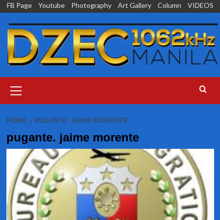
Skip
FB Page
Youtube
Photography
Art Gallery
Column
VIDEOS
to
content
Primary
Menu
HOME
PUGANTE. JAIME MORENTE
pugante. jaime morente