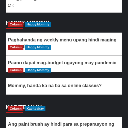
0
HAPPY MOMMY
Column
Happy Mommy
Paghahanda ng weekly menu upang hindi maging
paulit-ulit ang ulam
Column
Happy Mommy
Paano dapat mag-budget ngayong may pandemic
Column
Happy Mommy
Mommy, handa ka na ba sa online classes?
KAPITBAHAY
Column
Kapitbahay
Ang paint brush ay hindi para sa preparasyon ng