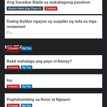
Ang Sansibar Blade sa makabagong panahon
Alamin Natin Kay Charo G.
0
Column
Dating Batilyo ngayon ay supplier ng isda sa mga
restaurant
0
MY TEA
Column
My Tea
Bakit mahalaga ang payo ni Nanay?
Column
My Tea
Ina
Column
My Tea
Paghahambing sa Noon at Ngayon
Column
My Tea