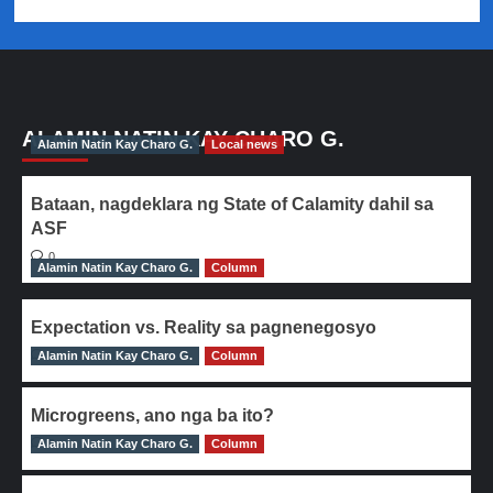
ALAMIN NATIN KAY CHARO G.
Alamin Natin Kay Charo G.
Local news
Bataan, nagdeklara ng State of Calamity dahil sa
ASF
0
Alamin Natin Kay Charo G.
Column
Expectation vs. Reality sa pagnenegosyo
Alamin Natin Kay Charo G.
0
Column
Microgreens, ano nga ba ito?
Alamin Natin Kay Charo G.
0
Column