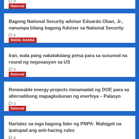
0
makinig
National
sa
Ikalawang
Bagong National Security adviser Eduardo Oban, Jr.,
SONA
nanumpa bilang bagong Adviser sa National Security
ni
Pangulong
0
IBANG BANSA
Duterte
Iran, wala pang nakatakdang petsa para sa susunod na
round ng negosasyon sa US
0
National
Renewable energy projects minamadali ng DOE para sa
alternatibong mapagkukunan ng enerhiya – Palasyo
0
National
Nartatez sa mga bagong lider ng PNPA: Mahigpit na
ipatupad ang anti-hazing rules
0