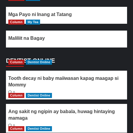
Mga Payo ni Inang at Tatang
Column
My Tea
Maliliit na Bagay
DENTIST ONLINE
Column
Dentist Online
Tooth decay ni baby maiiwasan kapag maagap si
Mommy
0
Column
Dentist Online
Ang sakit ng ngipin ay babala, huwag hintaying
mamaga
0
Column
Dentist Online