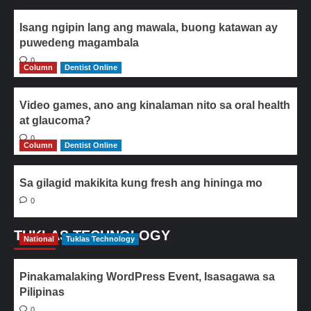
Isang ngipin lang ang mawala, buong katawan ay
puwedeng magambala
0
Column
Dentist Online
Video games, ano ang kinalaman nito sa oral health
at glaucoma?
0
Column
Dentist Online
Sa gilagid makikita kung fresh ang hininga mo
0
TUKLAS TECHNOLOGY
National
Tuklas Technology
Pinakamalaking WordPress Event, Isasagawa sa
Pilipinas
0