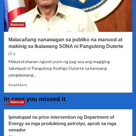
National
Malacañang nanawagan sa publiko na manuod at
makinig sa Ikalawang SONA ni Pangulong Duterte
0
Makatotohanan ngunit puno ng pag-asa ang magiging
talumpati ni Pangulong Rodrigo Duterte sa kaniyang
pangalawang...
Read
Read More
more
about
In case you missed it
Malacañang
National
nanawagan
sa
Ipinatupad na price intervention ng Department of
publiko
Energy sa mga produktong petrolyo, aprub sa mga
na
senador
manuod
at