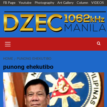
Skip
FB Page
Youtube
Photography
Art Gallery
Column
VIDEOS
to
content
Primary
Menu
HOME
PUNONG EHEKUTIBO
punong ehekutibo