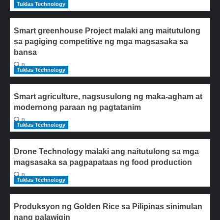
Tuklas Technology
Smart greenhouse Project malaki ang maitutulong
sa pagiging competitive ng mga magsasaka sa
bansa
0
Tuklas Technology
Smart agriculture, nagsusulong ng maka-agham at
modernong paraan ng pagtatanim
0
Tuklas Technology
Drone Technology malaki ang naitutulong sa mga
magsasaka sa pagpapataas ng food production
0
Tuklas Technology
Produksyon ng Golden Rice sa Pilipinas sinimulan
nang palawigin