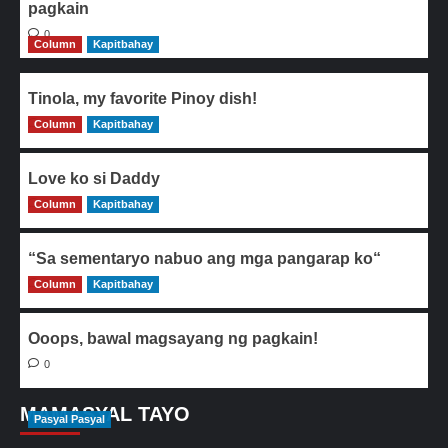
pagkain
0
Column
Kapitbahay
Tinola, my favorite Pinoy dish!
Column
0
Kapitbahay
Love ko si Daddy
Column
0
Kapitbahay
“Sa sementaryo nabuo ang mga pangarap ko“
Column
0
Kapitbahay
Ooops, bawal magsayang ng pagkain!
0
MAMASYAL TAYO
Pasyal Pasyal