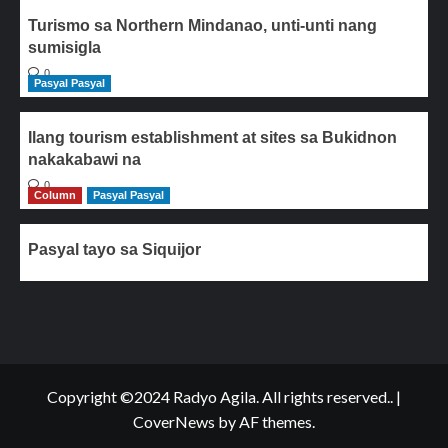
Turismo sa Northern Mindanao, unti-unti nang
sumisigla
0
Pasyal Pasyal
Ilang tourism establishment at sites sa Bukidnon
nakakabawi na
0
Column
Pasyal Pasyal
Pasyal tayo sa Siquijor
Copyright ©2024 Radyo Agila. All rights reserved..
|
CoverNews
by AF themes.