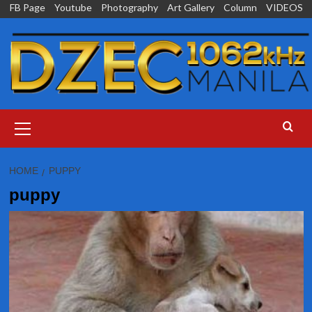
Skip
FB Page
Youtube
Photography
Art Gallery
Column
VIDEOS
to
content
Primary
Menu
HOME
PUPPY
puppy