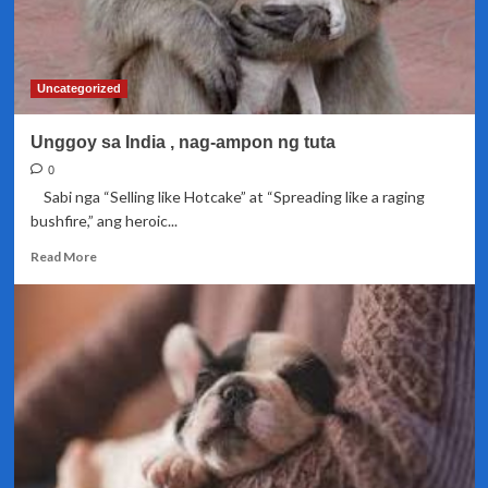
Uncategorized
Unggoy sa India , nag-ampon ng tuta
0
Sabi nga “Selling like Hotcake” at “Spreading like a raging
bushfire,” ang heroic...
Read
Read More
more
about
Unggoy
sa
India
,
nag-
ampon
ng
tuta