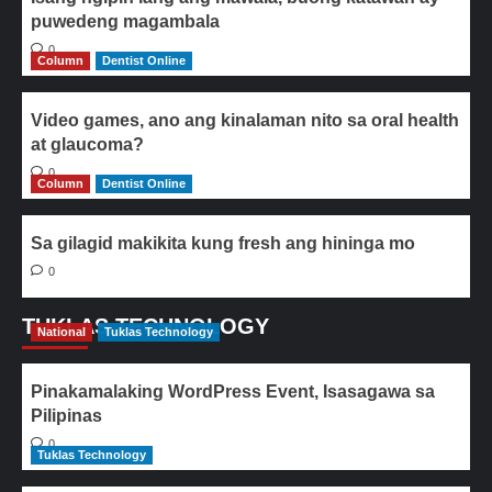
puwedeng magambala
0
Column
Dentist Online
Video games, ano ang kinalaman nito sa oral health
at glaucoma?
0
Column
Dentist Online
Sa gilagid makikita kung fresh ang hininga mo
0
TUKLAS TECHNOLOGY
National
Tuklas Technology
Pinakamalaking WordPress Event, Isasagawa sa
Pilipinas
0
Tuklas Technology