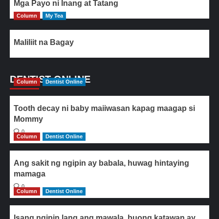
Mga Payo ni Inang at Tatang
Column
My Tea
Maliliit na Bagay
DENTIST ONLINE
Column
Dentist Online
Tooth decay ni baby maiiwasan kapag maagap si
Mommy
0
Column
Dentist Online
Ang sakit ng ngipin ay babala, huwag hintaying
mamaga
0
Column
Dentist Online
Isang ngipin lang ang mawala, buong katawan ay