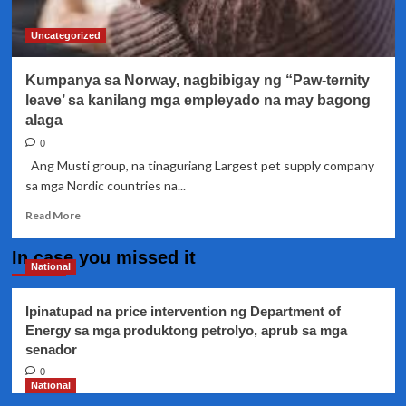
Uncategorized
Kumpanya sa Norway, nagbibigay ng “Paw-ternity
leave’ sa kanilang mga empleyado na may bagong
alaga
0
Ang Musti group, na tinaguriang Largest pet supply company
sa mga Nordic countries na...
Read
Read More
more
about
In case you missed it
Kumpanya
National
sa
Norway,
Ipinatupad na price intervention ng Department of
nagbibigay
Energy sa mga produktong petrolyo, aprub sa mga
ng
senador
“Paw-
ternity
0
leave’
National
sa