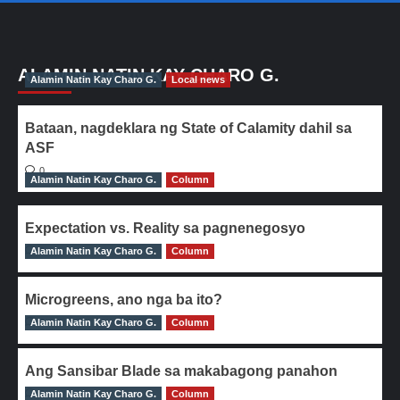
ALAMIN NATIN KAY CHARO G.
Alamin Natin Kay Charo G.
Local news
Bataan, nagdeklara ng State of Calamity dahil sa
ASF
0
Alamin Natin Kay Charo G.
Column
Expectation vs. Reality sa pagnenegosyo
Alamin Natin Kay Charo G.
0
Column
Microgreens, ano nga ba ito?
Alamin Natin Kay Charo G.
0
Column
Ang Sansibar Blade sa makabagong panahon
Alamin Natin Kay Charo G.
0
Column