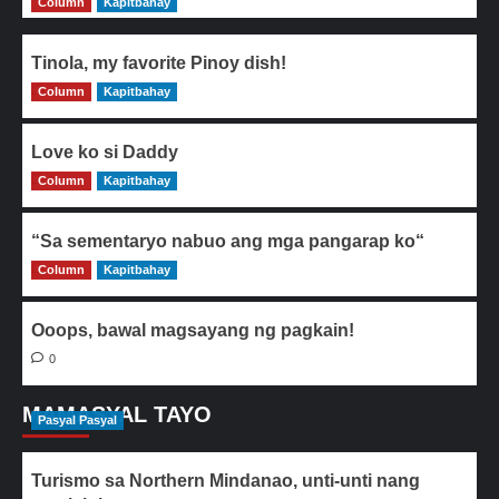
Column
Kapitbahay
Tinola, my favorite Pinoy dish!
Column
0
Kapitbahay
Love ko si Daddy
Column
0
Kapitbahay
“Sa sementaryo nabuo ang mga pangarap ko“
Column
0
Kapitbahay
Ooops, bawal magsayang ng pagkain!
0
MAMASYAL TAYO
Pasyal Pasyal
Turismo sa Northern Mindanao, unti-unti nang