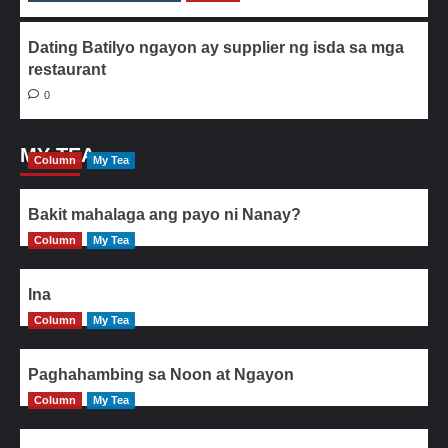
Dating Batilyo ngayon ay supplier ng isda sa mga
restaurant
0
MY TEA
Column
My Tea
Bakit mahalaga ang payo ni Nanay?
Column
My Tea
Ina
Column
My Tea
Paghahambing sa Noon at Ngayon
Column
My Tea