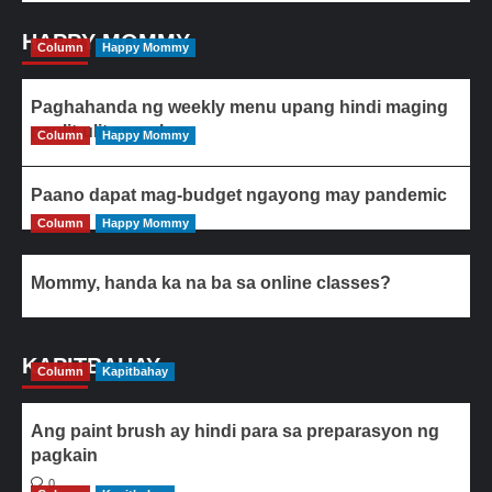
HAPPY MOMMY
Column
Happy Mommy
Paghahanda ng weekly menu upang hindi maging
paulit-ulit ang ulam
Column
Happy Mommy
Paano dapat mag-budget ngayong may pandemic
Column
Happy Mommy
Mommy, handa ka na ba sa online classes?
KAPITBAHAY
Column
Kapitbahay
Ang paint brush ay hindi para sa preparasyon ng
pagkain
0