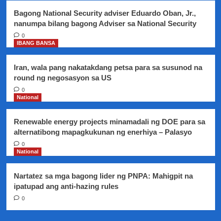
kanilang
Bagong National Security adviser Eduardo Oban, Jr.,
mga empleyado
nanumpa bilang bagong Adviser sa National Security
na
may
0
IBANG BANSA
bagong
alaga
Iran, wala pang nakatakdang petsa para sa susunod na
round ng negosasyon sa US
0
National
Renewable energy projects minamadali ng DOE para sa
alternatibong mapagkukunan ng enerhiya – Palasyo
0
National
Nartatez sa mga bagong lider ng PNPA: Mahigpit na
ipatupad ang anti-hazing rules
0