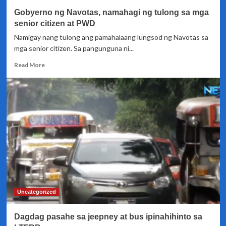
lansangan
Gobyerno ng Navotas, namahagi ng tulong sa mga
at
tulay
senior citizen at PWD
Namigay nang tulong ang pamahalaang lungsod ng Navotas sa
mga senior citizen. Sa pangunguna ni...
Read
Read More
more
about
Gobyerno
ng
Navotas,
namahagi
ng
tulong
sa
mga
senior
citizen
at
Uncategorized
PWD
Dagdag pasahe sa jeepney at bus ipinahihinto sa