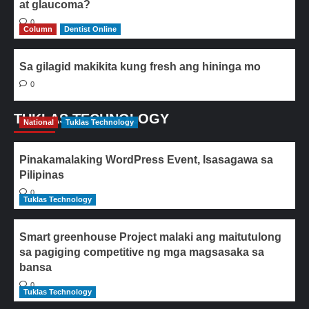
at glaucoma?
0
Column
Dentist Online
Sa gilagid makikita kung fresh ang hininga mo
0
TUKLAS TECHNOLOGY
National
Tuklas Technology
Pinakamalaking WordPress Event, Isasagawa sa
Pilipinas
0
Tuklas Technology
Smart greenhouse Project malaki ang maitutulong
sa pagiging competitive ng mga magsasaka sa
bansa
0
Tuklas Technology