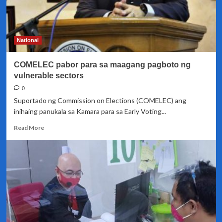
National
COMELEC pabor para sa maagang pagboto ng
vulnerable sectors
0
Suportado ng Commission on Elections (COMELEC) ang
inihaing panukala sa Kamara para sa Early Voting...
Read
Read More
more
about
COMELEC
pabor
para
sa
maagang
pagboto
ng
vulnerable