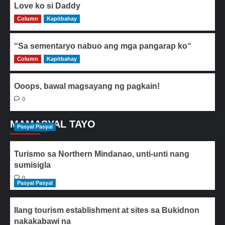
Love ko si Daddy
Column
0
Kapitbahay
“Sa sementaryo nabuo ang mga pangarap ko“
Column
0
Kapitbahay
Ooops, bawal magsayang ng pagkain!
0
MAMASYAL TAYO
Pasyal Pasyal
Turismo sa Northern Mindanao, unti-unti nang
sumisigla
0
Pasyal Pasyal
Ilang tourism establishment at sites sa Bukidnon
nakakabawi na