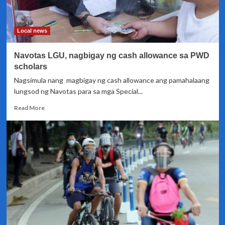
sectors
Local news
Navotas LGU, nagbigay ng cash allowance sa PWD
scholars
Nagsimula nang magbigay ng cash allowance ang pamahalaang
lungsod ng Navotas para sa mga Special...
Read
Read More
more
about
Navotas
LGU,
nagbigay
ng
cash
allowance
sa
PWD
scholars