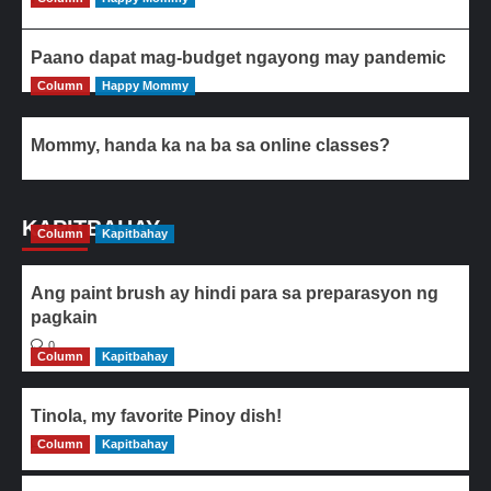
Paano dapat mag-budget ngayong may pandemic
Column
Happy Mommy
Mommy, handa ka na ba sa online classes?
KAPITBAHAY
Column
Kapitbahay
Ang paint brush ay hindi para sa preparasyon ng
pagkain
0
Column
Kapitbahay
Tinola, my favorite Pinoy dish!
Column
0
Kapitbahay