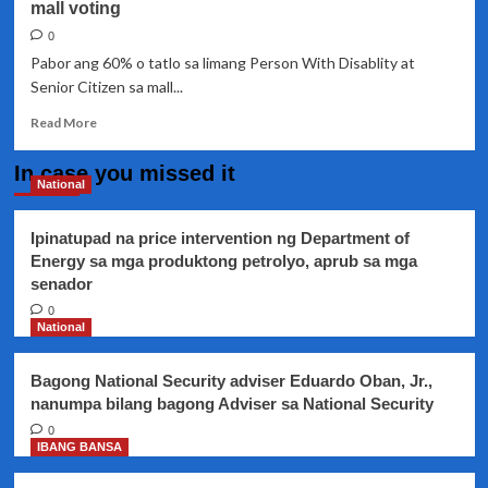
and
mall voting
Rehabilitation
0
Week.
Pabor ang 60% o tatlo sa limang Person With Disablity at
Senior Citizen sa mall...
Read
Read More
more
about
In case you missed it
Karamihan
National
sa
mga
Ipinatupad na price intervention ng Department of
PWD
Energy sa mga produktong petrolyo, aprub sa mga
at
senador
senior
citizen
0
pabor
National
sa
mall
Bagong National Security adviser Eduardo Oban, Jr.,
voting
nanumpa bilang bagong Adviser sa National Security
0
IBANG BANSA