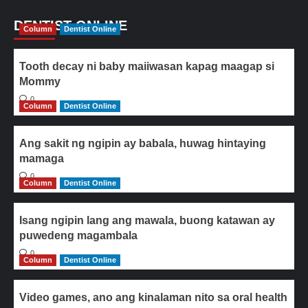
DENTIST ONLINE
Column
Dentist Online
Tooth decay ni baby maiiwasan kapag maagap si
Mommy
0
Column
Dentist Online
Ang sakit ng ngipin ay babala, huwag hintaying
mamaga
0
Column
Dentist Online
Isang ngipin lang ang mawala, buong katawan ay
puwedeng magambala
0
Column
Dentist Online
Video games, ano ang kinalaman nito sa oral health