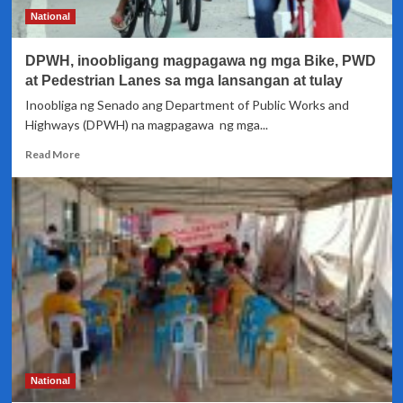
National
DPWH, inoobligang magpagawa ng mga Bike, PWD
at Pedestrian Lanes sa mga lansangan at tulay
Inoobliga ng Senado ang Department of Public Works and
Highways (DPWH) na magpagawa ng mga...
Read
Read More
more
about
DPWH,
inoobligang
magpagawa
ng
mga
Bike,
PWD
at
Pedestrian
Lanes
sa
National
mga