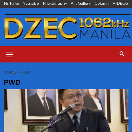
Skip
FB Page
Youtube
Photography
Art Gallery
Column
VIDEOS
to
content
Primary
Menu
HOME
PWD
PWD