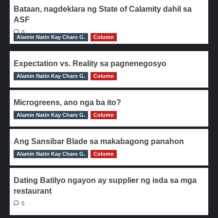
Bataan, nagdeklara ng State of Calamity dahil sa
ASF
0
Alamin Natin Kay Charo G.
Column
Expectation vs. Reality sa pagnenegosyo
Alamin Natin Kay Charo G.
0
Column
Microgreens, ano nga ba ito?
Alamin Natin Kay Charo G.
0
Column
Ang Sansibar Blade sa makabagong panahon
Alamin Natin Kay Charo G.
0
Column
Dating Batilyo ngayon ay supplier ng isda sa mga
restaurant
0