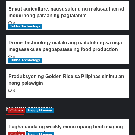
Smart agriculture, nagsusulong ng maka-agham at
modernong paraan ng pagtatanim
0
Tuklas Technology
Drone Technology malaki ang naitutulong sa mga
magsasaka sa pagpapataas ng food production
0
Tuklas Technology
Produksyon ng Golden Rice sa Pilipinas sinimulan
nang palawigin
0
HAPPY MOMMY
Column
Happy Mommy
Paghahanda ng weekly menu upang hindi maging
paulit-ulit ang ulam
Column
Happy Mommy