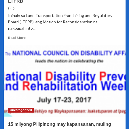
LTFRB
0
Inihain sa Land Transportation Franchising and Regulatory
Board (LTFRB) ang Motion for Reconsideration na
nagpapahinto...
Read
Read More
more
about
Dagdag
pasahe
sa
jeepney
at
bus
ipinahihinto
sa
LTFRB
Uncategorized
15 milyong Pilipinong may kapansanan, muling