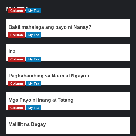
MY TEA
Column
My Tea
Bakit mahalaga ang payo ni Nanay?
Column
My Tea
Ina
Column
My Tea
Paghahambing sa Noon at Ngayon
Column
My Tea
Mga Payo ni Inang at Tatang
Column
My Tea
Maliliit na Bagay