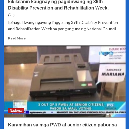
kikilalanin kaugnay ng pagidirwang ng 39th
Disability Prevention and Rehabilitation Week.
0
Ipinagdiriwang ngayong linggo ang 39th Disability Prevention
and Rehabilitation Week sa pangunguna ng National Council...
Read
Read More
more
about
15
milyong
Pilipinong
may
kapansanan,
muling
kikilalanin
kaugnay
ng
pagidirwang
ng
National
39th
Disability
Karamihan sa mga PWD at senior citizen pabor sa
Prevention