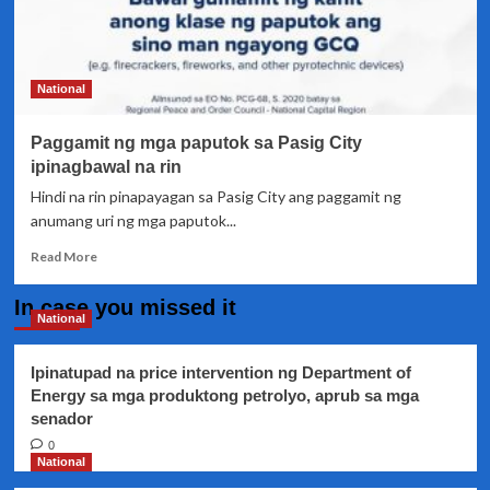
National
Paggamit ng mga paputok sa Pasig City
ipinagbawal na rin
Hindi na rin pinapayagan sa Pasig City ang paggamit ng
anumang uri ng mga paputok...
Read
Read More
more
about
In case you missed it
Paggamit
National
ng
mga
Ipinatupad na price intervention ng Department of
paputok
Energy sa mga produktong petrolyo, aprub sa mga
sa
senador
Pasig
City
0
ipinagbawal
National
na