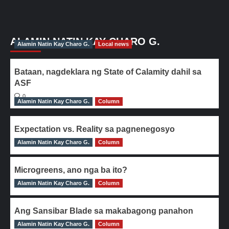
ALAMIN NATIN KAY CHARO G.
Alamin Natin Kay Charo G.
Local news
Bataan, nagdeklara ng State of Calamity dahil sa
ASF
0
Alamin Natin Kay Charo G.
Column
Expectation vs. Reality sa pagnenegosyo
Alamin Natin Kay Charo G.
0
Column
Microgreens, ano nga ba ito?
Alamin Natin Kay Charo G.
0
Column
Ang Sansibar Blade sa makabagong panahon
Alamin Natin Kay Charo G.
0
Column