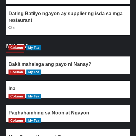
Dating Batilyo ngayon ay supplier ng isda sa mga
restaurant
0
MY TEA
Column
My Tea
Bakit mahalaga ang payo ni Nanay?
Column
My Tea
Ina
Column
My Tea
Paghahambing sa Noon at Ngayon
Column
My Tea