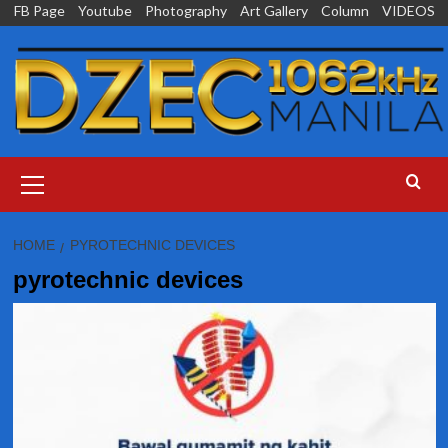
Skip
FB Page
Youtube
Photography
Art Gallery
Column
VIDEOS
to
content
Primary
Menu
HOME
PYROTECHNIC DEVICES
pyrotechnic devices