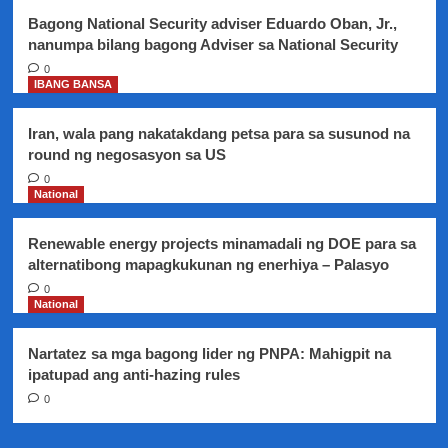
rin
Bagong National Security adviser Eduardo Oban, Jr.,
nanumpa bilang bagong Adviser sa National Security
0
IBANG BANSA
Iran, wala pang nakatakdang petsa para sa susunod na
round ng negosasyon sa US
0
National
Renewable energy projects minamadali ng DOE para sa
alternatibong mapagkukunan ng enerhiya – Palasyo
0
National
Nartatez sa mga bagong lider ng PNPA: Mahigpit na
ipatupad ang anti-hazing rules
0