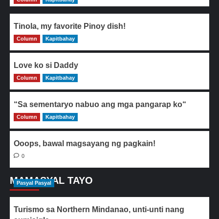
Tinola, my favorite Pinoy dish!
Column
0
Kapitbahay
Love ko si Daddy
Column
0
Kapitbahay
“Sa sementaryo nabuo ang mga pangarap ko“
Column
0
Kapitbahay
Ooops, bawal magsayang ng pagkain!
0
MAMASYAL TAYO
Pasyal Pasyal
Turismo sa Northern Mindanao, unti-unti nang