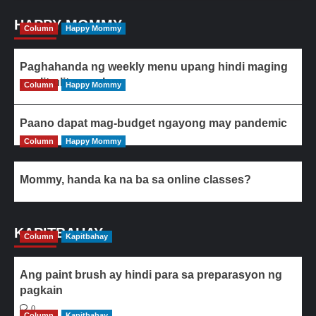
HAPPY MOMMY
Column
Happy Mommy
Paghahanda ng weekly menu upang hindi maging
paulit-ulit ang ulam
Column
Happy Mommy
Paano dapat mag-budget ngayong may pandemic
Column
Happy Mommy
Mommy, handa ka na ba sa online classes?
KAPITBAHAY
Column
Kapitbahay
Ang paint brush ay hindi para sa preparasyon ng
pagkain
0
Column
Kapitbahay