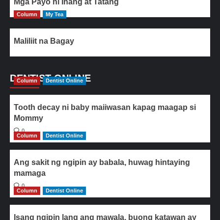
Mga Payo ni Inang at Tatang
Column
My Tea
Maliliit na Bagay
DENTIST ONLINE
Column
Dentist Online
Tooth decay ni baby maiiwasan kapag maagap si
Mommy
0
Column
Dentist Online
Ang sakit ng ngipin ay babala, huwag hintaying
mamaga
0
Column
Dentist Online
Isang ngipin lang ang mawala, buong katawan ay