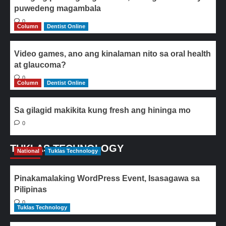
puwedeng magambala
0
Column
Dentist Online
Video games, ano ang kinalaman nito sa oral health
at glaucoma?
0
Column
Dentist Online
Sa gilagid makikita kung fresh ang hininga mo
0
TUKLAS TECHNOLOGY
National
Tuklas Technology
Pinakamalaking WordPress Event, Isasagawa sa
Pilipinas
0
Tuklas Technology