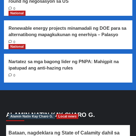
round ng negosasyon sa US
0
National
Renewable energy projects minamadali ng DOE para sa
alternatibong mapagkukunan ng enerhiya – Palasyo
0
National
Nartatez sa mga bagong lider ng PNPA: Mahigpit na
ipatupad ang anti-hazing rules
0
ALAMIN NATIN KAY CHARO G.
Alamin Natin Kay Charo G.
Local news
Bataan, nagdeklara ng State of Calamity dahil sa