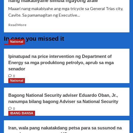
nang makabiyahe simula ngayong araw
Maaari nang makabiyahe ang mga tricycle sa General Trias city,
Cavite. Sa pamamagitan ng Executive...
Read
Read More
more
about
In case you missed it
Mga
National
tricycle
sa
Ipinatupad na price intervention ng Department of
Gen.
Energy sa mga produktong petrolyo, aprub sa mga
Trias
senador
City,
Cavite,
0
pinayagan
National
nang
makabiyahe
Bagong National Security adviser Eduardo Oban, Jr.,
simula
nanumpa bilang bagong Adviser sa National Security
ngayong
araw
0
IBANG BANSA
Iran, wala pang nakatakdang petsa para sa susunod na