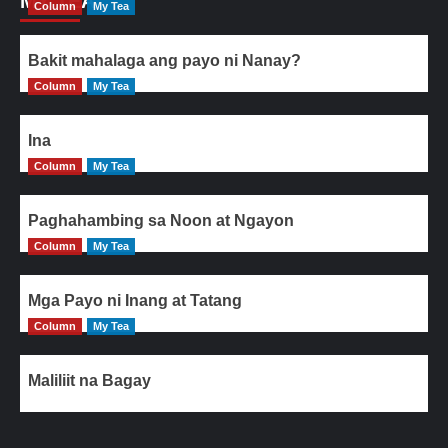
MY TEA
Column
My Tea
Bakit mahalaga ang payo ni Nanay?
Column
My Tea
Ina
Column
My Tea
Paghahambing sa Noon at Ngayon
Column
My Tea
Mga Payo ni Inang at Tatang
Column
My Tea
Maliliit na Bagay