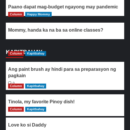
Paano dapat mag-budget ngayong may pandemic
Column
Happy Mommy
Mommy, handa ka na ba sa online classes?
KAPITBAHAY
Column
Kapitbahay
Ang paint brush ay hindi para sa preparasyon ng
pagkain
0
Column
Kapitbahay
Tinola, my favorite Pinoy dish!
Column
0
Kapitbahay
Love ko si Daddy