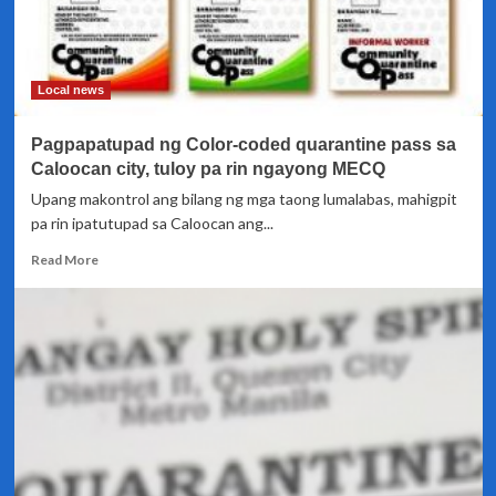
Local news
Pagpapatupad ng Color-coded quarantine pass sa
Caloocan city, tuloy pa rin ngayong MECQ
Upang makontrol ang bilang ng mga taong lumalabas, mahigpit
pa rin ipatutupad sa Caloocan ang...
Read
Read More
more
about
Pagpapatupad
ng
Color-
coded
quarantine
pass
sa
Caloocan
city,