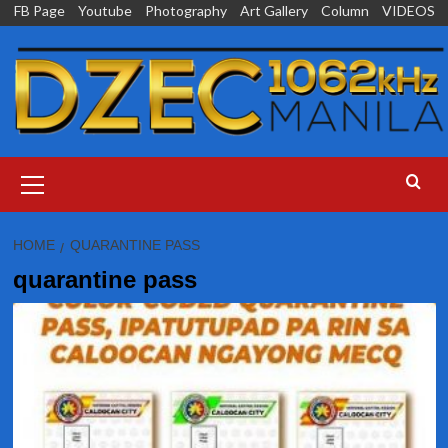
Skip
FB Page
Youtube
Photography
Art Gallery
Column
VIDEOS
to
content
Primary
Menu
HOME
QUARANTINE PASS
quarantine pass