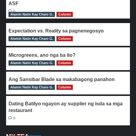
ASF
0
Alamin Natin Kay Charo G.
Column
Expectation vs. Reality sa pagnenegosyo
Alamin Natin Kay Charo G.
0
Column
Microgreens, ano nga ba ito?
Alamin Natin Kay Charo G.
0
Column
Ang Sansibar Blade sa makabagong panahon
Alamin Natin Kay Charo G.
0
Column
Dating Batilyo ngayon ay supplier ng isda sa mga
restaurant
0