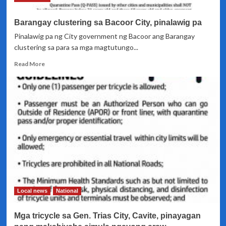
pass
Barangay clustering sa Bacoor City, pinalawig pa
Pinalawig pa ng City government ng Bacoor ang Barangay
clustering sa para sa mga magtutungo...
Read
Read More
more
about
Barangay
clustering
sa
Bacoor
City,
pinalawig
pa
Local news
National
Mga tricycle sa Gen. Trias City, Cavite, pinayagan