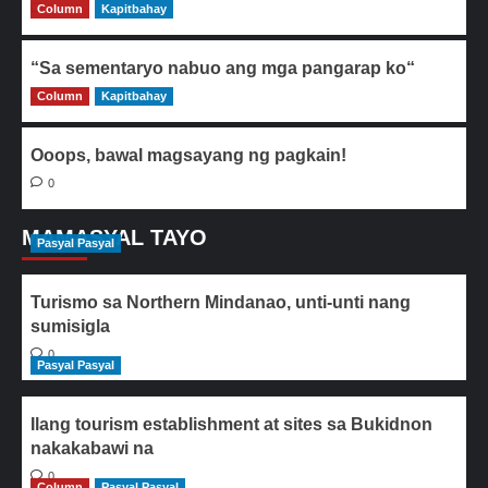
Column
0
Kapitbahay
“Sa sementaryo nabuo ang mga pangarap ko“
Column
0
Kapitbahay
Ooops, bawal magsayang ng pagkain!
0
MAMASYAL TAYO
Pasyal Pasyal
Turismo sa Northern Mindanao, unti-unti nang
sumisigla
0
Pasyal Pasyal
Ilang tourism establishment at sites sa Bukidnon
nakakabawi na
0
Column
Pasyal Pasyal