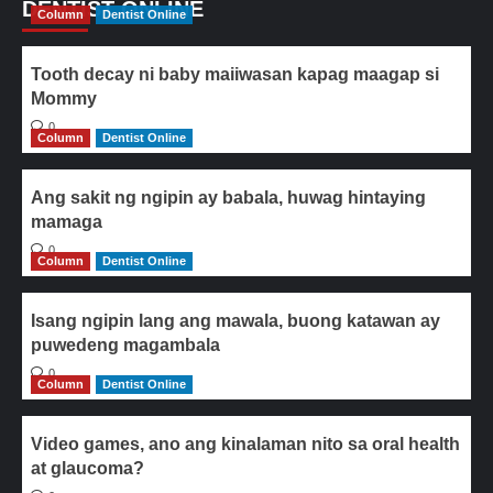
DENTIST ONLINE
Column
Dentist Online
Tooth decay ni baby maiiwasan kapag maagap si
Mommy
0
Column
Dentist Online
Ang sakit ng ngipin ay babala, huwag hintaying
mamaga
0
Column
Dentist Online
Isang ngipin lang ang mawala, buong katawan ay
puwedeng magambala
0
Column
Dentist Online
Video games, ano ang kinalaman nito sa oral health
at glaucoma?