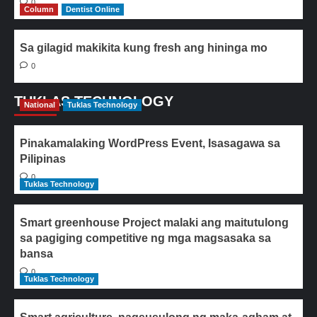
0
Column
Dentist Online
Sa gilagid makikita kung fresh ang hininga mo
0
TUKLAS TECHNOLOGY
National
Tuklas Technology
Pinakamalaking WordPress Event, Isasagawa sa
Pilipinas
0
Tuklas Technology
Smart greenhouse Project malaki ang maitutulong
sa pagiging competitive ng mga magsasaka sa
bansa
0
Tuklas Technology