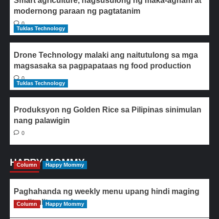
Smart agriculture, nagsusulong ng maka-agham at
modernong paraan ng pagtatanim
0
Tuklas Technology
Drone Technology malaki ang naitutulong sa mga
magsasaka sa pagpapataas ng food production
0
Tuklas Technology
Produksyon ng Golden Rice sa Pilipinas sinimulan
nang palawigin
0
HAPPY MOMMY
Column
Happy Mommy
Paghahanda ng weekly menu upang hindi maging
paulit-ulit ang ulam
Column
Happy Mommy