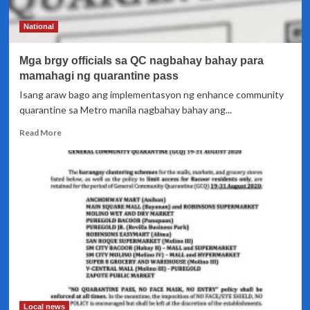
tuloy
pa
National
rin
ngayong
Mga brgy officials sa QC nagbahay bahay para
MECQ
mamahagi ng quarantine pass
Isang araw bago ang implementasyon ng enhance community
quarantine sa Metro manila nagbahay bahay ang...
Read
Read More
more
about
Mga
brgy
officials
sa
QC
nagbahay
bahay
para
mamahagi
ng
quarantine
Local news