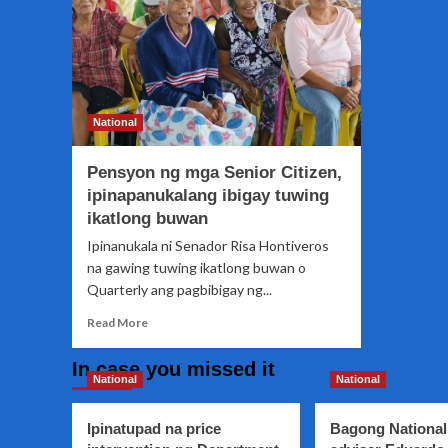
National
Pensyon ng mga Senior Citizen,
ipinapanukalang ibigay tuwing
ikatlong buwan
Ipinanukala ni Senador Risa Hontiveros
na gawing tuwing ikatlong buwan o
Quarterly ang pagbibigay ng...
Read
Read More
more
about
In case you missed it
Pensyon
National
National
ng
mga
Ipinatupad na price
Bagong National
Senior