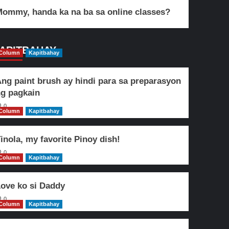
ommy, handa ka na ba sa online classes?
APITBAHAY
Column
Kapitbahay
ng paint brush ay hindi para sa preparasyon
g pagkain
0
Column
Kapitbahay
inola, my favorite Pinoy dish!
0
Column
Kapitbahay
ove ko si Daddy
0
Column
Kapitbahay