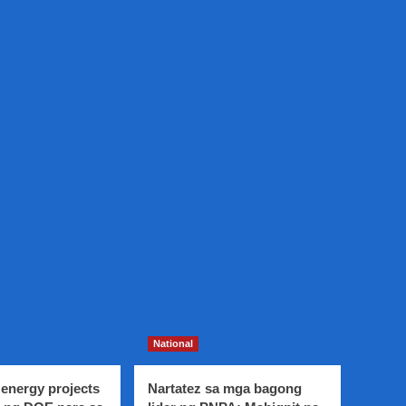
National
energy projects
Nartatez sa mga bagong