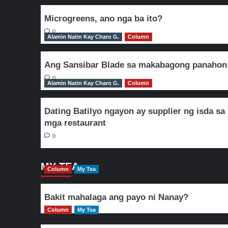
Microgreens, ano nga ba ito?
0
Alamin Natin Kay Charo G.
Column
Ang Sansibar Blade sa makabagong panahon
0
Alamin Natin Kay Charo G.
Column
Dating Batilyo ngayon ay supplier ng isda sa
mga restaurant
0
MY TEA
Column
My Tea
Bakit mahalaga ang payo ni Nanay?
Column
My Tea