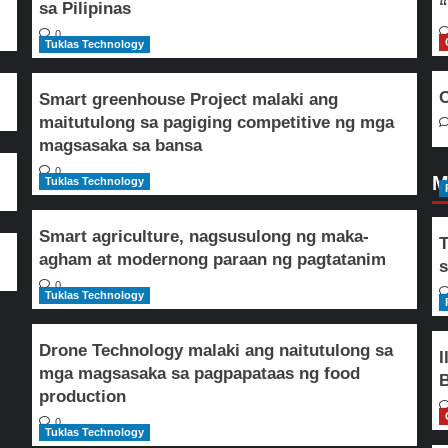
“
sa Pilipinas
0
Tuklas Technology
O
Smart greenhouse Project malaki ang
maitutulong sa pagiging competitive ng mga
magsasaka sa bansa
0
M
Tuklas Technology
Smart agriculture, nagsusulong ng maka-
T
agham at modernong paraan ng pagtatanim
s
0
Tuklas Technology
Drone Technology malaki ang naitutulong sa
I
mga magsasaka sa pagpapataas ng food
B
production
0
Tuklas Technology