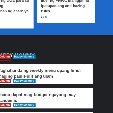
 ng DOE para sa
lider ng PNPA: Mahigpit na
ng
ipatupad ang anti-hazing
nan ng enerhiya
rules
0
APPY MOMMY
Column
Happy Mommy
aghahanda ng weekly menu upang hindi
aging paulit-ulit ang ulam
Column
Happy Mommy
Paano dapat mag-budget ngayong may
pandemic
Column
Happy Mommy