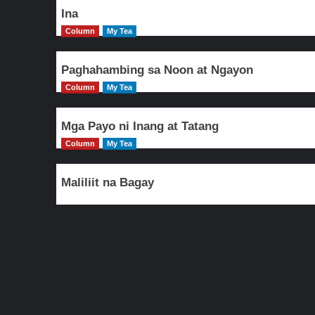
Ina
Column
My Tea
Paghahambing sa Noon at Ngayon
Column
My Tea
Mga Payo ni Inang at Tatang
Column
My Tea
Maliliit na Bagay