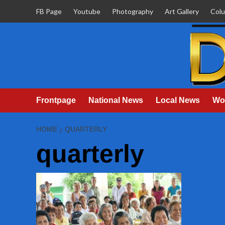
Skip
FB Page
Youtube
Photography
Art Gallery
Col
to
content
Frontpage
National News
Local News
Wo
HOME
QUARTERLY
quarterly