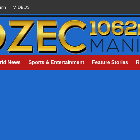
umn
VIDEOS
rld News
Sports & Entertainment
Feature Stories
R