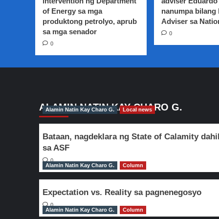
intervention ng Department
adviser Eduardo 
Citizen,
of Energy sa mga
nanumpa bilang
ipinapanukalang
produktong petrolyo, aprub
ibigay
Adviser sa Natio
tuwing
sa mga senador
0
ikatlong
0
buwan
ALAMIN NATIN KAY CHARO G.
Alamin Natin Kay Charo G.
Local news
Bataan, nagdeklara ng State of Calamity dahi
sa ASF
0
Alamin Natin Kay Charo G.
Column
Expectation vs. Reality sa pagnenegosyo
0
Alamin Natin Kay Charo G.
Column