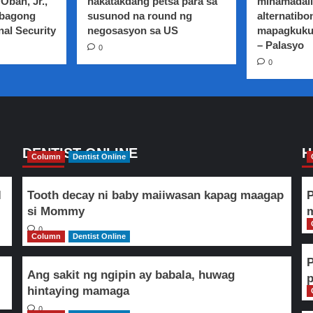
Oban, Jr.,
nakatakdang petsa para sa
minamadali
 bagong
susunod na round ng
alternatibo
nal Security
negosasyon sa US
mapagkuku
– Palasyo
0
0
DENTIST ONLINE
H
Column
Dentist Online
l
Tooth decay ni baby maiiwasan kapag maagap
P
si Mommy
m
0
Column
Dentist Online
Ang sakit ng ngipin ay babala, huwag
hintaying mamaga
0