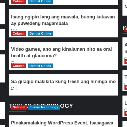
Column
Dentist Online
M
Isang ngipin lang ang mawala, buong katawan
ay puwedeng magambala
K
0
Column
Dentist Online
A
Video games, ano ang kinalaman nito sa oral
n
health at glaucoma?
0
Column
Dentist Online
T
Sa gilagid makikita kung fresh ang hininga mo
0
L
TUKLAS TECHNOLOGY
National
Tuklas Technology
Pinakamalaking WordPress Event, Isasagawa