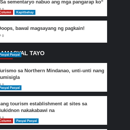
Sa sementaryo nabuo ang mga pangarap ko“
0
Column
Kapitbahay
oops, bawal magsayang ng pagkain!
0
AMASYAL TAYO
Pasyal Pasyal
urismo sa Northern Mindanao, unti-unti nang
umisigla
0
Pasyal Pasyal
lang tourism establishment at sites sa
ukidnon nakakabawi na
0
Column
Pasyal Pasyal