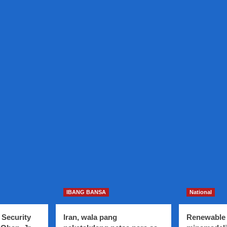
IBANG BANSA
National
 Security
Iran, wala pang
Renewable 