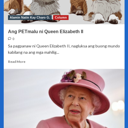
ni
Queen
Elizabeth
Alamin Natin Kay Charo G.
Column
II
Ang PETmalu ni Queen Elizabeth II
0
Sa pagpanaw ni Queen Elizabeth II, nagluksa ang buong mundo
kabilang na ang mga mahilig...
Read
Read More
more
about
Ang
PETmalu
ni
Queen
Elizabeth
II