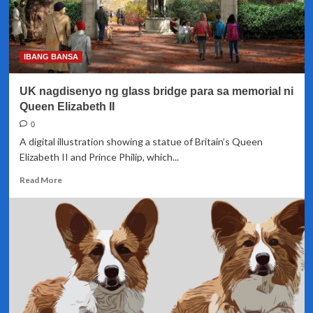
IBANG BANSA
UK nagdisenyo ng glass bridge para sa memorial ni
Queen Elizabeth II
0
A digital illustration showing a statue of Britain’s Queen
Elizabeth II and Prince Philip, which...
Read
Read More
more
about
UK
nagdisenyo
ng
glass
bridge
para
sa
memorial