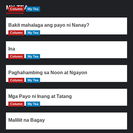
MY TEA
Column
My Tea
Bakit mahalaga ang payo ni Nanay?
Column
My Tea
Ina
Column
My Tea
Paghahambing sa Noon at Ngayon
Column
My Tea
Mga Payo ni Inang at Tatang
Column
My Tea
Maliliit na Bagay