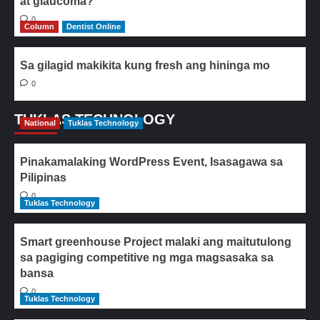
at glaucoma?
0
Column
Dentist Online
Sa gilagid makikita kung fresh ang hininga mo
0
TUKLAS TECHNOLOGY
National
Tuklas Technology
Pinakamalaking WordPress Event, Isasagawa sa
Pilipinas
0
Tuklas Technology
Smart greenhouse Project malaki ang maitutulong
sa pagiging competitive ng mga magsasaka sa
bansa
0
Tuklas Technology