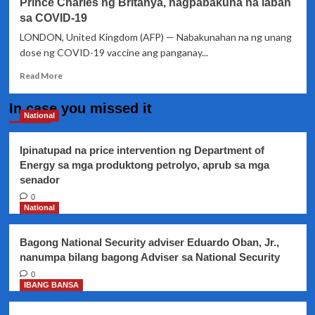
Prince Charles ng Britanya, nagpabakuna na laban
sa COVID-19
LONDON, United Kingdom (AFP) — Nabakunahan na ng unang
dose ng COVID-19 vaccine ang panganay...
Read
Read More
more
about
In case you missed it
Prince
National
Charles
ng
Ipinatupad na price intervention ng Department of
Britanya,
Energy sa mga produktong petrolyo, aprub sa mga
nagpabakuna
senador
na
laban
0
sa
National
COVID-
19
Bagong National Security adviser Eduardo Oban, Jr.,
nanumpa bilang bagong Adviser sa National Security
0
IBANG BANSA