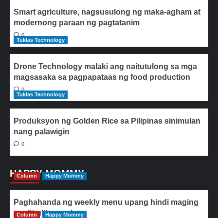
Smart agriculture, nagsusulong ng maka-agham at
modernong paraan ng pagtatanim
0
Tuklas Technology
Drone Technology malaki ang naitutulong sa mga
magsasaka sa pagpapataas ng food production
0
Tuklas Technology
Produksyon ng Golden Rice sa Pilipinas sinimulan
nang palawigin
0
HAPPY MOMMY
Column
Happy Mommy
Paghahanda ng weekly menu upang hindi maging
paulit-ulit ang ulam
Column
Happy Mommy