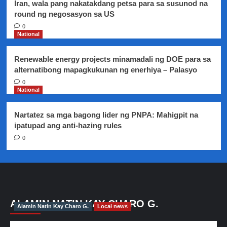
Iran, wala pang nakatakdang petsa para sa susunod na
round ng negosasyon sa US
0
National
Renewable energy projects minamadali ng DOE para sa
alternatibong mapagkukunan ng enerhiya – Palasyo
0
National
Nartatez sa mga bagong lider ng PNPA: Mahigpit na
ipatupad ang anti-hazing rules
0
ALAMIN NATIN KAY CHARO G.
Alamin Natin Kay Charo G.
Local news