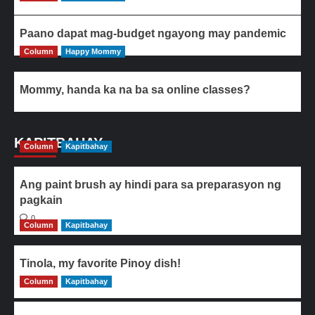
Paano dapat mag-budget ngayong may pandemic
Column
Happy Mommy
Mommy, handa ka na ba sa online classes?
KAPITBAHAY
Column
Kapitbahay
Ang paint brush ay hindi para sa preparasyon ng
pagkain
0
Column
Kapitbahay
Tinola, my favorite Pinoy dish!
Column
0
Kapitbahay