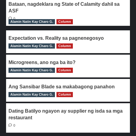
Bataan, nagdeklara ng State of Calamity dahil sa
ASF
0
Alamin Natin Kay Charo G.
Column
Expectation vs. Reality sa pagnenegosyo
Alamin Natin Kay Charo G.
0
Column
Microgreens, ano nga ba ito?
Alamin Natin Kay Charo G.
0
Column
Ang Sansibar Blade sa makabagong panahon
Alamin Natin Kay Charo G.
0
Column
Dating Batilyo ngayon ay supplier ng isda sa mga
restaurant
0