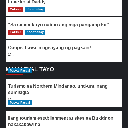
Love ko si Daddy
Column
0
Kapitbahay
“Sa sementaryo nabuo ang mga pangarap ko“
Column
0
Kapitbahay
Ooops, bawal magsayang ng pagkain!
0
MAMASYAL TAYO
Pasyal Pasyal
Turismo sa Northern Mindanao, unti-unti nang
sumisigla
0
Pasyal Pasyal
Ilang tourism establishment at sites sa Bukidnon
nakakabawi na