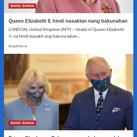
IBANG BANSA
Queen Elizabeth II, hindi nasaktan nang bakunahan
LONDON, United Kingdom (AFP) —Sinabi ni Queen Elizabeth
II, na hindi masakit ang bakuna laban...
Read
Read More
more
about
Queen
Elizabeth
II,
hindi
nasaktan
nang
bakunahan
IBANG BANSA