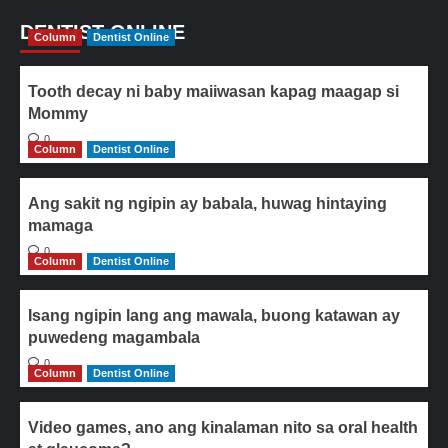
DENTIST ONLINE
Column
Dentist Online
Tooth decay ni baby maiiwasan kapag maagap si
Mommy
0
Column
Dentist Online
Ang sakit ng ngipin ay babala, huwag hintaying
mamaga
0
Column
Dentist Online
Isang ngipin lang ang mawala, buong katawan ay
puwedeng magambala
0
Column
Dentist Online
Video games, ano ang kinalaman nito sa oral health